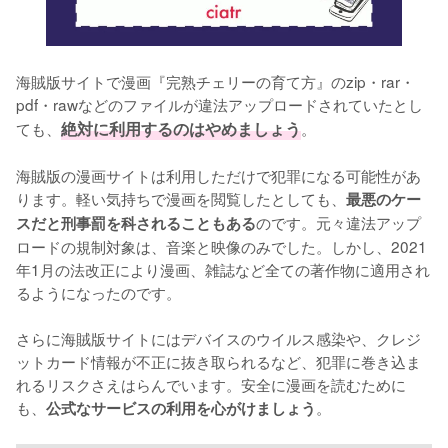
海賊版サイトで漫画『完熟チェリーの育て方』のzip・rar・
pdf・rawなどのファイルが違法アップロードされていたとし
ても、
絶対に利用するのはやめましょう
。
海賊版の漫画サイトは利用しただけで犯罪になる可能性があ
ります。軽い気持ちで漫画を閲覧したとしても、
最悪のケー
のです。元々違法アップ
スだと刑事罰を科されることもある
ロードの規制対象は、音楽と映像のみでした。しかし、2021
年1月の法改正により漫画、雑誌など全ての著作物に適用され
るようになったのです。
さらに海賊版サイトにはデバイスのウイルス感染や、クレジ
ットカード情報が不正に抜き取られるなど、犯罪に巻き込ま
れるリスクさえはらんでいます。安全に漫画を読むために
も、
。
公式なサービスの利用を心がけましょう