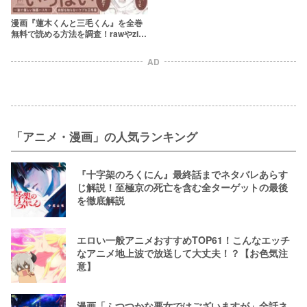
漫画『蓮木くんと三毛くん』を全巻
無料で読める方法を調査！rawやzip
を使わずに最安で読めるサービス
は？【山森ぽてと】
AD
「アニメ・漫画」の人気ランキング
『十字架のろくにん』最終話までネタバレあらす
じ解説！至極京の死亡を含む全ターゲットの最後
を徹底解説
エロい一般アニメおすすめTOP61！こんなエッチ
なアニメ地上波で放送して大丈夫！？【お色気注
意】
漫画「ふつつかな悪女ではございますが」全話ネ