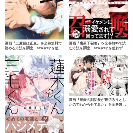
漫画『二度目は正直』を全巻無料で
漫画『腐男子召喚』を全巻無料で読
読める方法を調査！rawやzipを使わ
む方法を調査！rawやzipを使わずに
ずに最安で読めるサービスは？【喃
最安で読めるサービスは？【藤咲も
喃】
え】
漫画『最愛の副団長が裏切ろうとし
たのでわからせてみた』を全巻無料
で読む方法を調査！rawやzipを使わ
ずに最安で読めるサービスは？【な
ついろ乙女】