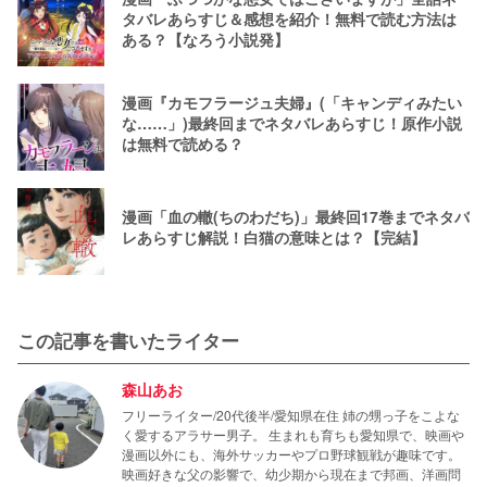
タバレあらすじ＆感想を紹介！無料で読む方法は
ある？【なろう小説発】
漫画『カモフラージュ夫婦』(「キャンディみたい
な……」)最終回までネタバレあらすじ！原作小説
は無料で読める？
漫画「血の轍(ちのわだち)」最終回17巻までネタバ
レあらすじ解説！白猫の意味とは？【完結】
この記事を書いたライター
森山あお
フリーライター/20代後半/愛知県在住 姉の甥っ子をこよな
く愛するアラサー男子。 生まれも育ちも愛知県で、映画や
漫画以外にも、海外サッカーやプロ野球観戦が趣味です。
映画好きな父の影響で、幼少期から現在まで邦画、洋画問