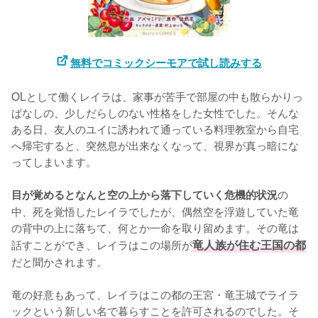
無料でコミックシーモアで試し読みする
OLとして働くレイラは、家事が苦手で部屋の中も散らかりっ
ぱなしの、少しだらしのない性格をした女性でした。そんな
ある日、友人のユイに誘われて通っている料理教室から自宅
へ帰宅すると、突然息が出来なくなって、視界が真っ暗にな
ってしまいます。

の
目が覚めるとなんと空の上から落下していく危機的状況
中、死を覚悟したレイラでしたが、偶然空を浮遊していた竜
の背中の上に落ちて、何とか一命を取り留めます。その竜は
話すことができ、レイラはこの場所が
竜人族が住む王国の都
だと聞かされます。

竜の好意もあって、レイラはこの都の王宮・竜王城でライラ
ックという新しい名で暮らすことを許可されるのでした。そ