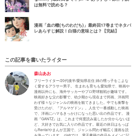
は無料で読める？
漫画「血の轍(ちのわだち)」最終回17巻までネタバ
レあらすじ解説！白猫の意味とは？【完結】
この記事を書いたライター
森山あお
フリーライター/20代後半/愛知県在住 姉の甥っ子をこよな
く愛するアラサー男子。 生まれも育ちも愛知県で、映画や
漫画以外にも、海外サッカーやプロ野球観戦が趣味です。
映画好きな父の影響で、幼少期から現在まで邦画、洋画問
わず様々なジャンルの映画を観てきました。中でも衝撃を
受けたのが、『アルマゲドン』。人生で一番感動した映画
で、洋画にハマるきっかけになった思い出の作品です。 漫
画『GANTZ』は、これまで何度読み返したか分からないほ
ど、大好きでお気に入りの作品です。最近の休日はもっぱ
らRenta!やまんが王国で、ジャンル問わず幅広く漫画を読
み漁っています。 ciatrでは、電子書籍の作品をメインに記