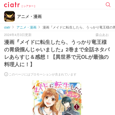
[ シアター ]
アニメ・漫画
ciatr
アニメ・漫画
漫画『メイドに転生したら、うっかり竜王様の胃
2024年4月3日更新
森山あお
漫画『メイドに転生したら、うっかり竜王様
の胃袋掴んじゃいました』2巻まで全話ネタバ
レあらすじ＆感想！【異世界で元OLが最強の
料理人に！】
このページにはプロモーションが含まれています