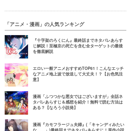
「アニメ・漫画」の人気ランキング
『十字架のろくにん』最終話までネタバレあらす
じ解説！至極京の死亡を含む全ターゲットの最後
を徹底解説
エロい一般アニメおすすめTOP61！こんなエッチ
なアニメ地上波で放送して大丈夫！？【お色気注
意】
漫画「ふつつかな悪女ではございますが」全話ネ
タバレあらすじ＆感想を紹介！無料で読む方法は
ある？【なろう小説発】
漫画『カモフラージュ夫婦』(「キャンディみたい
な……」)最終回までネタバレあらすじ！原作小説