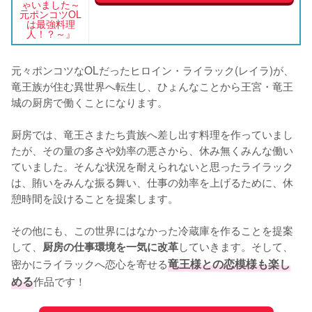
ゃいました～
元ポンコツOL
は最強料理
人！？～』
元々ポンコツなOLだったヒロイン・ライラック(レイラ)が、
竜王族が住む異世界へ転生し、ひょんなことから王宮・竜王
城の厨房で働くことになります。

厨房では、竜王さまたち貴族へ差し出す料理を作っていまし
たが、その量の多さや効率の悪さから、休み無くみんな働い
ていました。そんな状況を耐えられないと思ったライラック
は、賄いをみんな振る舞い、仕事の効率を上げるために、休
憩時間を設けることを提案します。

その他にも、この世界にはなかった冷蔵庫を作ることを提案
して、
していきます。そして、
厨房の仕事環境を一気に改革
密かにライラックへ恋心を寄せる
竜王様との恋模様も楽し
める
作品です！