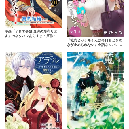
漫画「子育て令嬢 真実の愛売りま
す」のネタバレあらすじ・原作・無
『社内ビッチちゃんは今日もときめ
料配信情報 rawで読むのはやめよう
きが止められない』全話ネタバレあ
【縞子】
らすじ&無料配信情報！rawやhitomi
を使わずに安全に読もう