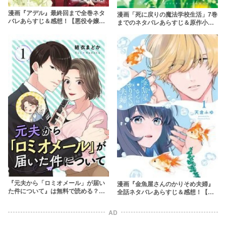
漫画『アデル』最終回まで全巻ネタ
漫画「死に戻りの魔法学校生活」7巻
バレあらすじ＆感想！【悪役令嬢の
までのネタバレあらすじ＆原作小説
復讐劇】
の結末を解説！rawを使わず無料で
読む方法は？
『元夫から「ロミオメール」が届い
漫画『金魚屋さんのかりそめ夫婦』
た件について』は無料で読める？ネ
全話ネタバレあらすじ＆感想！【契
タバレあらすじ＆感想！hitomiやraw
約結婚した旦那にガチ恋】
は危険
AD