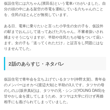
仮設住宅には六ちゃん(濱田岳)という電車バカがいました。自
分の頭の中にある架空の市電を運転している六ちゃんのこと
を、住民のほとんどが無視しています。

ある日、電車に乗りたいと言った小学生の女の子を、仮設外
の駅までおんぶして送ってあげた六ちゃん。不審者扱いされ
捕まりそうになりますが、半助や住民たちが嘘をついて庇い
ます。女の子も「送ってくれただけ」と証言をし問題にはな
りませんでした。
2話のあらすじ・ネタバレ
仮設住宅で青年会を立ち上げているタツヤ(仲野太賀)。青年会
のメンバーはオカベ(渡辺大知)と半助の3人です。タツヤの母
のしのぶ(坂井真紀)は、タツヤの兄・シンゴ(YOUNG DAIS)を
甘やかし金を渡してしまうため、タツヤは大学に行けず再婚
相手にも逃げられてしまっていました。
