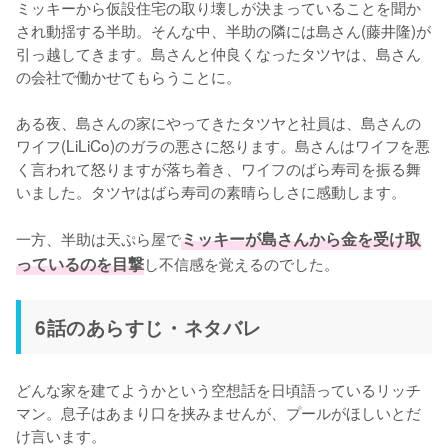
ミッキーから仮設住宅の取り壊しが決まっていることを聞か
され動揺する半助。そんな中、半助の隣には島さん(藤井隆)が
引っ越してきます。島さんと仲良くなったタツヤは、島さん
の会社で働かせてもらうことに。

ある夜、島さんの家にやってきたタツヤと社員は、島さんの
ワイフ(LiLiCo)のガラの悪さに怒ります。島さんはワイフを悪
く言われて怒りますが落ち着き、ワイフのばら寿司を振る舞
いました。タツヤはばら寿司の素晴らしさに感動します。

一方、半助は天ぷら屋で
ミッキーが島さんから金を受け取
っているのを目撃
し不信感を覚えるのでした。
6話のあらすじ・ネタバレ
どんな家を建てようかという空想話を日頃語っているリッチ
マン。息子はあまり口を挟みませんが、プールがほしいとだ
け言います。
