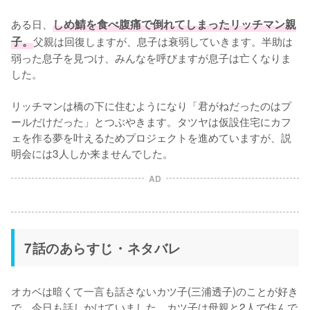
ある日、
しめ鯖を食べ腹痛で倒れてしまったリッチマン親
子。
父親は回復しますが、息子は衰弱していきます。半助は
弱った息子を見つけ、みんなを呼びますが息子は亡くなりま
した。

リッチマンは橋の下に住むようになり「君がねだったのはプ
ールだけだった」とつぶやきます。タツヤは仮設住宅にカフ
ェを作る夢を叶えるためプロジェクトを進めていますが、説
明会には3人しか来ませんでした。
AD
7話のあらすじ・ネタバレ
オカベは暗くて一言も話さないカツ子(三浦透子)のことが好き
で、今日も話しかけていました。カツ子は母親と2人で住んで