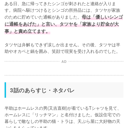
ある日、急に帰ってきたシンゴが刺されたと連絡が入りま
す。病院へ駆けつけるとシンゴの所持品には、タツヤが家族
のために貯めていた通帳がありました。
母は「優しいシンゴ
に通帳をあげた」と言い、タツヤを「家族より貯金が大
事」と責め立てます。
タツヤは弁解もできず涙しか出ません。その後、タツヤは半
助やオカベと鍋を囲み、笑顔で現実を受け入れるのでした。
AD
3話のあらすじ・ネタバレ
半助はホームレスの男(⼜吉直樹)が着ているTシャツを見て、
ホームレスに「リッチマン」と名付けました。仮設住宅での
暮らしで敵なしの半助の猫・トラは、天ぷら屋に大好物の天
ぷらをもらっています。
