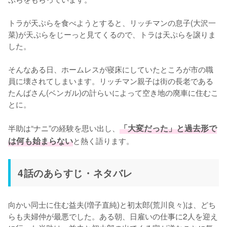
トラが天ぷらを食べようとすると、リッチマンの息子(⼤沢⼀
菜)が天ぷらをじーっと見てくるので、トラは天ぷらを譲りま
した。

そんなある日、ホームレスが寝床にしていたところが市の職
員に壊されてしまいます。リッチマン親子は街の長老である
たんばさん(ベンガル)の計らいによって空き地の廃車に住むこ
とに。

半助は“ナニ”の経験を思い出し、
「大変だった」と過去形で
は何も始まらない
と熱く語ります。
4話のあらすじ・ネタバレ
向かい同士に住む益夫(増子直純)と初太郎(荒川良々)は、どち
らも夫婦仲が最悪でした。ある朝、日雇いの仕事に2人を迎え