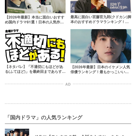
最高に面白い宮藤官九郎(クドカン)脚
【2026年最新】本当に面白いおすす
本のおすすめドラマランキング！人
め国内ドラマ81選！日本の人気作品
気の映画も一覧で【2024年最新】
を厳選
【ネタバレ】「不適切にもほどがあ
【2026年最新】日本のイケメン人気
る(ふてほど)」を最終回まであらすじ
俳優ランキング！最もかっこいい芸
や新春SPを解説！タイムスリップの
能人は誰？
考察も
AD
「国内ドラマ」の人気ランキング