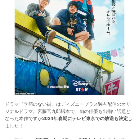
ドラマ『季節のない街』はディズニープラス独占配信のオリ
ジナルドラマ。宮藤官九郎脚本で、旬の俳優も出揃い話題と
なった本作ですが
し
2024年春期にテレビ東京での放送も決定
ました！
