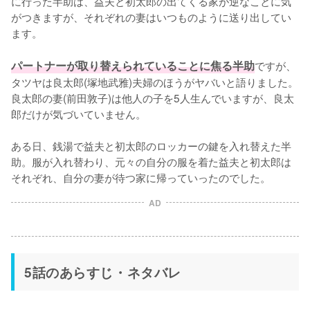
に行った半助は、益夫と初太郎の出てくる家が逆なことに気
がつきますが、それぞれの妻はいつものように送り出してい
ます。

パートナーが取り替えられていることに焦る半助
ですが、
タツヤは良太郎(塚地武雅)夫婦のほうがヤバいと語りました。
良太郎の妻(前⽥敦⼦)は他人の子を5人生んでいますが、良太
郎だけが気づいていません。

ある日、銭湯で益夫と初太郎のロッカーの鍵を入れ替えた半
助。服が入れ替わり、元々の自分の服を着た益夫と初太郎は
それぞれ、自分の妻が待つ家に帰っていったのでした。
AD
5話のあらすじ・ネタバレ