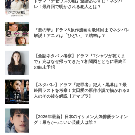
ドラマ『テセウスの船』全話あらすじ・ネタバ
レ！最終回で明かされる犯人とは？
『惡の華』ドラマ&原作漫画を最終回までネタバレ
解説！アニメは「ひどい」？結末は？
【全話ネタバレ考察】ドラマ『Tシャツが乾くま
で』充はなぜ帰ってきた？相関図とともに最終回
の結末予想
【ネタバレ】ドラマ『犯罪者』犯人・黒幕は？最
終回ラストを考察！太田愛の原作小説で描かれる3
人のその後を解説【アマプラ】
【2026年最新】日本のイケメン人気俳優ランキン
グ！最もかっこいい芸能人は誰？