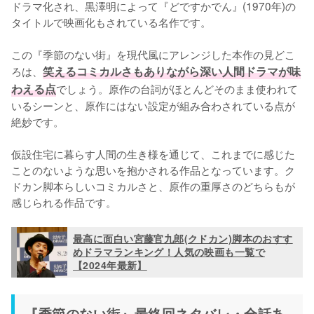
ドラマ化され、黒澤明によって『どですかでん』(1970年)の
タイトルで映画化もされている名作です。

この『季節のない街』を現代風にアレンジした本作の見どこ
ろは、
笑えるコミカルさもありながら深い人間ドラマが味
わえる点
でしょう。原作の台詞がほとんどそのまま使われて
いるシーンと、原作にはない設定が組み合わされている点が
絶妙です。

仮設住宅に暮らす人間の生き様を通じて、これまでに感じた
ことのないような思いを抱かされる作品となっています。ク
ドカン脚本らしいコミカルさと、原作の重厚さのどちらもが
感じられる作品です。
最高に面白い宮藤官九郎(クドカン)脚本のおすす
めドラマランキング！人気の映画も一覧で
【2024年最新】
『季節のない街』最終回ネタバレ・全話あ