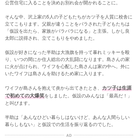
公営住宅に入ることを決めお別れ会が開かれることに。

そんな中、沢上家の5人の子どもたちがカツ子を人質に校舎に
立てこもります。父親が違うことをバラされた子どもたちは
「仮設を出たら、家族がバラバラになる」と主張。しかし良
太郎に説得され、立てこもりをやめました。

仮設が好きになった半助は大漁旗を持って暴れミッキーを殴
り、いつの間にか住人総出の大乱闘になります。島さんの家
に火が点けられ、ワイフを心配した島さんは家の中へ。外に
いたワイフは島さんを助けるため家に入ります。

ワイフが島さんを抱えて炎から出てきたとき、
カツ子は生涯
で初めての大爆笑
をしました。仮設のみんなは「最高だ！」
と叫びます。

半助は「あんなひどい暮らしはないけど、あんな人間らしい
暮らしもない」と仮設での生活を振り返るのでした。
AD