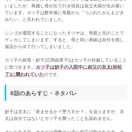
いましたが、再婚し母が出て行き現在は叔父夫婦が住み着い
ています。カツ子は数年後に母親から「つぶれたがんもどき
みたい」と言われていました。

シンゴが退院することになったタツヤは、母親と兄のことで
ケンカしてしまいます。すると、母と幼い弟妹は自分を残し
仮設から出て行ってしまいました。

カツ子の叔母・妙子(広岡由里子)はカツ子が妊娠していること
に気づきます。
カツ子は妙子の入院中に叔父の京太(岩松
了)に襲われていた
のです。
8話のあらすじ・ネタバレ
妙子は京太に「産ませるか？堕ろすか？」を迫りますが、京
太は自分ではないとカツ子を襲ったことを認めません。

そんなある日、オカベは突然カツ子に包丁で刺されます。オ