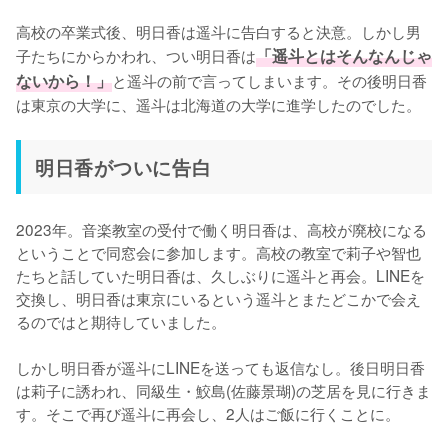
高校の卒業式後、明日香は遥斗に告白すると決意。しかし男
子たちにからかわれ、つい明日香は
「遥斗とはそんなんじゃ
ないから！」
と遥斗の前で言ってしまいます。その後明日香
は東京の大学に、遥斗は北海道の大学に進学したのでした。
明日香がついに告白
2023年。音楽教室の受付で働く明日香は、高校が廃校になる
ということで同窓会に参加します。高校の教室で莉子や智也
たちと話していた明日香は、久しぶりに遥斗と再会。LINEを
交換し、明日香は東京にいるという遥斗とまたどこかで会え
るのではと期待していました。

しかし明日香が遥斗にLINEを送っても返信なし。後日明日香
は莉子に誘われ、同級生・鮫島(佐藤景瑚)の芝居を見に行きま
す。そこで再び遥斗に再会し、2人はご飯に行くことに。
