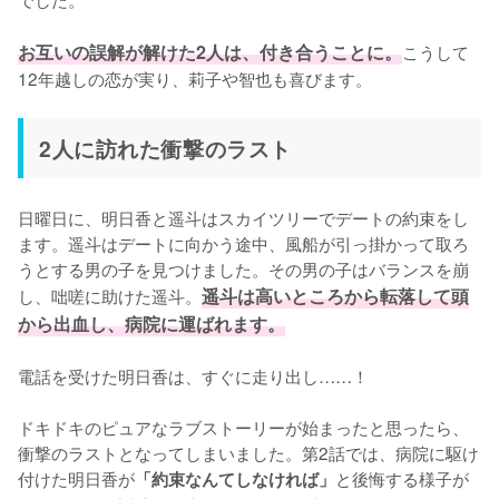
お互いの誤解が解けた2人は、付き合うことに。
こうして
12年越しの恋が実り、莉子や智也も喜びます。
2人に訪れた衝撃のラスト
日曜日に、明日香と遥斗はスカイツリーでデートの約束をし
ます。遥斗はデートに向かう途中、風船が引っ掛かって取ろ
うとする男の子を見つけました。その男の子はバランスを崩
し、咄嗟に助けた遥斗。
遥斗は高いところから転落して頭
から出血し、病院に運ばれます。
電話を受けた明日香は、すぐに走り出し……！

ドキドキのピュアなラブストーリーが始まったと思ったら、
衝撃のラストとなってしまいました。第2話では、病院に駆け
付けた明日香が
と後悔する様子が
「約束なんてしなければ」