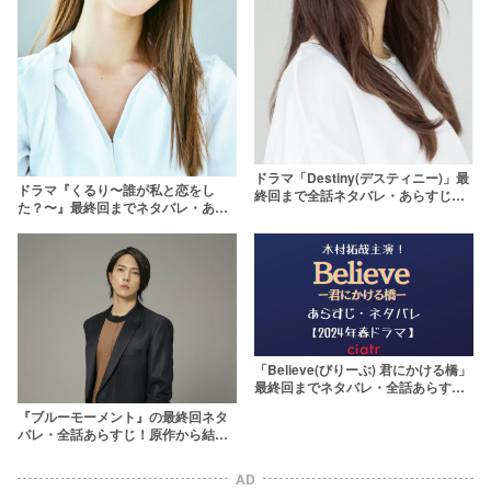
ドラマ「Destiny(デスティニー)」最
ドラマ『くるり〜誰が私と恋をし
終回まで全話ネタバレ・あらすじ更
た？〜』最終回までネタバレ・あら
新！父の死の真相を考察＆結末予想
すじ更新！まことの指輪の相手も考
察
「Believe(びりーぶ) 君にかける橋」
最終回までネタバレ・全話あらすじ
更新！木村拓哉が主演を務める
『ブルーモーメント』の最終回ネタ
バレ・全話あらすじ！原作から結末
を大胆予想
AD