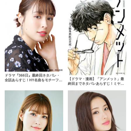
ドラマ『366日』最終回ネタバレ・
【ドラマ・漫画】「アンメット」最
全話あらすじ！HY名曲をモチーフに
終回までネタバレあらすじ！ミヤビ
したラブストーリーの結末は？
の記憶は戻った？原作も結末まで紹
介