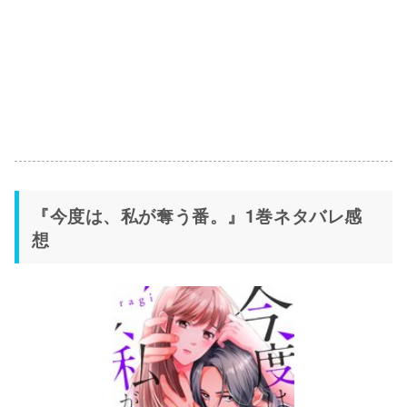
『今度は、私が奪う番。』1巻ネタバレ感
想