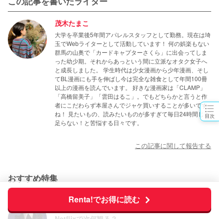
この記事を書いたライター
茂木たまこ
大学を卒業後5年間アパレルスタッフとして勤務。現在は埼
玉でWebライターとして活動しています！ 何の娯楽もない
群馬の山奥で「カードキャプターさくら」に出会ってしま
った幼少期。それからあっという間に立派なオタク女子へ
と成長しました。 学生時代は少女漫画から少年漫画、そし
てBL漫画にも手を伸ばし今は完全な雑食として年間100冊
以上の漫画を読んでいます。 好きな漫画家は「CLAMP」
「高橋留美子」「雲田はるこ」。でもどちらかと言うと作
者にこだわらず本屋さんでジャケ買いすることが多いです
ね！ 見たいもの、読みたいものが多すぎて毎日24時間じゃ
目次
足らない！と苦悩する日々です。
この記事に関して報告する
おすすめ特集
Renta!でお得に読む
Netflixで次何観る？