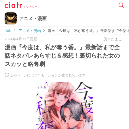
[ シアター ]
アニメ・漫画
ciatr
アニメ・漫画
漫画『今度は、私が奪う番。』最新話まで全話
2024年4月11日更新
茂木たまこ
漫画『今度は、私が奪う番。』最新話まで全
話ネタバレあらすじ＆感想！裏切られた女の
スカッと略奪劇
このページにはプロモーションが含まれています