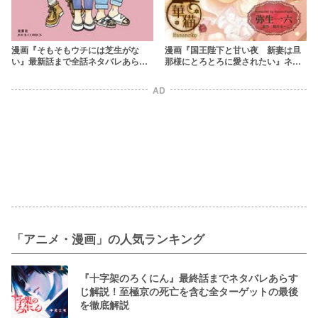
漫画『そもそもウチには芝生がな
漫画『国王陛下と甘い夜 新妻は旦
い』最新話まで全話ネタバレあらす
那様にとろとろに愛されたい』ネタ
じ＆感想！【アラフォー女性3人が織
バレあらすじ＆感想！rawやzipを使
り成すドタバタ人生劇】
わずにお得に読む方法も調査
AD
「アニメ・漫画」の人気ランキング
『十字架のろくにん』最終話までネタバレあらす
じ解説！至極京の死亡を含む全ターゲットの最後
を徹底解説