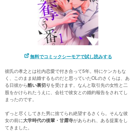
無料でコミックシーモアで試し読みする
彼氏の孝之とは社内恋愛で付き合って5年。特にケンカもな
く、このまま結婚するものだと思っていたOLのさくらは、あ
る日彼から
を受けます。なんと取引先の女性と二
酷い裏切り
股をかけられたうえに、会社で彼女との婚約報告をされてし
まったのです。

ずっと尽くしてきた男に捨てられ絶望するさくら。そんな彼
女の前に
があらわれ、ある提案をし
大学時代の後輩・甘露寺
てきました。
