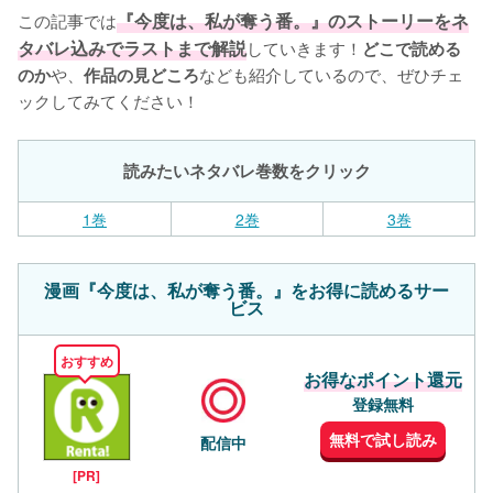
この記事では
『今度は、私が奪う番。』のストーリーをネ
タバレ込みでラストまで解説
していきます！
どこで読める
や、
なども紹介しているので、ぜひチェ
のか
作品の見どころ
ックしてみてください！
読みたいネタバレ巻数をクリック
1巻
2巻
3巻
漫画『今度は、私が奪う番。』をお得に読めるサー
ビス
おすすめ
お得なポイント還元
登録無料
無料で試し読み
配信中
[PR]