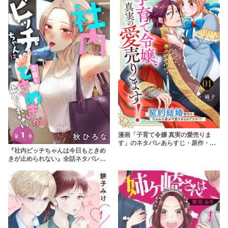
漫画「子育て令嬢 真実の愛売りま
す」のネタバレあらすじ・原作・無
『社内ビッチちゃんは今日もときめ
料配信情報 rawで読むのはやめよう
きが止められない』全話ネタバレあ
【縞子】
らすじ&無料配信情報！rawやhitomi
を使わずに安全に読もう