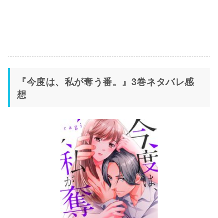
『今度は、私が奪う番。』3巻ネタバレ感
想