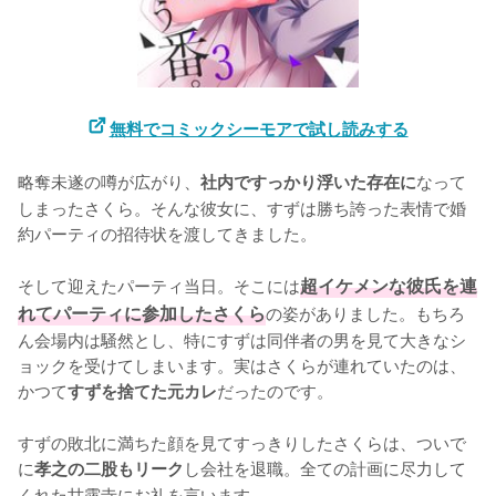
無料でコミックシーモアで試し読みする
略奪未遂の噂が広がり、
なって
社内ですっかり浮いた存在に
しまったさくら。そんな彼女に、すずは勝ち誇った表情で婚
約パーティの招待状を渡してきました。

そして迎えたパーティ当日。そこには
超イケメンな彼氏を連
れてパーティに参加したさくら
の姿がありました。もちろ
ん会場内は騒然とし、特にすずは同伴者の男を見て大きなシ
ョックを受けてしまいます。実はさくらが連れていたのは、
かつて
だったのです。

すずを捨てた元カレ
すずの敗北に満ちた顔を見てすっきりしたさくらは、ついで
に
し会社を退職。全ての計画に尽力して
孝之の二股もリーク
くれた甘露寺にお礼を言います。
