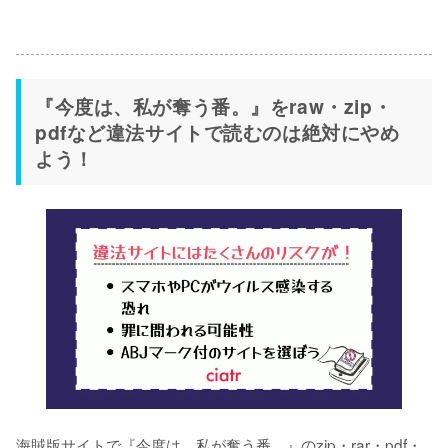
『今度は、私が奪う番。』をraw・zip・
pdfなど違法サイトで読むのは絶対にやめ
よう！
海賊版サイトで『今度は、私が奪う番。』のzip・rar・pdf・