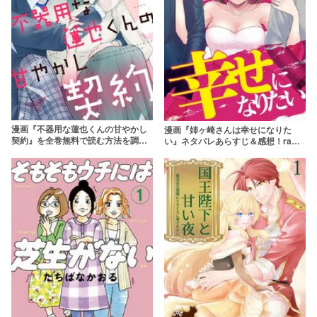
漫画『不器用な蓮也くんの甘やかし
漫画『姉ヶ崎さんは幸せになりた
契約』を全巻無料で読む方法を調
い』ネタバレあらすじ＆感想！raw
査！rawやzipを使わずに最安で読め
やzipを使わずにお得に読む方法も調
るサービスは？【餅子みけ】
査