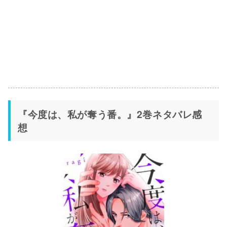
『今度は、私が奪う番。』2巻ネタバレ感
想