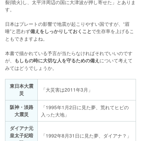
裂(噴火)し、太平洋周辺の国に大津波が押し寄せた」とありま
す。

日本はプレートの影響で地震が起こりやすい国ですが、“眉
唾”と思わず
で生存率を上げるこ
備えをしっかりしておくこと
ともできますよね。

本書で描かれている予言が当たらなければそれでいいのです
が、
について考えて
もしもの時に大切な人を守るための備え
みてはどうでしょうか。
東日本大震
「大災害は2011年3月」
災
阪神・淡路
「1995年1月2日に見た夢、荒れてヒビの
大震災
入った大地」
ダイアナ元
皇太子妃暗
「1992年8月31日に見た夢、ダイアナ？」