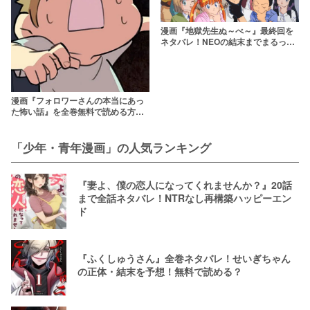
漫画『地獄先生ぬ～べ～』最終回を
ネタバレ！NEOの結末までまるっと
解説！
漫画『フォロワーさんの本当にあっ
た怖い話』を全巻無料で読める方法
を調査！rawやzipを使わずに最安で
読めるサービスは？【しろやぎ秋
吾】
「少年・青年漫画」の人気ランキング
『妻よ、僕の恋人になってくれませんか？』20話
まで全話ネタバレ！NTRなし再構築ハッピーエン
ド
『ふくしゅうさん』全巻ネタバレ！せいぎちゃん
の正体・結末を予想！無料で読める？