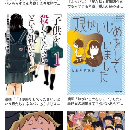
【ネタバレ】『変な絵』相関図付き
バレあらすじ＆考察！全巻無料で読
であらすじ＆考察！重ねた絵や優太
む方法や最終回結末まで
のその後を解説
漫画『娘がいじめをしていました』
漫画『「子供を殺してください」と
最終回の結末までネタバレあらすじ
いう親たち』ネタバレあらすじ＆無
解説！SNS拡散の犯人は？無料で
料で読む方法を解説！rawはやめよ
rawやpdfで読める？
う