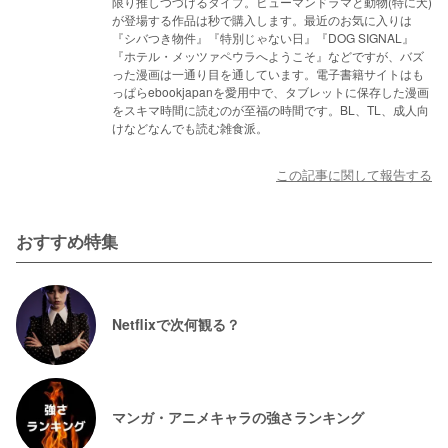
限り推しつづけるタイプ。ヒューマンドラマと動物(特に犬)
が登場する作品は秒で購入します。最近のお気に入りは
『シバつき物件』『特別じゃない日』『DOG SIGNAL』
『ホテル・メッツァペウラへようこそ』などですが、バズ
った漫画は一通り目を通しています。電子書籍サイトはも
っぱらebookjapanを愛用中で、タブレットに保存した漫画
をスキマ時間に読むのが至福の時間です。BL、TL、成人向
けなどなんでも読む雑食派。
この記事に関して報告する
おすすめ特集
Netflixで次何観る？
マンガ・アニメキャラの強さランキング