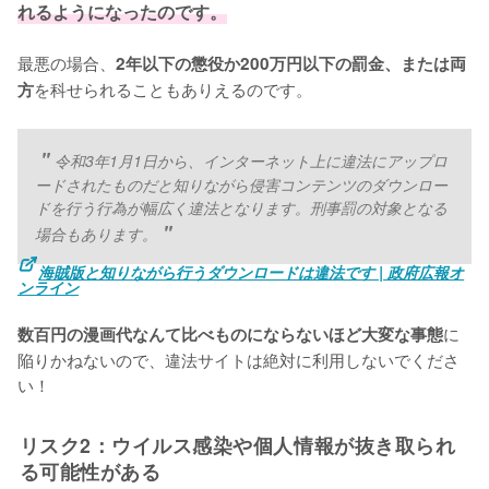
れるようになったのです。
最悪の場合、
2年以下の懲役か200万円以下の罰金、または両
を科せられることもありえるのです。
方
令和3年1月1日から、インターネット上に違法にアップロ
ードされたものだと知りながら侵害コンテンツのダウンロー
ドを行う行為が幅広く違法となります。刑事罰の対象となる
場合もあります。
海賊版と知りながら行うダウンロードは違法です | 政府広報オ
ンライン
に
数百円の漫画代なんて比べものにならないほど大変な事態
陥りかねないので、違法サイトは絶対に利用しないでくださ
い！
リスク2：ウイルス感染や個人情報が抜き取られ
る可能性がある