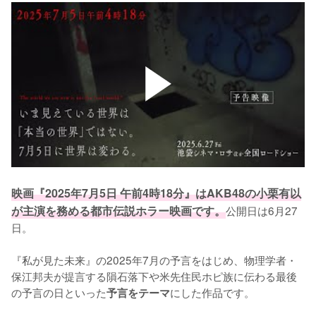
映画『2025年7月5日 午前4時18分』はAKB48の小栗有以
が主演を務める都市伝説ホラー映画です。
公開日は6月27
日。

『私が見た未来』の2025年7月の予言をはじめ、物理学者・
保江邦夫が提言する隕石落下や米先住民ホピ族に伝わる最後
の予言の日といった
にした作品です。

予言をテーマ