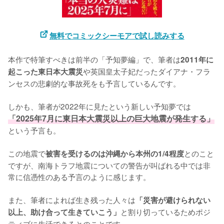
無料でコミックシーモアで試し読みする
本作で特筆すべきは前半の「予知夢編」で、筆者は
2011年に
や英国皇太子妃だったダイアナ・フラ
起こった東日本大震災
ンセスの悲劇的な事故死をも予言しているんです。

しかも、筆者が2022年に見たという新しい予知夢では
「2025年7月に東日本大震災以上の巨大地震が発生する」
という予言も。

この地震で
とのこと
被害を受けるのは沖縄から本州の1/4程度
ですが、南海トラフ地震についての警告が叫ばれる中では非
常に信憑性のある予言のように感じます。

また、筆者によれば生き残った人々は
「災害が避けられない
と割り切っているためポジ
以上、助け合って生きていこう」
ティブに生活できるとのことです。
