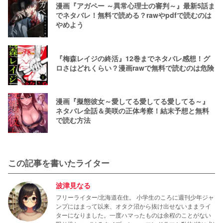
漫画『アガペー ～異常心理士の審判～』最新5話ま
でネタバレ！無料で読める？rawやpdfで読むのは
やめよう
『梅森レイジの終活』12巻までネタバレ感想！グ
ロさはどれくらい？漫画rawで無料で読むのは危険
漫画『擬態彼女～愛してる愛してる愛してる～』
ネタバレ全話＆美咲の正体考察！結末予想と無料
で読む方法
この記事を書いたライター
波津見なる
フリーライター/北海道在住。 小学生のころに週刊少年ジャ
ンプにはまって以来、オタク沼から抜け出せないままライ
ターになりました。一度ハマったものは余程のことがない