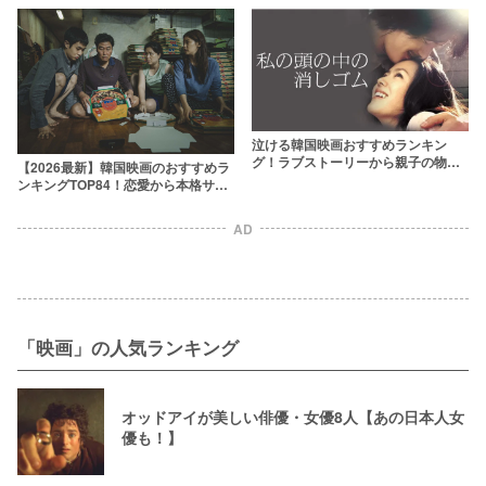
戦』日本公開は9月6日に決定
泣ける韓国映画おすすめランキン
グ！ラブストーリーから親子の物語
【2026最新】韓国映画のおすすめラ
まで
ンキングTOP84！恋愛から本格サス
ペンスまで傑作ぞろい
AD
「映画」の人気ランキング
オッドアイが美しい俳優・女優8人【あの日本人女
優も！】