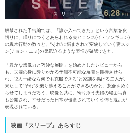
解禁された予告編では、「誰か⼊ってきた」という⾔葉を⽪
切りに、眠りにつくとあらわれる夫ヒョンス(イ・ソンギュン)
の異常⾏動の数々と、“それ”に悩まされて変貌していく妻スジ
ン(チョン・ユミ)の⻤気迫るような表情が確認できた。

「豊かな想像⼒と巧妙な展開」を始めとしたレビューから
も、夫婦の⾝に降りかかる予測不可能な展開を期待させら
れ、“2⼈⼀緒なら何でも克服できる”と家訓を掲げる二⼈が、
果たして“それ”を乗り越えることができるのかと、想像をめぐ
らせてしまうだろう。映像と共に、寄り添う夫婦の場⾯写真
も公開され、幸せだった日常が侵食されていく恐怖と混乱が
表現されている。
映画『スリープ』あらすじ