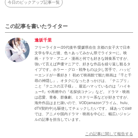
今日のピックアップ記事一覧
この記事を書いたライター
逢坂千里
フリーライター/20代後半/愛媛県在住 京都の女子大で日本
文学を学んだ後、色々あってみかん県でライターに。映
画・ドラマ・アニメ・漫画と何でも好きな雑食系ですが、
強いて言えば声優マニアで、好きな作品を繰り返し観るタ
イプです。ホラー・グロ・戦争ものは少し苦手で、ハッピ
ーエンドが一番好き！ 初めて映画館で観た映画は『千と千
尋の神隠し』。オタクになったきっかけは、「テニプリ」
こと『テニスの王子様』、最近ハマっているのは『ハイキ
ュー‼』や再燃中の『名探偵コナン』など。 ドラマ・映画
は恋愛、青春、群像劇、ミステリー系などが好きですが、
海外作品はまだ疎いので、VOD(amazonプライム、hulu、
dTV契約中)も駆使してチェックしたいです。 縁あってciatr
では、アニメや国内ドラマ・映画を中心に、幅広いジャン
ルの記事を担当しています。
この記事に関して報告する