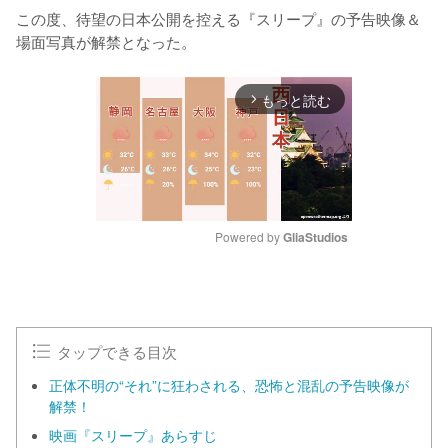
この度、待望の日本公開を控える『スリープ』の予告映像＆
場面写真が解禁となった。
もっと読む
arrow_forward_ios
Powered by 
GliaStudios
M
u
t
e
タップできる目次
正体不明の“それ”に狂わされる、恐怖と混乱の予告映像が
解禁！
映画『スリープ』あらすじ