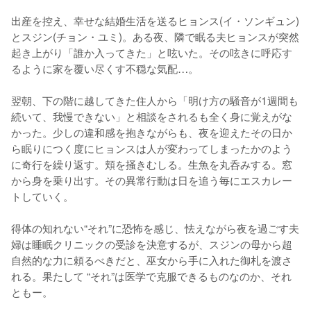
出産を控え、幸せな結婚⽣活を送るヒョンス(イ・ソンギュン)
とスジン(チョン・ユミ)。ある夜、隣で眠る夫ヒョンスが突然
起き上がり「誰か⼊ってきた」と呟いた。その呟きに呼応す
るように家を覆い尽くす不穏な気配…。

翌朝、下の階に越してきた住⼈から「明け⽅の騒⾳が1週間も
続いて、我慢できない」と相談をされるも全く⾝に覚えがな
かった。少しの違和感を抱きながらも、夜を迎えたその⽇か
ら眠りにつく度にヒョンスは⼈が変わってしまったかのよう
に奇⾏を繰り返す。頬を掻きむしる。⽣⿂を丸呑みする。窓
から⾝を乗り出す。その異常⾏動は⽇を追う毎にエスカレー
トしていく。

得体の知れない“それ”に恐怖を感じ、怯えながら夜を過ごす夫
婦は睡眠クリニックの受診を決意するが、スジンの⺟から超
⾃然的な⼒に頼るべきだと、巫⼥から⼿に⼊れた御札を渡さ
れる。果たして “それ”は医学で克服できるものなのか、それ
ともー。