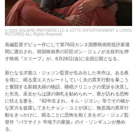
© 2023 SOLAIRE PARTNERS LLC & LOTTE ENTERTAINMENT & LEWIS
PICTURES ALL Rights Reserved.
⻑編監督デビュー作にして第76回カンヌ国際映画祭批評家週
間に選出され、韓国映画界の巨匠ポン・ジュノが太⿎判を押
す映画『スリープ』が、6⽉28⽇(⾦)に全国公開となる。

新たなる才能ユ・ジェソン監督が生み出した本作は、ある夜
を境に、眠る度エスカレートしていく夫の異常⾏動を暴こう
と奮闘する新婚夫婦の物語。睡眠クリニックの受診を決意し
た⽮先、巫⼥からは謎の御札を勧められー。夜が訪れる恐怖
に怯える妻を、『82年⽣まれ、キム・ジヨン』等でその確か
な実⼒を披露してきたチョン・ユミが演じ、無意識の異常⾏
動をきっかけに、眠ることに恐怖を抱く夫をポン・ジュノ監
督作『パラサイト 半地下の家族』のイ・ソンギュンが務め
る。
