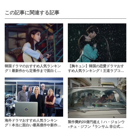
この記事に関連する記事
【胸キュン】韓国の恋愛ドラマおす
韓国ドラマのおすすめ人気ランキン
すめ人気ランキング！王道ラブコメ
グ！最新作から定番作まで面白くて
から2024年最新作まで
ハマる韓ドラを厳選【2026年】
海外ドラマおすすめ人気ランキン
製作費約20億円超え！ハ・ジョンウ
グ！本当に面白い最高傑作や新作を
×チュ・ジフン『ランサム 非公式作
厳選【2024年最新】