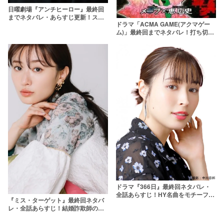
日曜劇場『アンチヒーロー』最終回
までネタバレ・あらすじ更新！スト
ドラマ「ACMA GAME(アクマゲー
ーリーの謎も考察
ム)」最終回までネタバレ！打ち切り
説が出たのはなぜ？
ドラマ『366日』最終回ネタバレ・
全話あらすじ！HY名曲をモチーフに
『ミス・ターゲット』最終回ネタバ
したラブストーリーの結末は？
レ・全話あらすじ！結婚詐欺師の婚
活の結末は？