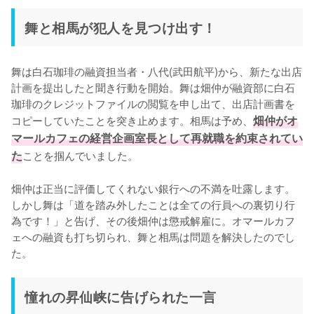
舞と相馬が犯人を見つけ出す！
舞は白石珈琲の融資担当者・八代(武田航平)から、新たな出店
計画を提出したと聞き行動を開始。舞は畑仲が融資部に白石
珈琲のクレジットファイルの閲覧を申し出て、出店計画書を
コピーしていたことを突き止めます。相馬は予め、
畑仲がオ
マールカフェの経営企画室長として再就職を約束されてい
た
ことを掴んでいました。

畑仲は正当に評価してくれない銀行への不満を吐露します。
しかし舞は「道を踏み外したことは全ての行員への裏切り行
為です！」と告げ、その後畑仲は懲戒解雇に。オマールカフ
ェへの融資も打ち切られ、舞と相馬は問題を解決したのでし
憧れの昇仙峡に告げられた一言