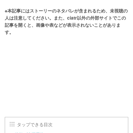
※本記事にはストーリーのネタバレが含まれるため、未視聴の
人は注意してください。また、ciatr以外の外部サイトでこの
記事を開くと、画像や表などが表示されないことがありま
す。
L
o
/
U
a
n
d
m
e
u
d
t
:
e
1
0
0
.
0
0
%
タップできる目次