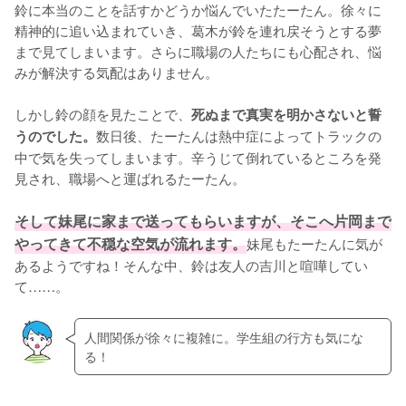
鈴に本当のことを話すかどうか悩んでいたたーたん。徐々に
精神的に追い込まれていき、葛木が鈴を連れ戻そうとする夢
まで見てしまいます。さらに職場の人たちにも心配され、悩
みが解決する気配はありません。

しかし鈴の顔を見たことで、
死ぬまで真実を明かさないと誓
数日後、たーたんは熱中症によってトラックの
うのでした。
中で気を失ってしまいます。辛うじて倒れているところを発
見され、職場へと運ばれるたーたん。

そして妹尾に家まで送ってもらいますが、そこへ片岡まで
やってきて不穏な空気が流れます。
妹尾もたーたんに気が
あるようですね！そんな中、鈴は友人の吉川と喧嘩してい
て……。
人間関係が徐々に複雑に。学生組の行方も気にな
る！