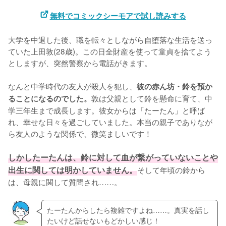
無料でコミックシーモアで試し読みする
大学を中退した後、職を転々としながら自堕落な生活を送っ
ていた上田敦(28歳)。この日全財産を使って童貞を捨てよう
としますが、突然警察から電話がきます。

なんと中学時代の友人が殺人を犯し、
彼の赤ん坊・鈴を預か
敦は父親として鈴を懸命に育て、中
ることになるのでした。
学三年生まで成長します。彼女からは「たーたん」と呼ば
れ、幸せな日々を過ごしていました。本当の親子でありなが
ら友人のような関係で、微笑ましいです！

しかしたーたんは、鈴に対して血が繋がっていないことや
出生に関しては明かしていません。
そして年頃の鈴から
は、母親に関して質問され……。
たーたんからしたら複雑ですよね……。真実を話し
たいけど話せないもどかしい感じ！