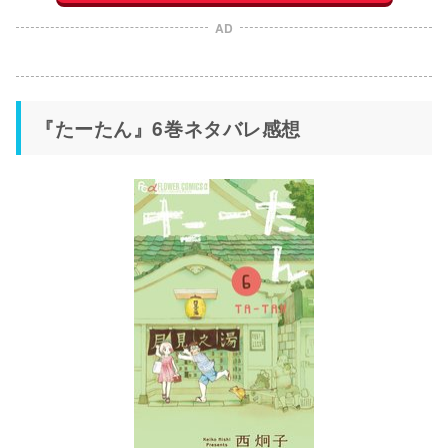
AD
『たーたん』6巻ネタバレ感想