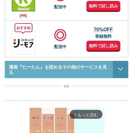
無料で試し読み
配信中
[PR]
おすすめ
70%OFF
登録無料
無料で試し読み
配信中
漫画『たーたん』を読めるその他のサービスを見
る
AD
もっと読む
arrow_forward_ios