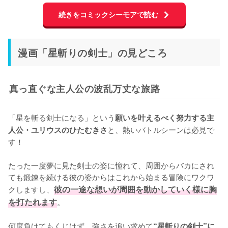
続きをコミックシーモアで読む
漫画「星斬りの剣士」の見どころ
真っ直ぐな主人公の波乱万丈な旅路
「星を斬る剣士になる」という
願いを叶えるべく努力する主
と、熱いバトルシーンは必見で
人公・ユリウスのひたむきさ
す！

たった一度夢に見た剣士の姿に憧れて、周囲からバカにされ
ても鍛錬を続ける彼の姿からはこれから始まる冒険にワクワ
クしますし、
彼の一途な想いが周囲を動かしていく様に胸
を打たれます
。

何度負けてもくじけず、強さを追い求めて
“星斬りの剣士”に