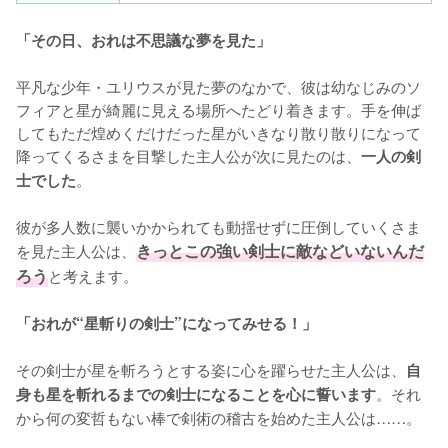
「その日、おれは不思議な夢を見た」
平凡な少年・ユリウスが見た夢のなかで、彼は幼なじみのソ
フィアと星が綺麗に見える場所へたどり着きます。手を伸ば
してもただ煌めくだけだった星がいきなり散り散りになって
降ってくるさまを目撃した主人公が次に見たのは、
一人の剣
。

士でした
彼が多人数に襲いかかられても動揺せずに圧倒していくさま
を見た主人公は、
きっとこの強い剣士に敵などいないんだ
ろう
と考えます。

「おれが“星斬りの剣士”になってみせる！」
その剣士が星を斬ろうとする姿に心を躍らせた主人公は、
自
。それ
身も星を斬れるまでの剣士になることを心に誓います
から何の変哲もない棒で剣術の稽古を始めた主人公は……。