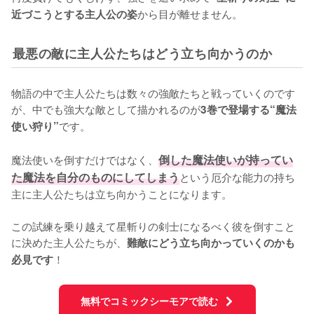
から目が離せません。
近づこうとする主人公の姿
最悪の敵に主人公たちはどう立ち向かうのか
物語の中で主人公たちは数々の強敵たちと戦っていくのです
が、中でも強大な敵として描かれるのが
3巻で登場する“魔法
です。

使い狩り”
魔法使いを倒すだけではなく、
倒した魔法使いが持ってい
た魔法を自分のものにしてしまう
という厄介な能力の持ち
主に主人公たちは立ち向かうことになります。

この試練を乗り越えて星斬りの剣士になるべく彼を倒すこと
に決めた主人公たちが、
難敵にどう立ち向かっていくのかも
！
必見です
無料でコミックシーモアで読む