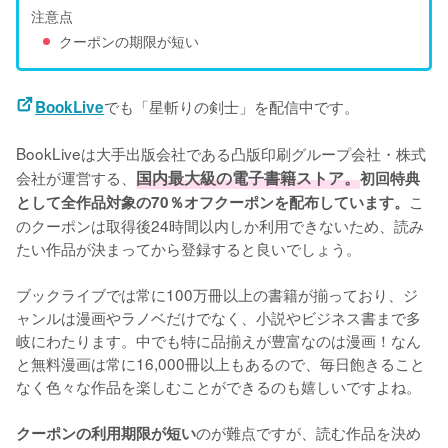
注意点
クーポンの期限が短い
でも「星斬りの剣士」を配信中です。
BookLive
BookLiveは大手出版会社である凸版印刷グループ会社・株式
会社が運営する、
国内最大級の電子書籍ストア。
初回特典
こ
として全作品対象の70％オフクーポンを配布しています。
のクーポンは取得後24時間以内しか利用できないため、読み
たい作品が決まってから登録すると良いでしょう。
ブックライブでは常に100万冊以上の書籍が揃っており、ジ
ャンルは漫画やラノベだけでなく、小説やビジネス書まで多
岐にわたります。中でも特に品揃えが豊富なのは漫画！なん
と無料漫画は常に16,000冊以上もあるので、毎日飽きること
なく色々な作品を楽しむことができるのも嬉しいですよね。
のが難点ですが、読む作品を決め
クーポンの利用期限が短い