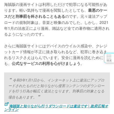
海賊版の漫画サイトは利用しただけで犯罪になる可能性があ
ります。軽い気持ちで漫画を閲覧したとしても、
最悪のケー
のです。元々違法アップ
スだと刑事罰を科されることもある
ロードの規制対象は、音楽と映像のみでした。しかし、2021
年1月の法改正により漫画、雑誌など全ての著作物に適用され
るようになったのです。
さらに海賊版サイトにはデバイスのウイルス感染や、クレジ
ットカード情報が不正に抜き取られるなど、犯罪に巻き込ま
れるリスクさえはらんでいます。安全に漫画を読むために
目次
も、
。
公式なサービスの利用を心がけましょう
令和3年1月1日から、インターネット上に違法にアップロ
ードされたものだと知りながら侵害コンテンツのダウンロー
ドを行う行為が幅広く違法となります。刑事罰の対象となる
場合もあります。
海賊版と知りながら行うダウンロードは違法です | 政府広報オ
ンライン