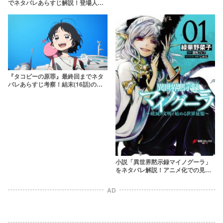
でネタバレあらすじ解説！登場人物
やセルポ星人などの怪異まとめ
『タコピーの原罪』最終回までネタ
バレあらすじ考察！結末(16話)の意
味まで徹底解説【アニメ完結】
小説「異世界黙示録マイノグーラ」
をネタバレ解説！アニメ化での見ど
ころは？
AD