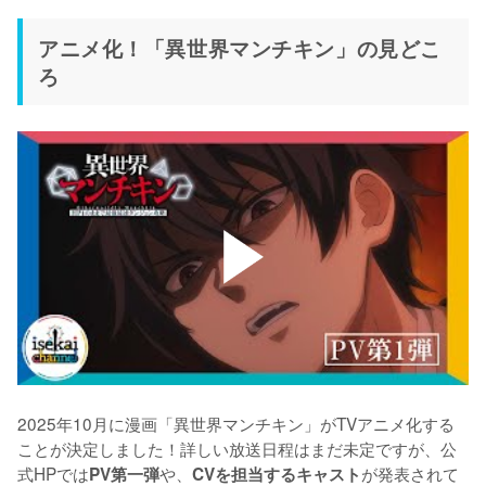
アニメ化！「異世界マンチキン」の見どこ
ろ
2025年10月に漫画「異世界マンチキン」がTVアニメ化する
ことが決定しました！詳しい放送日程はまだ未定ですが、公
式HPでは
や、
が発表されて
PV第一弾
CVを担当するキャスト