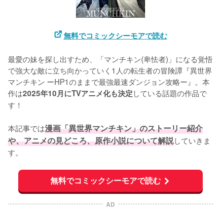
無料でコミックシーモアで読む
最愛の妹を探し出すため、「マンチキン(卑怯者)」になる覚悟
で強大な敵に立ち向かっていく1人の転生者の冒険譚『異世界
マンチキン ーHP1のままで最強最速ダンジョン攻略ー』。本
作は
している話題の作品で
2025年10月にTVアニメ化も決定
す！

本記事では
漫画「異世界マンチキン」のストーリー紹介
や、アニメの見どころ、原作小説について解説
していきま
す。
無料でコミックシーモアで読む
AD