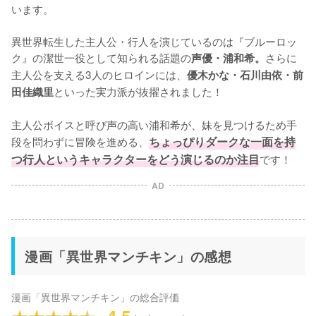
います。

異世界転生した主人公・行人を演じているのは『ブルーロッ
ク』の潔世一役として知られる話題の
さらに
声優・浦和希。
主人公を支える3人のヒロインには、
優木かな・石川由依・前
といった実力派が抜擢されました！

田佳織里
主人公ボイスと呼び声の高い浦和希が、妹を見つけるため手
段を問わずに冒険を進める、
ちょっぴりダークな一面を持
つ行人というキャラクターをどう演じるのか注目
です！
AD
漫画「異世界マンチキン」の感想
漫画「異世界マンチキン」
の総合評価
4.5