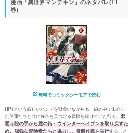
漫画「異世界マンチキン」のネタバレ(11
巻)
無料でコミックシーモアで読む
HP1という厳しいハンデを背負いながらも、旅の中で出会っ
た仲間たちと共に佐奈を見つける冒険を続けていた行人。
邪
悪寺院の手から麓の街・ウインターヘイブンを取り戻すた
め、屈強な冒険者たちと協力し、奇襲作戦を実行
すること