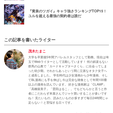
『黄泉のツガイ』キャラ強さランキングTOP15！
ユルを超える最強の契約者は誰だ
この記事を書いたライター
茂木たまこ
大学を卒業後5年間アパレルスタッフとして勤務。現在は埼
玉でWebライターとして活動しています！ 何の娯楽もない
群馬の山奥で「カードキャプターさくら」に出会ってしま
った幼少期。それからあっという間に立派なオタク女子へ
と成長しました。 学生時代は少女漫画から少年漫画、そし
てBL漫画にも手を伸ばし今は完全な雑食として年間100冊
以上の漫画を読んでいます。 好きな漫画家は「CLAMP」
「高橋留美子」「雲田はるこ」。でもどちらかと言うと作
者にこだわらず本屋さんでジャケ買いすることが多いです
ね！ 見たいもの、読みたいものが多すぎて毎日24時間じゃ
足らない！と苦悩する日々です。