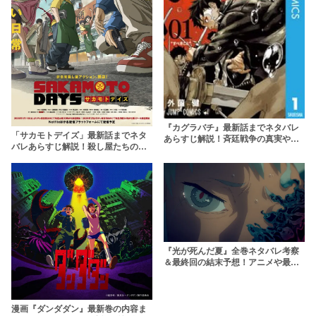
『カグラバチ』最新話までネタバレ
「サカモトデイズ」最新話までネタ
あらすじ解説！斉廷戦争の真実や英
バレあらすじ解説！殺し屋たちの日
雄・剣聖の正体とは
常バトルアクション【SAKAMOTO
DAYS】
『光が死んだ夏』全巻ネタバレ考察
＆最終回の結末予想！アニメや最新
刊の情報も徹底解説
漫画『ダンダダン』最新巻の内容ま