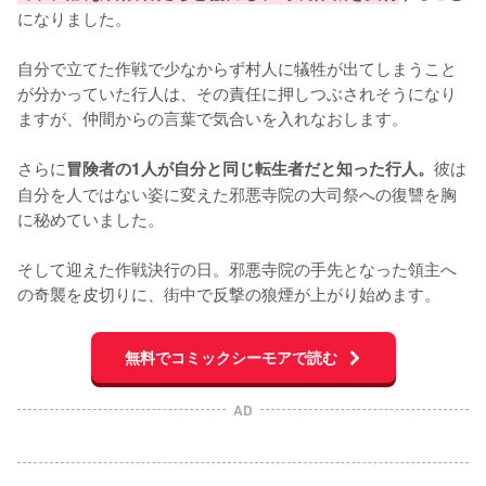
になりました。

自分で立てた作戦で少なからず村人に犠牲が出てしまうこと
が分かっていた行人は、その責任に押しつぶされそうになり
ますが、仲間からの言葉で気合いを入れなおします。

さらに
彼は
冒険者の1人が自分と同じ転生者だと知った行人。
自分を人ではない姿に変えた邪悪寺院の大司祭への復讐を胸
に秘めていました。

そして迎えた作戦決行の日。邪悪寺院の手先となった領主へ
の奇襲を皮切りに、街中で反撃の狼煙が上がり始めます。
無料でコミックシーモアで読む
AD