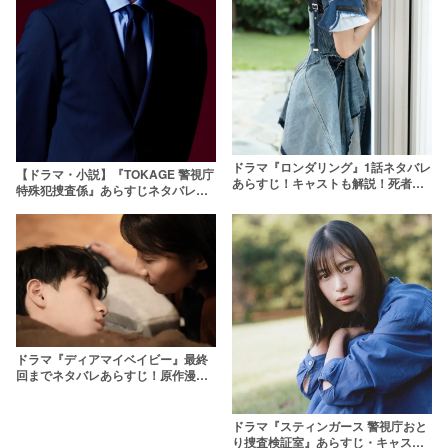
ドラマ『ロンダリング』1話ネタバレ
【ドラマ・小説】『TOKAGE 警視庁
あらすじ！キャストも解説！死者
特殊犯捜査係』あらすじネタバレ！
の“声だけ”聞こえる主人公を藤原丈
今野敏の原作を結末まで解説！犯人
一郎が熱演
は⋯⋯
ドラマ『ディアマイベイビー』最終
回までネタバレあらすじ！原作漫画
と結末が違う？狂愛の向かった先
は⋯⋯
ドラマ『スティンガース 警視庁おと
り捜査検証室』あらすじ・キャスト