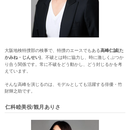
大阪地検特捜部の検事で、特捜のエースでもある
高峰仁誠(た
。不破とは時に協力し、時に激しくぶつか
かみね・じんせい)
り合う関係です。常に不破をどう動かし、どう封じるかを考
えています。

そんな高峰を演じるのは、モデルとしても活躍する俳優・竹
財輝之助です。
仁科睦美役/観月ありさ