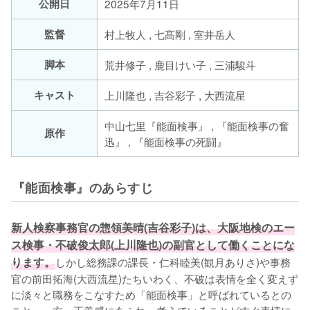
公開日
2025年7月11日
監督
村上牧人 , 七髙剛 , 室井岳人
脚本
荒井修子 , 鹿目けい子 , 三浦駿斗
キャスト
上川隆也 , 吉谷彩子 , 大西流星
中山七里『能面検事』 , 『能面検事の奮
原作
迅』 , 『能面検事の死闘』
『能面検事』のあらすじ
新人検察事務官の惣領美晴(吉谷彩子)は、大阪地検のエー
ス検事・不破俊太郎(上川隆也)の副官として働くことにな
ります。
しかし総務課の課長・仁科睦美(観月ありさ)や事務
官の前田拓海(大西流星)たちいわく、不破は表情を全く変えず
に淡々と職務をこなすため「能面検事」と呼ばれているとの