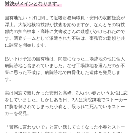
対決がメインとなります。
国有地払い下げに関して近畿財務局職員・安田の収賄疑惑が
浮上。大阪地検特捜部が捜査を始めますが、なんとその特捜
部内の担当検事・高峰に文書改ざんの疑惑がかけられたので
す。調査チームとして派遣された不破は、事務官の惣領と共
に調査を開始します。

払い下げ予定の国有地は、問題になった工場跡地の他に個人
病院跡地も含まれていました。なぜ工場跡地を選んだのか不
審に思った不破は、病院跡地で白骨化した遺体を発見しま
す。

実は同窓で親しかった安田と高峰。2人は小春という女性に恋
をしていました。しかしある日、2人は病院跡地でストーカー
に胸を刺されてしまった小春と、殴られて死んでいるストー
カーを発見。

「警察に言わないで」と言い残して亡くなった小春とストー