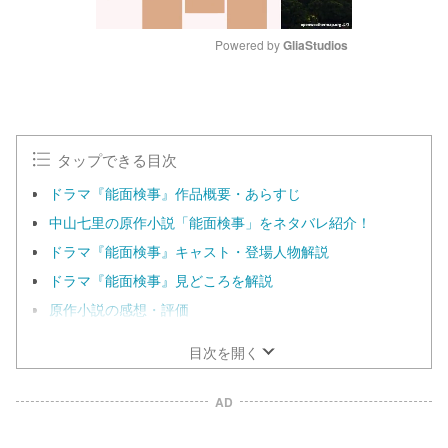
Powered by 
GliaStudios
M
u
t
e
タップできる目次
ドラマ『能面検事』作品概要・あらすじ
中山七里の原作小説「能面検事」をネタバレ紹介！
ドラマ『能面検事』キャスト・登場人物解説
ドラマ『能面検事』見どころを解説
原作小説の感想・評価
目次を開く
AD