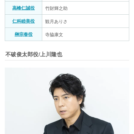
高峰仁誠役
竹財輝之助
仁科睦美役
観月ありさ
榊宗春役
寺脇康文
不破俊太郎役/上川隆也