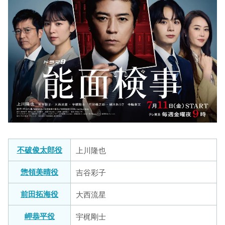
不破俊太郎役
上川隆也
惣領美晴役
吉谷彩子
前田拓海役
大西流星
岬恭平役
宇梶剛士