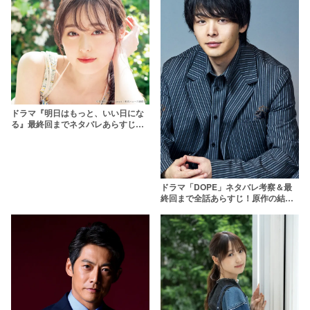
ドラマ『明日はもっと、いい日にな
る』最終回までネタバレあらすじ！
ゲスト子役や見どころも解説！児相
が舞台の福原遥主演作
ドラマ「DOPE」ネタバレ考察＆最
終回まで全話あらすじ！原作の結
末・ジウや白鴉(はくあ)の正体は？