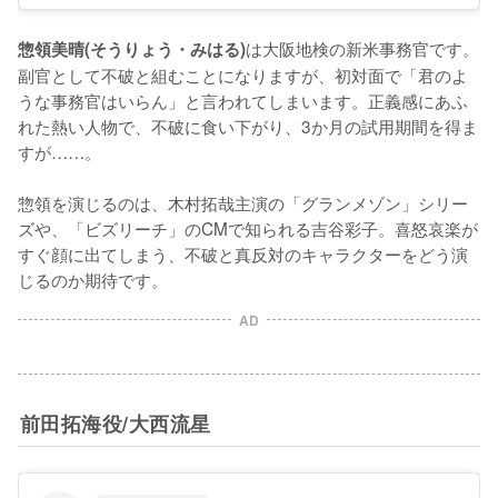
は大阪地検の新米事務官です。
惣領美晴(そうりょう・みはる)
副官として不破と組むことになりますが、初対面で「君のよ
うな事務官はいらん」と言われてしまいます。正義感にあふ
れた熱い人物で、不破に食い下がり、3か月の試用期間を得ま
すが……。

惣領を演じるのは、木村拓哉主演の「グランメゾン」シリー
ズや、「ビズリーチ」のCMで知られる吉谷彩子。喜怒哀楽が
すぐ顔に出てしまう、不破と真反対のキャラクターをどう演
じるのか期待です。
AD
前田拓海役/大西流星