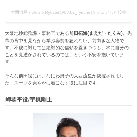
大西流星 / Onishi Ryusei(@08.07_ryuche)がシェアした投稿
大阪地検総務課・事務官である
。先
前田拓海(まえだ・たくみ)
輩の背中を見ながら学ぶ姿勢を忘れない、前向きな人物で
す。不破に対しては絶対的な信頼を置きつつも、常に自分の
ことを見透かされているのでは、という不安を抱いていま
す。

そんな前田役には、なにわ男子の大西流星が抜擢されまし
た。スーツを爽やかに着こなす彼に注目です。
岬恭平役/宇梶剛士