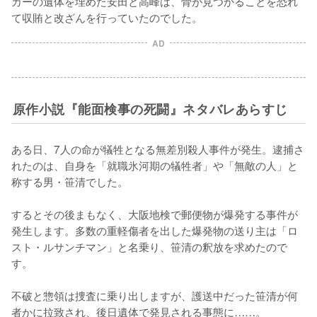
カーの遺体を埋めた安田と高峰は、骨が見つかることを恐れ
て収賄と改ざんを行っていたのでした。
AD
原作小説『能面検事の死闘』ネタバレあらすじ
ある日、7人の命が犠牲となる無差別殺人事件が発生。逮捕さ
れたのは、自身を「就職氷河期の犠牲者」や「無敵の人」と
称する男・笹清でした。

するとその後まもなく、大阪地検で郵便物が爆発する事件が
発生します。多数の重軽傷者を出した爆発物の送り主は「ロ
スト・ルサンチマン」と名乗り、笹清の釈放を求めたので
す。

不破と惣領は捜査に乗り出しますが、護送中だった笹清が何
者かに拉致され、後日遺体で発見される事態に……。
