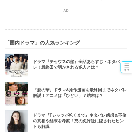
紹介！森川葵主演の爽快騙し合いゲ
ーム
AD
「国内ドラマ」の人気ランキング
ドラマ『テセウスの船』全話あらすじ・ネタバ
レ！最終回で明かされる犯人とは？
目次
『惡の華』ドラマ&原作漫画を最終回までネタバレ
解説！アニメは「ひどい」？結末は？
ドラマ『Tシャツが乾くまで』ネタバレ感想＆不倫
の真相や結末を考察！充の免許証に隠されたヒン
トも解説