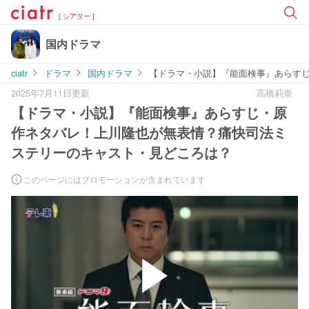
[ シアター ]
国内ドラマ
ciatr
ドラマ
国内ドラマ
【ドラマ・小説】『能面検事』あらす
2025年7月11日更新
高橋莉奈
【ドラマ・小説】『能面検事』あらすじ・原
作ネタバレ！上川隆也が無表情？痛快司法ミ
ステリーのキャスト・見どころは？
このページにはプロモーションが含まれています