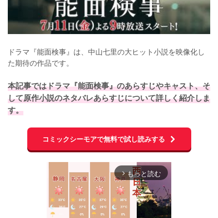
ドラマ『能面検事』は、中山七里の大ヒット小説を映像化し
た期待の作品です。

本記事ではドラマ『能面検事』のあらすじやキャスト、そ
して原作小説のネタバレあらすじについて詳しく紹介しま
す。
コミックシーモアで無料で試し読みする
もっと読む
arrow_forward_ios