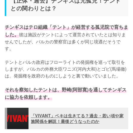
【正体・過去】チンギスは元孤児！テント
との関わりとは？
チンギスはテロ組織「テント」が経営する孤児院で育ちま
した。
彼は施設がテントによって運営されていたとは知りま
せんでしたが、バルカの警察官は多くが同じ境遇だそうで
す。

テントとバルカ政府はフローライトの発掘権を巡って取引を
しますが、バルカの外務大臣ワニズ(河内大和)とゴビ(馬場徹)
は、発掘権を政府のものにしようと裏で動いていました。

それを察知したテントは、野崎(阿部寛)を通してチンギス
に協力を依頼します。
「VIVANT」ベキは生きてる？過去・若い頃や家
族関係を解説！最後どうなったのか