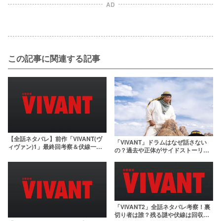
AD
この記事に関連する記事
【全話ネタバレ】前作「VIVANT(ヴ
「VIVANT」ドラムはなぜ話さない
ィヴァン)1」最終回考察＆伏線一
の？過去や正体がサイドストーリー
覧！結末・ラストの意味とは
で明らかに！裏切りの可能性を解説
「VIVANT2」全話ネタバレ考察！裏
切り者は誰？残る謎や伏線は回収さ