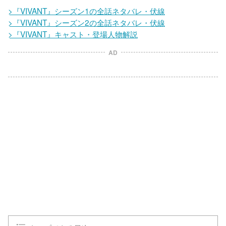
>『VIVANT』シーズン1の全話ネタバレ・伏線
>『VIVANT』シーズン2の全話ネタバレ・伏線
>『VIVANT』キャスト・登場人物解説
AD
L
o
/
U
a
n
d
m
e
u
d
t
:
e
1
0
0
.
0
0
%