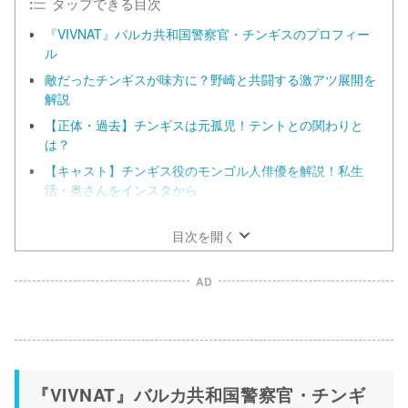
タップできる目次
『VIVNAT』バルカ共和国警察官・チンギスのプロフィー
ル
敵だったチンギスが味方に？野崎と共闘する激アツ展開を
解説
【正体・過去】チンギスは元孤児！テントとの関わりと
は？
【キャスト】チンギス役のモンゴル人俳優を解説！私生
活・奥さんをインスタから
【話題】レイザーラモンRGがモノマネ！チンギスとのツ
ーショット
目次を開く
AD
『VIVNAT』バルカ共和国警察官・チンギ