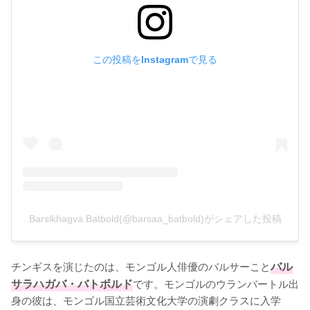
この投稿をInstagramで見る
Barslkhagva Batbold(@barsaa_batbold)がシェアした投稿
チンギスを演じたのは、モンゴル人俳優のバルサーこと
バル
サラハガバ・バトボルド
です。モンゴルのウランバートル出
身の彼は、モンゴル国立芸術文化大学の演劇クラスに入学