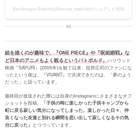
Barslkhagva Batbold(@barsaa_batbold)がシェアした投稿
AD
絵を描くのが趣味で、『ONE PIECE』や『呪術廻戦』な
ど日本のアニメもよく観るというバトボルド。
ハリウッド
映画『SAYURI』(2005年)を観て以来、役所広司のファンにな
ったという彼は、『VIVANT』で共演できたのは、「夢のよう
だった」と語っています。

最終回が放送された際には自身のInstagramにさまざまなオフ
ショットを投稿。
「子供の時に楽しかった子供キャンプから
町に戻る寂しい気分になってしまった。楽しかった日々、仲
良くなった友達と別れる瞬間を思い出して寂しくなるその気
とつづっています。
分に戻った」