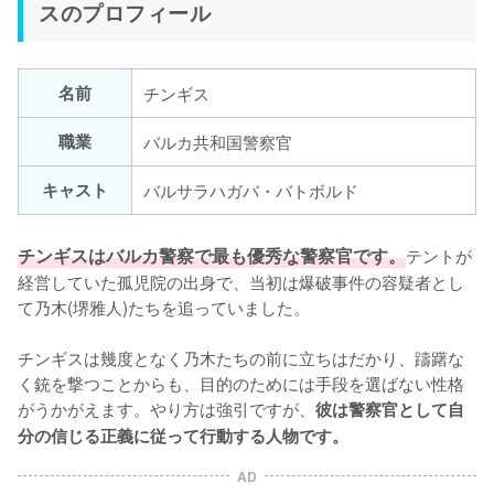
スのプロフィール
名前
チンギス
職業
バルカ共和国警察官
キャスト
バルサラハガバ・バトボルド
チンギスはバルカ警察で最も優秀な警察官です。
テントが
経営していた孤児院の出身で、当初は爆破事件の容疑者とし
て乃木(堺雅人)たちを追っていました。

チンギスは幾度となく乃木たちの前に立ちはだかり、躊躇な
く銃を撃つことからも、目的のためには手段を選ばない性格
がうかがえます。やり方は強引ですが、
彼は警察官として自
分の信じる正義に従って行動する人物です。
AD