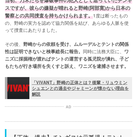
当初、乃木たちを爆破事件の犯人として追っていたチンギ
スですが、彼らの嫌疑が晴れると野崎(阿部寛)から日本の
警察との共同捜査を持ちかけられます。
1度は断ったもの
の、野崎の実力を認めて協力関係を結び、あらゆる人脈を使
って捜査にあたりました。

その後、
野崎からの依頼を受け、ムルーデルとテントの関係
同時に法務大臣に、
性は証明できないと検事総長に報告。
ワ
ニズに採掘権が渡ればテントの運営する孤児院が潰れ、子ど
もたちが行き場所を失くすと訴え、ワニズを逮捕させます。
「VIVANT」野崎の正体とは？後輩・リュウミン
シュエンとの過去やジャミーンが懐かない理由を
解説
AD