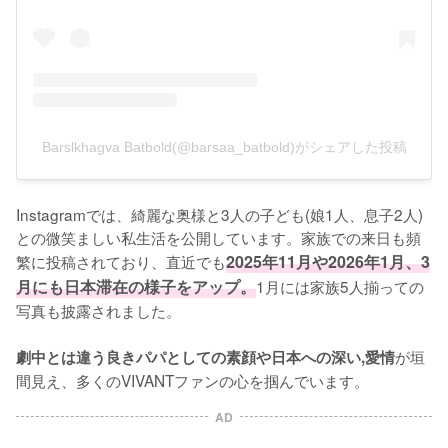
Barslkhagva Batbold(@barsaa_batbold)がシェアした投稿
Instagramでは、綺麗な奥様と3人の子ども(娘1人、息子2人)
との微笑ましい私生活を公開しています。家族での来日も頻
繁に投稿されており、直近でも
2025年11月や2026年1月、3
月にも日本滞在の様子をアップ。
1月には家族5人揃っての
写真も披露されました。

が垣
劇中とは違う良きパパとしての素顔や日本への深い,愛情
間見え、多くのVIVANTファンの心を掴んでいます。
AD