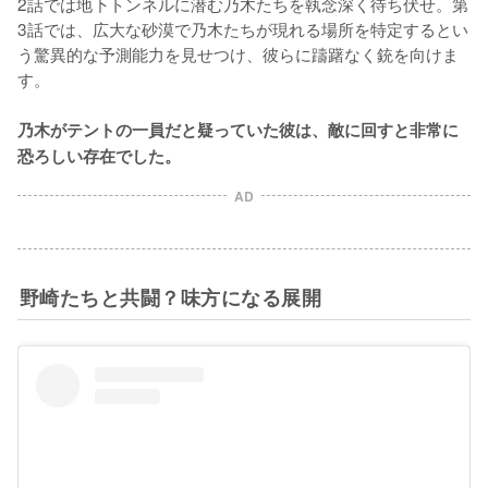
2話では地下トンネルに潜む乃木たちを執念深く待ち伏せ。第
3話では、広大な砂漠で乃木たちが現れる場所を特定するとい
う驚異的な予測能力を見せつけ、彼らに躊躇なく銃を向けま
す。

乃木がテントの一員だと疑っていた彼は、敵に回すと非常に
恐ろしい存在でした。
AD
野崎たちと共闘？味方になる展開