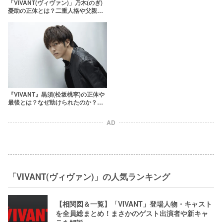
れるのか【ヴィヴァン・第2シーズ
「VIVANT(ヴィヴァン)」乃木(のぎ)
ン】
憂助の正体とは？二重人格や父親に
関する過去を解説
『VIVANT』黒須(松坂桃李)の正体や
最後とは？なぜ助けられたのか？単
純でかわいいとの声が
AD
「VIVANT(ヴィヴァン)」の人気ランキング
【相関図＆一覧】「VIVANT」登場人物・キャスト
を全員総まとめ！まさかのゲスト出演者や新キャ