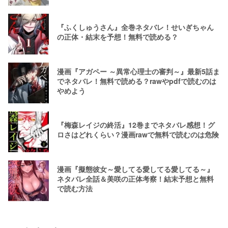
『ふくしゅうさん』全巻ネタバレ！せいぎちゃん
の正体・結末を予想！無料で読める？
漫画『アガペー ～異常心理士の審判～』最新5話ま
でネタバレ！無料で読める？rawやpdfで読むのは
やめよう
『梅森レイジの終活』12巻までネタバレ感想！グ
ロさはどれくらい？漫画rawで無料で読むのは危険
漫画『擬態彼女～愛してる愛してる愛してる～』
ネタバレ全話＆美咲の正体考察！結末予想と無料
で読む方法