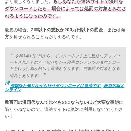
より厳しくなりました。
もしあなたが違法サイトで漫画を
ダウンロードしたら、場合によっては処罰の対象とみなさ
れるようになったのです。
最悪の場合、
2年以下の懲役か200万円以下の罰金、または両
を科せられることもありえるのです。
方
令和3年1月1日から、インターネット上に違法にアップロ
ードされたものだと知りながら侵害コンテンツのダウンロー
ドを行う行為が幅広く違法となります。刑事罰の対象となる
場合もあります。
海賊版と知りながら行うダウンロードは違法です | 政府広報オ
ンライン
に
数百円の漫画代なんて比べものにならないほど大変な事態
陥りかねないので、違法サイトは絶対に利用しないでくださ
い！