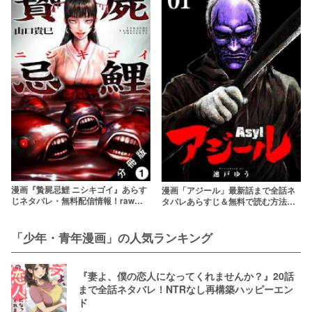
漫画『贄屍忌鯉 ニシキゴイ』あらす
漫画「アジール」最新話まで全話ネ
じネタバレ・無料配信情報！rawや
タバレあらすじ＆無料で読む方法を
pdfで読むのはやめよう
解説！rawやpdfで読むのはやめよう
「少年・青年漫画」の人気ランキング
『妻よ、僕の恋人になってくれませんか？』20話
まで全話ネタバレ！NTRなし再構築ハッピーエン
ド