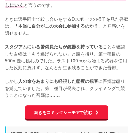
しにいく
と言うのです。

ときに選手同士で殺し合いをするDスポーツの様子を見た吾郷
は、
と戸惑いを
「本当に自分がこの大会に参加するのか？」
隠せません。

ことを確認
スタジアムにいる警備員たちが銃器を持っている
した吾郷は「もう逃げられない」と腹を括り、第一種目の
500m走に挑むのでした。ラスト100ｍから始まる武器を使用
した反則に負けず、なんとか生き残ることができた吾郷。

しかし
に吾郷は怒り
人の命をあまりにも軽視した態度の観客
を覚えていました。第二種目が発表され、クライミングで競
うことになった吾郷は……。
続きをコミックシーモアで読む