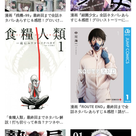
漫画『細菌少女』全話ネタバレあら
漫画『残機×99』最終回まで全話ネ
すじ＆感想！グロいストーリーに潜
タバレあらすじ＆感想！グロいけど
む謎とは……
テンポ抜群！最高のデスゲーム漫画
漫画『ROUTE END』最終回まで全
話ネタバレあらすじ＆感想！謎が謎
を呼ぶサイコサスペンス
「食糧人類」最終回までネタバレ解
説！打ち切りって本当？ナツネや怪
物たちの結末は？