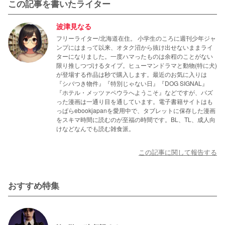
この記事を書いたライター
波津見なる
フリーライター/北海道在住。 小学生のころに週刊少年ジャ
ンプにはまって以来、オタク沼から抜け出せないままライ
ターになりました。一度ハマったものは余程のことがない
限り推しつづけるタイプ。ヒューマンドラマと動物(特に犬)
が登場する作品は秒で購入します。最近のお気に入りは
『シバつき物件』『特別じゃない日』『DOG SIGNAL』
『ホテル・メッツァペウラへようこそ』などですが、バズ
った漫画は一通り目を通しています。電子書籍サイトはも
っぱらebookjapanを愛用中で、タブレットに保存した漫画
をスキマ時間に読むのが至福の時間です。BL、TL、成人向
けなどなんでも読む雑食派。
この記事に関して報告する
おすすめ特集