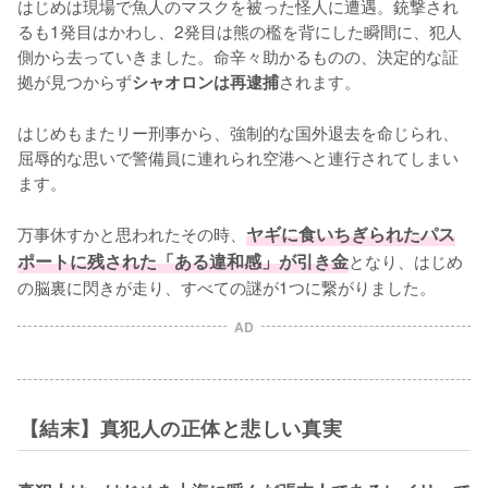
はじめは現場で魚人のマスクを被った怪人に遭遇。銃撃され
るも1発目はかわし、2発目は熊の檻を背にした瞬間に、犯人
側から去っていきました。命辛々助かるものの、決定的な証
拠が見つからず
されます。

シャオロンは再逮捕
はじめもまたリー刑事から、強制的な国外退去を命じられ、
屈辱的な思いで警備員に連れられ空港へと連行されてしまい
ます。

万事休すかと思われたその時、
ヤギに食いちぎられたパス
ポートに残された「ある違和感」が引き金
となり、はじめ
の脳裏に閃きが走り、すべての謎が1つに繋がりました。
AD
【結末】真犯人の正体と悲しい真実