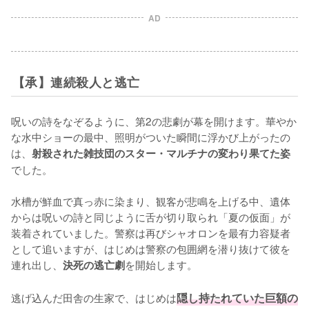
AD
【承】連続殺人と逃亡
呪いの詩をなぞるように、第2の悲劇が幕を開けます。華やか
な水中ショーの最中、照明がついた瞬間に浮かび上がったの
は、
射殺された雑技団のスター・マルチナの変わり果てた姿
でした。

水槽が鮮血で真っ赤に染まり、観客が悲鳴を上げる中、遺体
からは呪いの詩と同じように舌が切り取られ「夏の仮面」が
装着されていました。警察は再びシャオロンを最有力容疑者
として追いますが、はじめは警察の包囲網を潜り抜けて彼を
連れ出し、
を開始します。

決死の逃亡劇
逃げ込んだ田舎の生家で、はじめは
隠し持たれていた巨額の