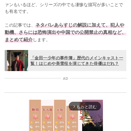
ァンもいるほど、シリーズの中でも凄惨な描写が多いことで
も有名です。

この記事では、
ネタバレあらすじの解説に加えて、犯人や
動機、さらには恐怖演出や中国での公開禁止の真相など、
まとめて紹介
します。
「金田一少年の事件簿」歴代のメインキャスト一
覧！はじめや美雪役を演じてきた俳優はだれ？
AD
もっと読む
arrow_forward_ios