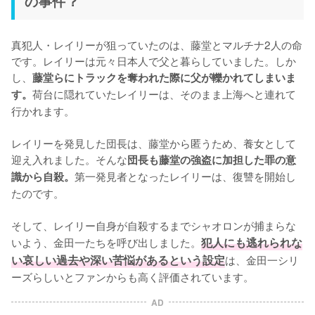
の事件？
真犯人・レイリーが狙っていたのは、藤堂とマルチナ2人の命
です。レイリーは元々日本人で父と暮らしていました。しか
し、
藤堂らにトラックを奪われた際に父が轢かれてしまいま
荷台に隠れていたレイリーは、そのまま上海へと連れて
す。
行かれます。

レイリーを発見した団長は、藤堂から匿うため、養女として
迎え入れました。そんな
団長も藤堂の強盗に加担した罪の意
第一発見者となったレイリーは、復讐を開始し
識から自殺。
たのです。

そして、レイリー自身が自殺するまでシャオロンが捕まらな
いよう、金田一たちを呼び出しました。
犯人にも逃れられな
い哀しい過去や深い苦悩があるという設定
は、金田一シリ
ーズらしいとファンからも高く評価されています。
AD