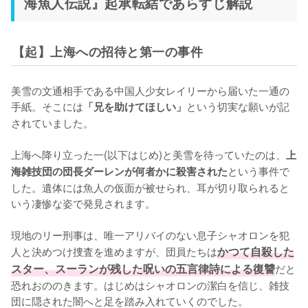
海魚人伝説』起承転結であらすじ解説
【起】上海への招待と第一の事件
美雪の文通相手である中国人少女レイリーから届いた一通の
手紙。そこには
という切実な願いが記
「兄を助けてほしい」
されていました。

上海へ降り立った一(以下はじめ)と美雪を待っていたのは、
上
という事件で
海雑技団の団長ダーレンが何者かに殺害された
した。遺体には魚人の仮面が被せられ、耳が切り取られると
いう凄惨な姿で発見されます。

現地のリー刑事は、唯一アリバイのない息子シャオロンを犯
人と決めつけ捜査を進めますが、団員たちは
かつて自殺した
スター、スーランが残した呪いの五言律詩による復讐
だと
恐れおののきます。はじめはシャオロンの潔白を信じ、雑技
団に隠された闇へと足を踏み入れていくのでした。