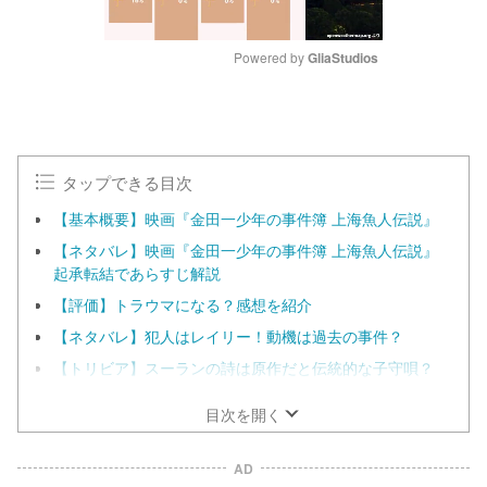
Powered by 
GliaStudios
M
u
t
e
タップできる目次
【基本概要】映画『金田一少年の事件簿 上海魚人伝説』
【ネタバレ】映画『金田一少年の事件簿 上海魚人伝説』
起承転結であらすじ解説
【評価】トラウマになる？感想を紹介
【ネタバレ】犯人はレイリー！動機は過去の事件？
【トリビア】スーランの詩は原作だと伝統的な子守唄？
目次を開く
AD