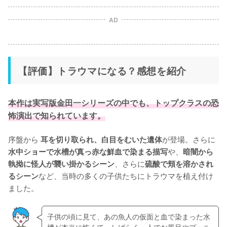
AD
【評価】トラウマになる？感想を紹介
本作は実写版金田一シリーズの中でも、トップクラスの恐
怖演出で知られています。
序盤から 
が登場。さらに 
耳を切り取られ、白目をむいた遺体
や、
水中ショーで水槽が真っ赤な鮮血で染まる描写
暗闇から
、さらに
執拗に怪人が襲い掛かるシーン
硫酸で頬を溶かされ
など、当時の多くの子供たちにトラウマを植え付け
るシーン
ました。
子供の頃に見て、あの魚人の仮面と血で染まった水
槽が本当に怖くて、しばらく一人でお風呂やプール