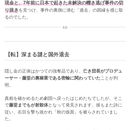
現金と、7年前に日本で起きた未解決の轢き逃げ事件の切
り抜き
を見つけ、事件の裏側に潜む「過去」の因縁を感じ取
るのでした。
AD
【転】深まる謎と国外退去
隠し金の正体はかつての強奪品であり、
亡き団長がプロデュ
ことが判
ーサー・藤堂の裏稼業である密輸に関わっていた
明。

真相を確かめるため劇団へ戻ったはじめたちでしたが、そこ
で
となって発見されます。彼もまた詩に
藤堂までもが射殺体
従い、右目を撃ち抜かれ「秋の仮面」を被らされていまし
た。
