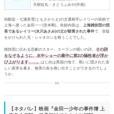
天樹征丸・さとうふみや(作画)
幼馴染・七瀬美雪(ともさかりえ)の文通相手レイリーの依頼で
上海へ渡った金田一一(堂本剛)。依頼内容は、
上海雑技団の団
で、容疑
長であるレイリー(水川あさみ)の父が殺害された事件
をかけられた兄・シャオロンを救うことでした。

雑技団に伝わる悲劇のスター、スーランの呪いの詩。
その詩
をなぞるように、水中ショーの最中に第2の犠牲者が浮か
び上がります……。
はじめは異国の地で、呪いに隠された哀
しい真実を暴き、無実の友を救い出すことができるのでしょ
うか。
AD
【ネタバレ】映画『金田一少年の事件簿 上