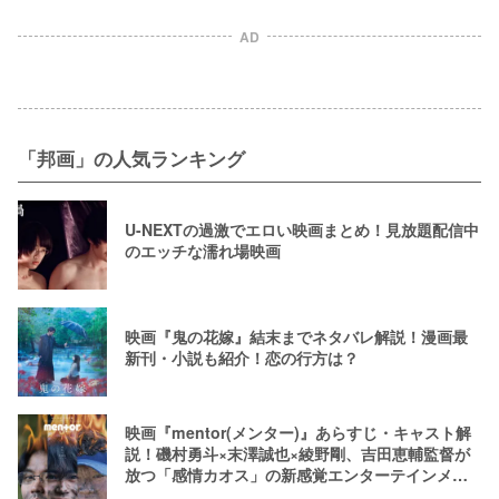
説！長谷部の不祥事やミノリの存在
とは【相関図つき】
AD
「邦画」の人気ランキング
U-NEXTの過激でエロい映画まとめ！見放題配信中
のエッチな濡れ場映画
映画『鬼の花嫁』結末までネタバレ解説！漫画最
新刊・小説も紹介！恋の行方は？
映画『mentor(メンター)』あらすじ・キャスト解
説！磯村勇斗×末澤誠也×綾野剛、吉田恵輔監督が
放つ「感情カオス」の新感覚エンターテインメン
ト