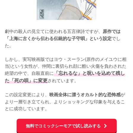
劇中の殺人の見立てに使われる五言律詩ですが、
原作では
でし
「上海に古くから伝わる伝統的な子守唄」という設定
た。

しかし、実写映画版ではヨウ・スーラン(原作のメイユウに相
当)という女性が、仲間に裏切られ顔に酷い火傷を負わされた
絶望の中で、自殺直前に
「忘れるな」と呪いを込めて残し
た「死の唄」に変更
されています。

この設定変更により、
が
映画全体に漂うオカルト的な恐怖感
より一層引き立てられ、よりショッキングな印象を与えるこ
とに成功しています。
無料でコミックシーモアで試し読みする