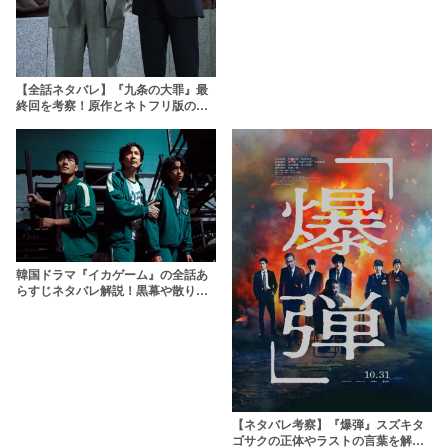
【全話ネタバレ】『九条の大罪』最
終回を考察！原作とネトフリ版の違
い解説や九条が担当した事件一覧も
韓国ドラマ『イカゲーム』の全話あ
らすじネタバレ解説！黒幕や散りば
められた伏線を考察
【ネタバレ考察】『爆弾』スズキタ
ゴサクの正体やラストの言葉を解