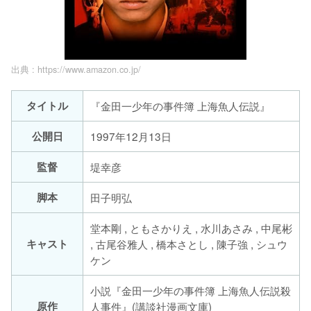
出典 :
https://www.amazon.co.jp/
タイトル
『金田一少年の事件簿 上海魚人伝説』
公開日
1997年12月13日
監督
堤幸彦
脚本
田子明弘
堂本剛 , ともさかりえ , 水川あさみ , 中尾彬
キャスト
, 古尾谷雅人 , 橋本さとし , 陳子強 , シュウ
ケン
小説『金田一少年の事件簿 上海魚人伝説殺
原作
人事件』(講談社漫画文庫)