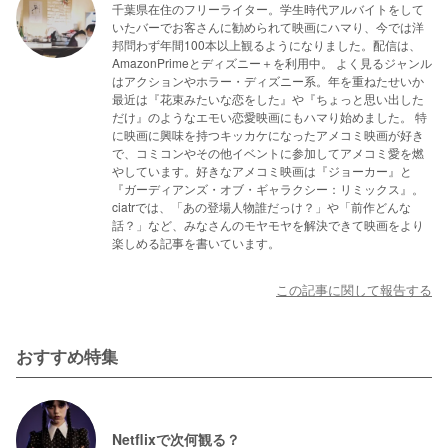
千葉県在住のフリーライター。学生時代アルバイトをして
いたバーでお客さんに勧められて映画にハマり、今では洋
邦問わず年間100本以上観るようになりました。配信は、
AmazonPrimeとディズニー＋を利用中。 よく見るジャンル
はアクションやホラー・ディズニー系。年を重ねたせいか
最近は『花束みたいな恋をした』や『ちょっと思い出した
だけ』のようなエモい恋愛映画にもハマり始めました。 特
に映画に興味を持つキッカケになったアメコミ映画が好き
で、コミコンやその他イベントに参加してアメコミ愛を燃
やしています。好きなアメコミ映画は『ジョーカー』と
『ガーディアンズ・オブ・ギャラクシー：リミックス』。
ciatrでは、「あの登場人物誰だっけ？」や「前作どんな
話？」など、みなさんのモヤモヤを解決できて映画をより
楽しめる記事を書いています。
この記事に関して報告する
おすすめ特集
Netflixで次何観る？