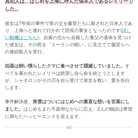
真犯人は、はじめを上海に呼んだ張本人であるレイリーで
した。
彼女は7年前の事件で実の父を藤堂たちに殺された日本人であ
り、上海へと連れて行かれて団長の養女となったのです(
詳し
い動機はこちら
)。自責の念から自殺した養父の遺体を見つけ
た彼女は、その死を「スーランの呪い」に見立てて藤堂らへ
の連続殺人を実行。

す
凶器は飼い慣らしたクマに食べさせて隠滅していました。
べてを暴かれたレイリーは絶望し自ら命を絶とうとします
が、シャオロンがその刃を自ら受けて彼女を救い、愛を告白
します。

事件解決後、
美雪はついにはじめへの素直な想いを言葉にし
はじめもまた不器用ながらに応え、2人の物語は希望
ました。
に満ちたハッピーエンドを迎えます。
AD