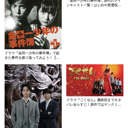
「金田一少年の事件簿」歴代のメイ
ンキャスト一覧！はじめや美雪役を
演じてきた俳優はだれ？
ドラマ『金田一少年の事件簿』で起
きた事件を振り返ってみよう！【ネ
タバレ注意】
ドラマ『ごくせん』最終回までネタ
バレあらすじ！原作ではヤンクミが
結婚？漫画完結編や映画についても
解説