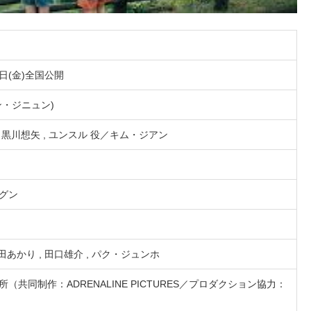
6日(金)全国公開
ン・ジニュン)
黒川想矢 , ユンスル 役／キム・ジアン
グン
野田あかり , 田口雄介 , パク・ジュンホ
（共同制作：ADRENALINE PICTURES／プロダクション協力：