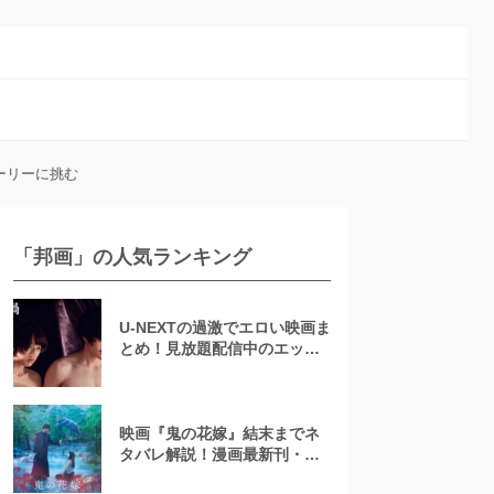
ーリーに挑む
「邦画」の人気ランキング
U-NEXTの過激でエロい映画ま
とめ！見放題配信中のエッチ
な濡れ場映画
映画『鬼の花嫁』結末までネ
タバレ解説！漫画最新刊・小
説も紹介！恋の行方は？