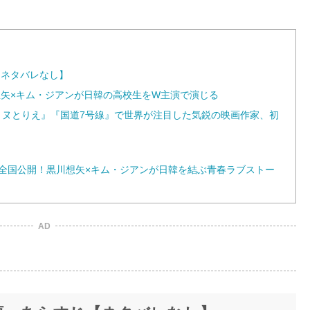
M
u
t
e
【ネタバレなし】
想矢×キム・ジアンが日韓の高校生をW主演で演じる
ミヌとりえ』『国道7号線』で世界が注目した気鋭の映画作家、初
(金)全国公開！黒川想矢×キム・ジアンが日韓を結ぶ青春ラブストー
AD