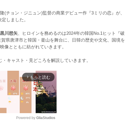
隆(チョン・ジニュン)監督の商業デビュー作『3ミリの恋』が、
決定しました。

黒川想矢
、ヒロインを務めるのは2024年の韓国No.1ヒット『破
佐賀県唐津市と韓国・釜山を舞台に、日韓の歴史や文化、国境を
映像とともに紡がれていきます。

じ・キャスト・見どころを解説していきます。
もっと読む
arrow_forward_ios
Powered by 
GliaStudios