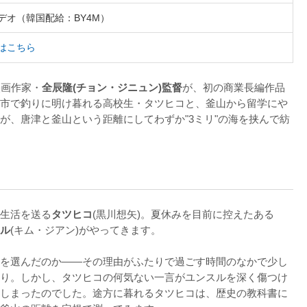
ビデオ（韓国配給：BY4M）
はこちら
映画作家・
全辰隆(チョン・ジニュン)監督
が、初の商業長編作品
市で釣りに明け暮れる高校生・タツヒコと、釜山から留学にや
が、唐津と釜山という距離にしてわずか"3ミリ"の海を挟んで紡
生活を送る
タツヒコ
(黒川想矢)。夏休みを目前に控えたある
ル
(キム・ジアン)がやってきます。

を選んだのか——その理由がふたりで過ごす時間のなかで少し
り。しかし、タツヒコの何気ない一言がユンスルを深く傷つけ
しまったのでした。途方に暮れるタツヒコは、歴史の教科書に