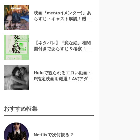
映画『mentor(メンター)』あ
らすじ・キャスト解説！磯村
勇斗×末澤誠也×綾野剛、吉田
恵輔監督が放つ「感情カオ
ス」の新感覚エンターテイン
メント
【ネタバレ】『変な絵』相関
図付きであらすじ＆考察！重
ねた絵や優太のその後を解説
Huluで観られるエロい動画・
R指定映画を厳選！AV(アダル
ト動画)はなくても過激な濡れ
場が見られる
おすすめ特集
Netflixで次何観る？