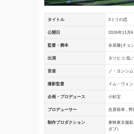
タイトル
3ミリの恋
公開日
2026年11月
監督・脚本
全辰隆(チョ
出演
タツヒコ 役／
音楽
ノ・ヨンシム
撮影監督
イム・ウォン
企画・プロデュース
小杉宝
プロデューサー
吉原裕幸 , 
制作プロダクション
東映東京撮影所
ダブ）