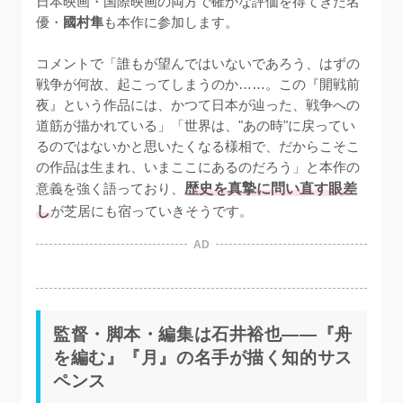
日本映画・国際映画の両方で確かな評価を得てきた名
優・
國村隼
も本作に参加します。

コメントで「誰もが望んではいないであろう、はずの
戦争が何故、起こってしまうのか……。この『開戦前
夜』という作品には、かつて日本が辿った、戦争への
道筋が描かれている」「世界は、"あの時"に戻ってい
るのではないかと思いたくなる様相で、だからこそこ
の作品は生まれ、いまここにあるのだろう」と本作の
意義を強く語っており、
歴史を真摯に問い直す眼差
し
が芝居にも宿っていきそうです。
AD
監督・脚本・編集は石井裕也——『舟
を編む』『月』の名手が描く知的サス
ペンス