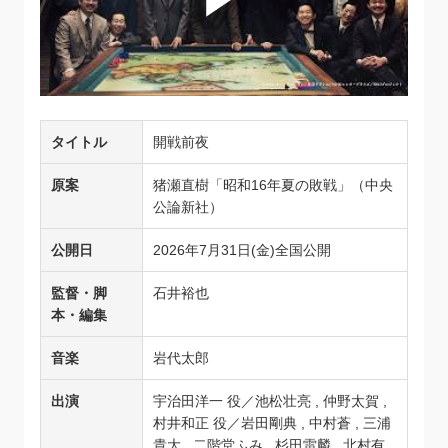
タイトル
開戦前夜
原案
猪瀬直樹「昭和16年夏の敗戦」（中央
公論新社）
公開日
2026年7月31日(金)全国公開
監督・脚
石井裕也
本・編集
音楽
岩代太郎
出演
宇治田洋一 役／池松壮亮 , 仲野太賀 ,
村井和正 役／岩田剛典 , 中村蒼 , 三浦
貴大 , 二階堂ふみ , 杉田雷麟 , 北村有