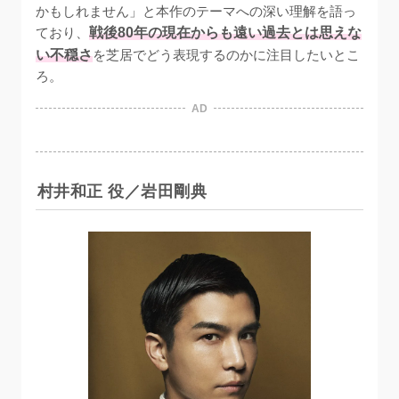
かもしれません」と本作のテーマへの深い理解を語っ
ており、
戦後80年の現在からも遠い過去とは思えな
い不穏さ
を芝居でどう表現するのかに注目したいとこ
ろ。
AD
村井和正 役／岩田剛典