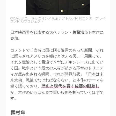
©2026 ポニーキャニオン／東京テアトル／NHKエンタープライ
ズ／RIKIプロジェクト
日本映画界を代表する大ベテラン・
佐藤浩市
も本作に
参加。

コメントで「当時は国に阿る論調のあった新聞。それ
に踊らされアメリカを叩けと吠える民。一周回って、
それを世論として看過できずにチキンレースに出てい
く国。戦争という最大の人災が起きる不幸のトリニテ
ィが産み出される瞬間、それが開戦前夜」「日本は未
来永劫、戦後でなければならない」と本作のテーマを
鋭く語っており、
歴史と現代を貫く佐藤の眼差し
が、本作のいちばん奥で重い役割を担っていくはずで
す。
國村隼