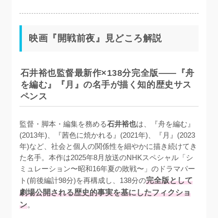
映画『開戦前夜』見どころ解説
石井裕也監督最新作×138分完全版——『舟
を編む』『月』の名手が描く知的歴史サス
ペンス
監督・脚本・編集を務める
石井裕也
は、『舟を編む』
(2013年)、『茜色に焼かれる』(2021年)、『月』(2023
年)など、社会と個人の関係性を細やかに描き続けてき
た名手。本作は2025年8月放送のNHKスペシャル「シ
ミュレーション〜昭和16年夏の敗戦〜」のドラマパー
ト(前後編計98分)を再構成し、138分の
完全版として
劇場公開される歴史的事実を基にしたフィクショ
ン
。
