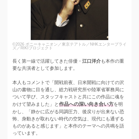
©2026 ポニーキャニオン／東京テアトル／NHKエンタープライ
ズ／RIKIプロジェクト
長く第一線で活躍してきた俳優・
江口洋介
も本作の重
要な共演者として参加します。

本人もコメントで「開戦前夜、日米開戦に向けての沢
山の書物に目を通し、総力戦研究所や陸軍省軍務局に
ついて学び、スタッフキャストと共にこの作品に魂を
かけて望みました」と
作品への深い向き合い方
を明
かし、「静かに広がる同調圧力、後戻りが出来ない恐
怖、身動きが取れない時代の空気は、現代にも通ずる
ものがあると感じます」と本作のテーマへの共鳴を語
っています。