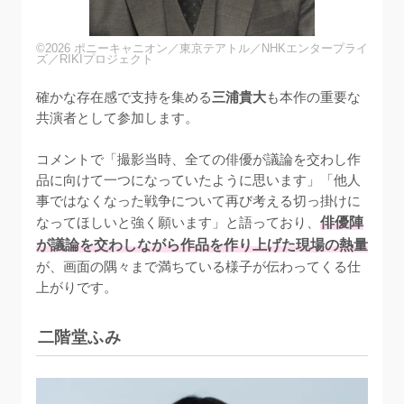
©2026 ポニーキャニオン／東京テアトル／NHKエンタープライ
ズ／RIKIプロジェクト
確かな存在感で支持を集める
三浦貴大
も本作の重要な
共演者として参加します。

コメントで「撮影当時、全ての俳優が議論を交わし作
品に向けて一つになっていたように思います」「他人
事ではなくなった戦争について再び考える切っ掛けに
なってほしいと強く願います」と語っており、
俳優陣
が議論を交わしながら作品を作り上げた現場の熱量
が、画面の隅々まで満ちている様子が伝わってくる仕
上がりです。
二階堂ふみ