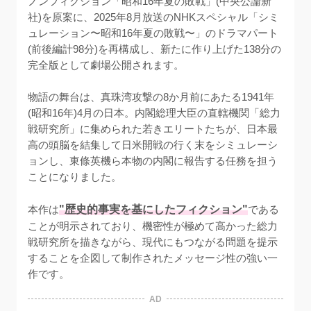
ノンフィクション「昭和16年夏の敗戦」(中央公論新
社)を原案に、2025年8月放送のNHKスペシャル「シミ
ュレーション〜昭和16年夏の敗戦〜」のドラマパート
(前後編計98分)を再構成し、新たに作り上げた138分の
完全版として劇場公開されます。

物語の舞台は、真珠湾攻撃の8か月前にあたる1941年
(昭和16年)4月の日本。内閣総理大臣の直轄機関「総力
戦研究所」に集められた若きエリートたちが、日本最
高の頭脳を結集して日米開戦の行く末をシミュレーシ
ョンし、東條英機ら本物の内閣に報告する任務を担う
ことになりました。

本作は
"歴史的事実を基にしたフィクション"
である
ことが明示されており、機密性が極めて高かった総力
戦研究所を描きながら、現代にもつながる問題を提示
することを企図して制作されたメッセージ性の強い一
作です。
AD