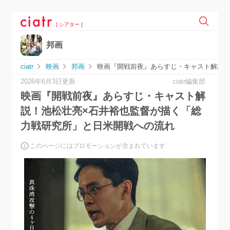
[ シアター ]
邦画
ciatr
映画
邦画
映画『開戦前夜』あらすじ・キャスト解説！
2026年6月3日更新
ciatr編集部
映画『開戦前夜』あらすじ・キャスト解
説！池松壮亮×石井裕也監督が描く「総
力戦研究所」と日米開戦への流れ
このページにはプロモーションが含まれています