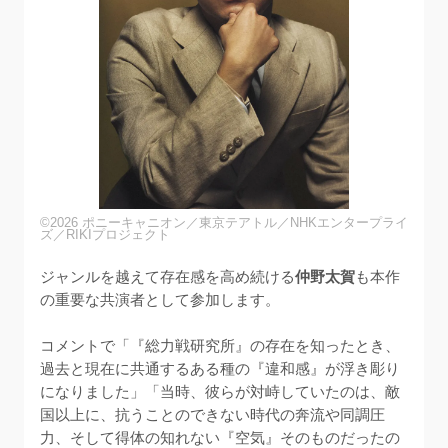
©2026 ポニーキャニオン／東京テアトル／NHKエンタープライ
ズ／RIKIプロジェクト
ジャンルを越えて存在感を高め続ける
仲野太賀
も本作
の重要な共演者として参加します。

コメントで「『総力戦研究所』の存在を知ったとき、
過去と現在に共通するある種の『違和感』が浮き彫り
になりました」「当時、彼らが対峙していたのは、敵
国以上に、抗うことのできない時代の奔流や同調圧
力、そして得体の知れない『空気』そのものだったの