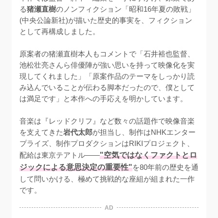
る
猪瀬直樹
のノンフィクション「昭和16年夏の敗戦」
(中央公論新社)が描いた歴史的事実を、フィクション
として再構成しました。

原案者の猪瀬直樹本人もコメントで「石井裕也監督、
池松壮亮さんら俳優陣が強い思いを持って映像化を実
現してくれました」「原案作品のテーマをしっかり読
み込んでいることが伝わる脚本だったので、僕として
は満足です」と本作への手応えを明かしています。

音楽は『レッドクリフ』など数々の話題作で映像音楽
を支えてきた
岩代太郎
が担当し、制作はNHKエンター
プライズ、制作プロダクションはRIKIプロジェクト、
配給は東京テアトル——
"空気ではなくファクトとロ
ジックによる意思決定の重要性"
を80年前の歴史を通
して問いかける、極めて挑戦的な座組が組まれた一作
です。
AD