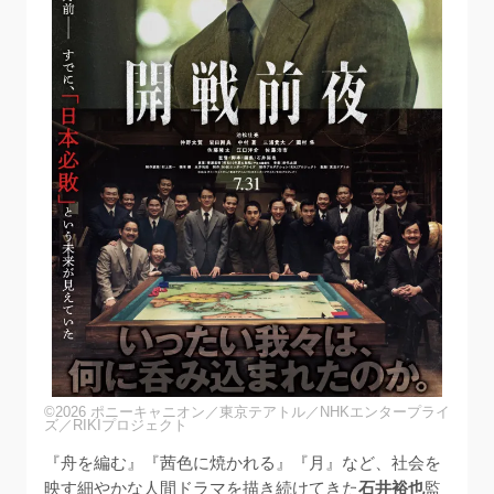
©2026 ポニーキャニオン／東京テアトル／NHKエンタープライ
ズ／RIKIプロジェクト
『舟を編む』『茜色に焼かれる』『月』など、社会を
映す細やかな人間ドラマを描き続けてきた
石井裕也
監