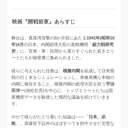
映画『開戦前夜』あらすじ
舞台は、真珠湾攻撃の8か月前にあたる
1941年(昭和16
年)4月
の日本。内閣総理大臣の直轄機関「
総力戦研究
所
」に、官僚・軍・民間から選りすぐられた若きエリ
ートたちが秘密裏に集められました。

彼らに与えられた任務は、
模擬内閣
を結成して日米開
戦の行く末をシミュレーションし、東條英機ら本物の
内閣に報告すること。模擬内閣の総理大臣を担う
宇治
田洋一
(池松壮亮)を中心に、トップエリートたちは国
家機密データを駆使した熾烈な議論を続けていきま
す。

やがて彼らがたどり着いた結論は——「
日本、必
敗
」。原爆投下以外のほぼすべてを的中させた完璧な