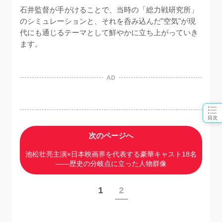
石井監督が手がけることで、当時の「総力戦研究所」
のシミュレーションと、それを呑み込んだ"空気"が現
代にも通じるテーマとして鮮やかに立ち上がっていき
ます。
AD
目次
次のページへ
池松壮亮主演×日本映画界を代表する豪華キャスト18名
——歴史の分岐点に立った人物群像
1
2