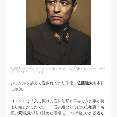
©2026 ポニーキャニオン／東京テアトル／NHKエンタープライ
ズ／RIKIプロジェクト
ジャンルを越えて愛されてきた俳優・
佐藤隆太
も本作
に参加。

コメントで「久し振りに石井監督と再会できた事が何
より嬉しかったです」「石井組ならではの心地良くも
鋭い緊張感が張り詰めた現場に、その場にいた役者た