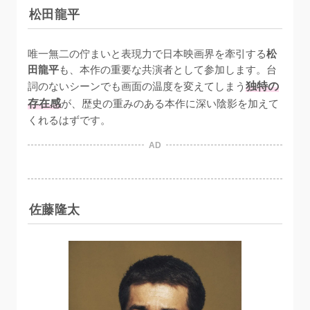
松田龍平
唯一無二の佇まいと表現力で日本映画界を牽引する
松
田龍平
も、本作の重要な共演者として参加します。台
詞のないシーンでも画面の温度を変えてしまう
独特の
存在感
が、歴史の重みのある本作に深い陰影を加えて
くれるはずです。
AD
佐藤隆太