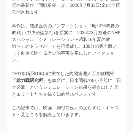
督の最新作『開戦前夜』が、2026年7月31日(金)に全国
公開されます。

本作は、猪瀬直樹のノンフィクション「昭和16年夏の
敗戦」(中央公論新社)を原案に、2025年8月放送のNHK
スペシャル「シミュレーション〜昭和16年夏の敗
戦〜」のドラマパートを再構成し、138分の完全版と
して劇場公開する歴史的事実を基にしたフィクショ
ン。

1941年(昭和16年)に実在した内閣総理大臣直轄機関
「総力戦研究所」
を舞台に、日米開戦の8か月前に「日
本必敗」というシミュレーション結果を導き出した若
きエリートたちを描く知的サスペンスです。

この記事では、映画『開戦前夜』のあらすじ・キャス
ト・見どころを解説していきます。