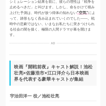
シミュレーション結果を前に、彼らの理性は「戦争を
止めるべきだ」と叫びます。しかし、命をかけて積み
上げた予測は、時代が放つ得体の知れない
"空気"
によ
って、跡形もなく呑み込まれていくのでした——。戦
時中の悲劇ではない、いまなお私たちに突きつけられ
る社会の闇を描く、極限の人間ドラマが幕を開けま
す。
AD
映画『開戦前夜』キャスト解説！池松
壮亮×佐藤浩市×江口洋介ら日本映画
界を代表する豪華キャストが集結
宇治田洋一 役／池松壮亮