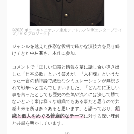
©2026 ポニーキャニオン／東京テアトル／NHKエンタープライ
ズ／RIKIプロジェクト
ジャンルを越えた多彩な役柄で確かな演技力を見せ続
けてきた
中村蒼
も、本作に参加。

コメントで「正しい知識と情報を基に話し合い導き出
した『日本必敗』という答えが、『大和魂』というた
った一言の精神論で緻密なシミュレーションが無視さ
れて戦争へと進んでしまいました」「どんなに正しい
事を言ったとしても歴史の空気や流れには決して勝て
ないという事は様々な組織でもある事だと思うので共
感出来る所は多々あると思います」と語っており、
組
織と個人をめぐる普遍的なテーマ
に対する深い理解
と共感を明かしています。