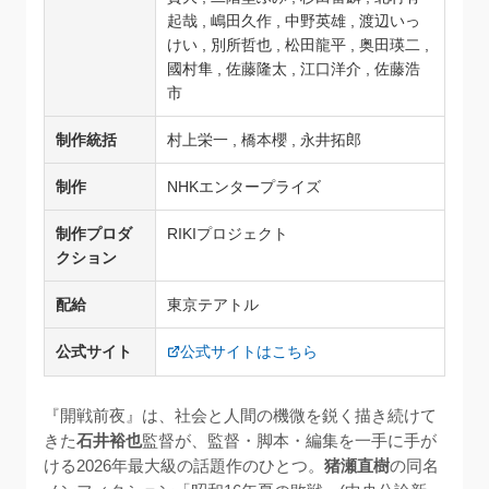
起哉 , 嶋田久作 , 中野英雄 , 渡辺いっ
けい , 別所哲也 , 松田龍平 , 奥田瑛二 ,
國村隼 , 佐藤隆太 , 江口洋介 , 佐藤浩
市
制作統括
村上栄一 , 橋本櫻 , 永井拓郎
制作
NHKエンタープライズ
制作プロダ
RIKIプロジェクト
クション
配給
東京テアトル
公式サイト
公式サイトはこちら
『開戦前夜』は、社会と人間の機微を鋭く描き続けて
きた
石井裕也
監督が、監督・脚本・編集を一手に手が
ける2026年最大級の話題作のひとつ。
猪瀬直樹
の同名