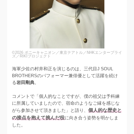
©2026 ポニーキャニオン／東京テアトル／NHKエンタープライ
ズ／RIKIプロジェクト
海軍少佐の村井和正を演じるのは、三代目J SOUL 
BROTHERSのパフォーマー兼俳優として活躍を続け
る
岩田剛典
。

コメントで「個人的なことですが、僕の祖父は予科練
に所属していましたので、宿命のようなご縁を感じな
がら参加させて頂きました」と語り、
個人的な歴史と
の接点を抱えて挑んだ役
に向き合う姿勢を明かしま
した。
