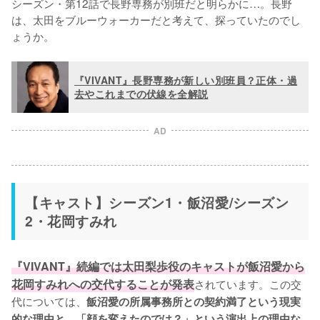
シーズン・第12話で長野専務が別班だと明らかに…。長野
は、太田をブルーウォーカーだと考えて、探っていたのでし
ょうか。
『VIVANT』長野専務が新しい別班員？正体・過
去やこれまでの伏線を全解説
AD
【キャスト】シーズン1・飯沼愛/シーズン
2・花岡すみれ
『VIVANT』続編では太田梨歩役のキャストが飯沼愛から
花岡すみれへの交代することが発表
されています。この交
代については、
飯沼愛の所属事務所との契約満了という現実
的な理由と、「顔を変えたのでは？」という演出上の理由な