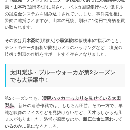
(迫田孝也)に脅され、バルカ国際銀行への1億ドル
員・山本巧
の誤送金システムを組み込まされていました。事件発覚後に
警察に逮捕されますが、山本の死後、別班に1億円で身柄を買
い取られます。

その後は
(堺雅人)や
(松坂桃李)の指示のもと、
乃木憂助
黒須駿
テントのデータ解析や防犯カメラのハッキングなど、凄腕の
技術で別班の作戦をサポートする存在となりました。
太田梨歩・ブルーウォーカが第2シーズン
でも大活躍中！
第2シーズンでも、
凄腕ハッカーっぷりを見せている太田
梨歩
。新庄の追跡作戦では、もちろん圧勝。その一方で、単
純な映像のノイズなどを見抜けないなど、天才らしからぬ凡
ミスがありました。過労が原因なのか、
新庄亡命に関わって
気になるところ。

いるのか…