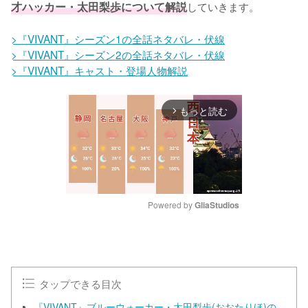
才ハッカー・太田梨歩について解説
していきます。

>『VIVANT』シーズン1の全話ネタバレ・伏線
>『VIVANT』シーズン2の全話ネタバレ・伏線
>『VIVANT』キャスト・登場人物解説
もっと読む
arrow_forward_ios
Powered by 
GliaStudios
M
u
t
e
タップできる目次
『VIVANT』ブルーウォーカー・太田梨歩(おおたりほ)の