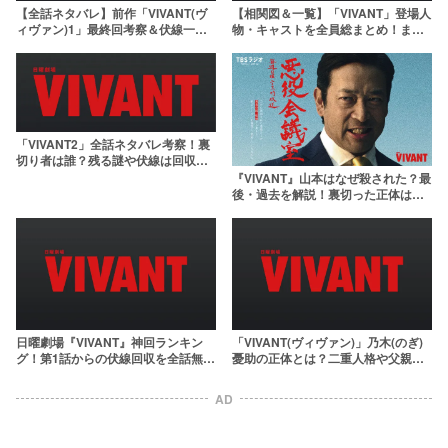
【全話ネタバレ】前作「VIVANT(ヴ
【相関図＆一覧】「VIVANT」登場人
ィヴァン)1」最終回考察＆伏線一
物・キャストを全員総まとめ！まさ
覧！結末・ラストの意味とは
かのゲスト出演者や新キャラを解説
「VIVANT2」全話ネタバレ考察！裏
切り者は誰？残る謎や伏線は回収さ
れるのか【ヴィヴァン・第2シーズ
『VIVANT』山本はなぜ殺された？最
ン】
後・過去を解説！裏切った正体は…
【迫田孝也】
日曜劇場『VIVANT』神回ランキン
「VIVANT(ヴィヴァン)」乃木(のぎ)
グ！第1話からの伏線回収を全話無料
憂助の正体とは？二重人格や父親に
で見る方法
関する過去を解説
AD