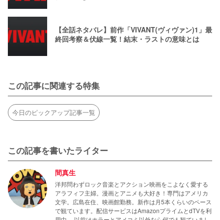
【全話ネタバレ】前作「VIVANT(ヴィヴァン)1」最
終回考察＆伏線一覧！結末・ラストの意味とは
この記事に関連する特集
今日のピックアップ記事一覧
この記事を書いたライター
間真生
洋邦問わずロック音楽とアクション映画をこよなく愛する
アラフィフ主婦。漫画とアニメも大好き！専門はアメリカ
文学。広島在住、映画館勤務。新作は月5本くらいのペース
で観ています。配信サービスはAmazonプライムとdTVを利
用中。 以前はホラーとアメコミ以外なら何でも観ていまし