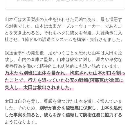
山本巧は太田梨歩の人生を狂わせた元凶であり、最も憎悪す
る対象でした。山本は太田が「ブルーウォーカー」であるこ
とを突き止めると、それをネタに彼女を脅迫。丸菱商事に入
社させ、1億ドルの誤送金システムを構築・実行させました。

誤送金事件の発覚後、足がつくことを恐れた山本は太田を拉
致し、市内の倉庫に監禁。山本は彼女に対し、暴力や卑劣な
凌辱行為を働いて精神的にも肉体的にも追い詰めています。
乃木たち別班に正体を暴かれ、拘束された山本が口を割っ
たことで、行方を追っていた公安の野崎(阿部寛)が倉庫に
突入し、太田は救出されました。
太田は自分を脅し、尊厳を傷つけた山本を激しく恨んでいま
した。そのため、
別班が自分を秘密裏に保釈し、山本を処刑
した事実を知ると、彼らを深く信頼して防衛任務に協力する
なります。
ように