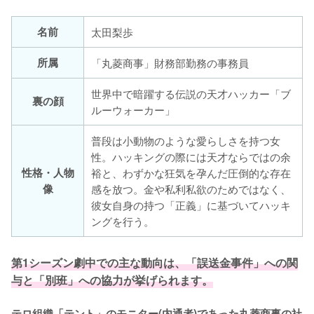
名前
太田梨歩
所属
「丸菱商事」財務部勤務の事務員
世界中で暗躍する伝説の天才ハッカー「ブ
裏の顔
ルーウォーカー」
普段は小動物のような愛らしさを持つ女
性。ハッキングの際には天才ならではの余
性格・人物
裕と、わずかな狂気を孕んだ圧倒的な存在
像
感を放つ。金や私利私欲のためではなく、
彼女自身の持つ「正義」に基づいてハッキ
ングを行う。
第1シーズン劇中での主な動向は、「誤送金事件」への関
与と「別班」への協力が挙げられます。
テロ組織「テント」のモニター(内通者)であった丸菱商事の社