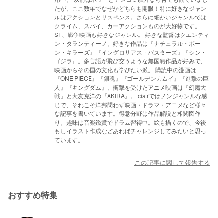
たが、ここ数年でなぜかどちらも開眼！特に好きなジャン
ルはアクションとサスペンス。さらに細かいジャンルでは
クライム、スパイ、カーアクションものが大好物です。
SF、戦争映画も好きなジャンル。 好きな監督はクエンティ
ン・タランティーノ。好きな作品は『ナチュラル・ボー
ン・キラーズ』『イングロリアス・バスターズ』『シン・
ゴジラ』。多言語が飛び交うような無国籍作品が好みで、
映画からその国の文化も学びたい派。 購読中の漫画は
『ONE PIECE』『銀魂』『ゴールデンカムイ』『進撃の巨
人』『キングダム』、衝撃を受けたアニメ映画は『幻魔大
戦』と大友克洋の『AKIRA』。 ciatrではノンジャンルな感
じで、それこそ洋邦問わず映画・ドラマ・アニメなど様々
な記事を書いています。得意分野は作品解説と相関図作
り。趣味は音楽鑑賞でドラム習得中。絵も描くので、今後
もしイラスト作成などあればチャレンジしてみたいと思っ
ています。
この記事に関して報告する
おすすめ特集