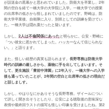
が誤送金の黒幕かと思われていました。防衛大を卒業し、2年
間の空白を経て一橋大学の大学院に入学。一橋大学での授業
の出席率の低さから怪しまれていましたのです。野崎は、防
衛大学卒業後、自衛隊に入り、別班としての訓練を受けてい
た。一橋大学は隠れ蓑だったと疑います。

しかし、
2人は不倫関係にあった
と明らかに。公安・野崎に
「つい彼女に惹かれてしまった。ハッカーなんて信じられな
い。」と語ります。

また、怪しい経歴の真実も語られます。
長野専務は防衛大学
時代の訓練の厳しさから、薬物に手を出してしまいます。そ
して、更生施設「豊前中津園」に2年入り、一橋大学への入学
後も通っていたことが、2年間の空白と出席率の低さの理由だ
と話しましす。
しかし、やはりなにかありそうな長野専務。ザイールについ
て詳しく聞き出そうとしたり、公安による聴取後の意味深な
表情や最終回ラストの描写も怪しい印象を受けましたね。第2