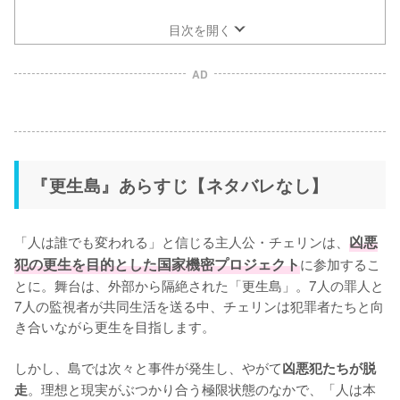
目次を開く
AD
『更生島』あらすじ【ネタバレなし】
「人は誰でも変われる」と信じる主人公・チェリンは、
凶悪
犯の更生を目的とした国家機密プロジェクト
に参加するこ
とに。舞台は、外部から隔絶された「更生島」。7人の罪人と
7人の監視者が共同生活を送る中、チェリンは犯罪者たちと向
き合いながら更生を目指します。

しかし、島では次々と事件が発生し、やがて
凶悪犯たちが脱
。理想と現実がぶつかり合う極限状態のなかで、「人は本
走