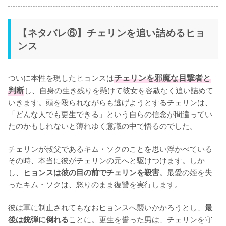
【ネタバレ⑥】チェリンを追い詰めるヒョ
ンス
ついに本性を現したヒョンスは
チェリンを邪魔な目撃者と
判断
し、自身の生き残りを懸けて彼女を容赦なく追い詰めて
いきます。頭を殴られながらも逃げようとするチェリンは、
「どんな人でも更生できる」という自らの信念が間違ってい
たのかもしれないと薄れゆく意識の中で悟るのでした。

チェリンが叔父であるキム・ソクのことを思い浮かべている
その時、本当に彼がチェリンの元へと駆けつけます。しか
し、
。最愛の姪を失
ヒョンスは彼の目の前でチェリンを殺害
ったキム・ソクは、怒りのまま復讐を実行します。

彼は軍に制止されてもなおヒョンスへ襲いかかろうとし、
最
ことに。更生を誓った男は、チェリンを守
後は銃弾に倒れる