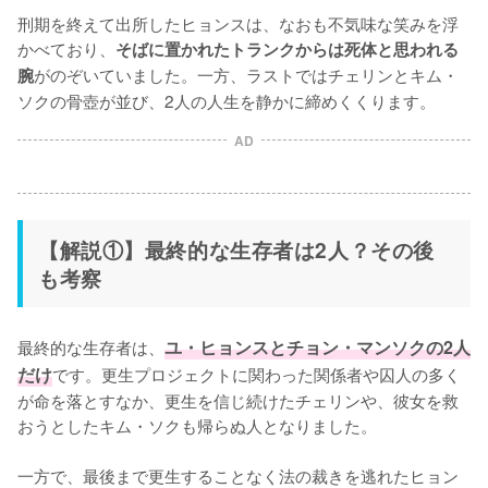
刑期を終えて出所したヒョンスは、なおも不気味な笑みを浮
かべており、
そばに置かれたトランクからは死体と思われる
がのぞいていました。一方、ラストではチェリンとキム・
腕
ソクの骨壺が並び、2人の人生を静かに締めくくります。
AD
【解説①】最終的な生存者は2人？その後
も考察
最終的な生存者は、
ユ・ヒョンスとチョン・マンソクの2人
だけ
です。更生プロジェクトに関わった関係者や囚人の多く
が命を落とすなか、更生を信じ続けたチェリンや、彼女を救
おうとしたキム・ソクも帰らぬ人となりました。

一方で、最後まで更生することなく法の裁きを逃れたヒョン