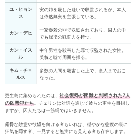
ユ・ヒョン
実の姉を殺した疑いで収監されるが、本人
ス
は依然無実を主張している。
一家惨殺の罪で収監されており、囚人の中
カン・デヒ
でも屈指の戦闘力を持つ。
カン・イス
中年男性を殺害した罪で収監された女性。
ル
美貌と嘘で周囲を操る。
キム・チョ
多数の人間を殺害した上で、食人までおこ
ルス
なった。
更生島に集められたのは、
社会復帰が困難と判断された7人
の凶悪犯たち
。チェリンは対話を通じて彼らの更生を目指し
ますが、囚人たちは一筋縄ではいきません。

露骨な敵意や欲望を向ける者もいれば、穏やかな態度の裏に
狂気を隠す者、一見すると無実にも見える者も存在します。