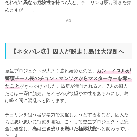
を持つ7人と、チェリンは駆け引きを始
それぞれ異なる危険性
めますが……。
AD
【ネタバレ③】囚人が脱走し島は大混乱へ
更生プロジェクトが大きく崩れ始めたのは、
カン・イスルが
警護チーム長のチョン・マンソクからマスターキーを奪っ
たこと
がきっかけでした。監房が開放されると、7人の囚人
たちは一斉に脱走。それぞれが欲望や本性をあらわにし、島
は瞬く間に混乱へと陥ります。

チェリンを狙う者や暴力で支配しようとする者など、囚人た
ちは思い思いに行動を開始。こうして更生プロジェクトは完
全に破綻し、
へと変わってい
島は生き残りを懸けた極限状態
きます。