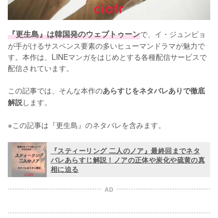
『更生島』は韓国発のウェブトゥーン
で、イ・ジュンピョ
が手がけるサスペンス要素の多いヒューマンドラマが魅力で
す。本作は、LINEマンガをはじめとする各種配信サービスで
配信されています。

この記事では、そんな本作の
あらすじをネタバレありで徹底
します。

解説
※この記事は『更生島』のネタバレを含みます。
『スティーリング 二人のノア』最終回までネタ
バレあらすじ解説！ノアの正体や炭化や硫黄の真
相に迫る
AD