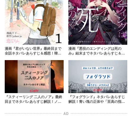
漫画『君がいない世界』最終回まで
漫画『悪役のエンディングは死の
全話ネタバレあらすじ＆感想！韓国
み』結末までネタバレあらすじ＆感
発の時空を跨ぐ青春SFファンタジー
想！韓国の人気小説が原作
『スティーリング 二人のノア』最終
『フォグランド』ネタバレあらすじ
回までネタバレあらすじ解説！ノア
解説！青い塊の正体や「至高の指導
の正体や炭化や硫黄の真相に迫る
者」となる条件を徹底考察
AD