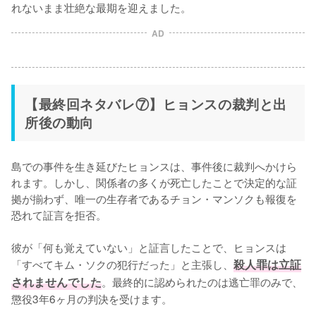
れないまま壮絶な最期を迎えました。
AD
【最終回ネタバレ⑦】ヒョンスの裁判と出
所後の動向
島での事件を生き延びたヒョンスは、事件後に裁判へかけら
れます。しかし、関係者の多くが死亡したことで決定的な証
拠が揃わず、唯一の生存者であるチョン・マンソクも報復を
恐れて証言を拒否。

彼が「何も覚えていない」と証言したことで、ヒョンスは
「すべてキム・ソクの犯行だった」と主張し、
殺人罪は立証
されませんでした
。最終的に認められたのは逃亡罪のみで、
懲役3年6ヶ月の判決を受けます。
