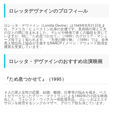
ロレッタデヴァインのプロフィ—ル
ロレッタ・デヴァイン（Loretta Devine）は1949年8月21日生ま
れ、アメリカ・ヒューストン出身の女優です。美容師の母と工夫
の父との間に生まれました。 テレビや映画で多くの脇役を演じて
いますが、特に『ため息つかせて』（1995）のグロリア・マシュ
ーズ役でよく知られます。 『天使の贈り物』（1996）では、全米
黒人地位向上協会が主催するNAACPイメージ・アウォード助演女
優賞を受賞しています。
ロレッタ・デヴァインのおすすめ出演映画
『ため息つかせて』（1995）
４人の黒人女性の恋愛、結婚、離婚、仕事等の悩みを描き、ベス
トセラーとなったテリー・マクミランによる1992年の小説を映画
化した、フォレスト・ウィテカー初監督作品。 ロレッタはエステ
サロンを経営するシングルマザー、グロリア役を演じています。