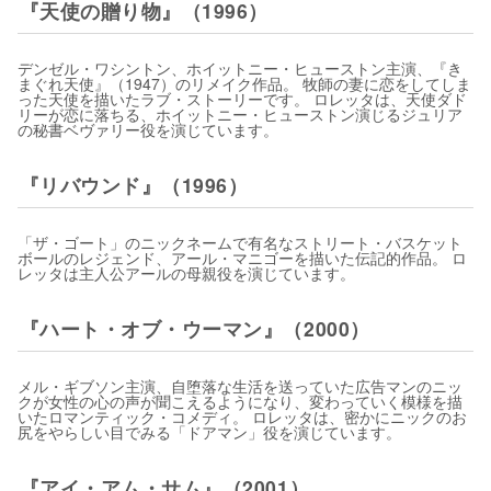
『天使の贈り物』（1996）
デンゼル・ワシントン、ホイットニー・ヒューストン主演、『き
まぐれ天使』（1947）のリメイク作品。 牧師の妻に恋をしてしま
った天使を描いたラブ・ストーリーです。 ロレッタは、天使ダド
リーが恋に落ちる、ホイットニー・ヒューストン演じるジュリア
の秘書ベヴァリー役を演じています。
『リバウンド』（1996）
「ザ・ゴート」のニックネームで有名なストリート・バスケット
ボールのレジェンド、アール・マニゴーを描いた伝記的作品。 ロ
レッタは主人公アールの母親役を演じています。
『ハート・オブ・ウーマン』（2000）
メル・ギブソン主演、自堕落な生活を送っていた広告マンのニッ
クが女性の心の声が聞こえるようになり、変わっていく模様を描
いたロマンティック・コメディ。 ロレッタは、密かにニックのお
尻をやらしい目でみる「ドアマン」役を演じています。
『アイ・アム・サム』（2001）