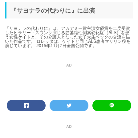
『サヨナラの代わりに』に出演
『サヨナラの代わりに』は、アカデミー賞主演女優賞を二度受賞
したヒラリー・スワンク演じる筋萎縮性側索硬化症（ALS）を患
う女性ケイトと、その介護人となった女子大生ベックの交流を描
いた作品です。 ロレッタは、ケイトと同じALS患者マリリン役を
演じています。 2015年11月7日全国公開です。
AD
AD