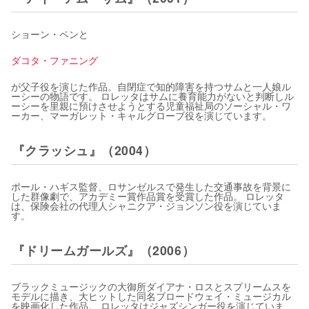
ショーン・ペンと
ダコタ・ファニング
が父子役を演じた作品。自閉症で知的障害を持つサムと一人娘ル
ーシーの物語です。 ロレッタはサムに養育能力がないと判断しル
ーシーを里親に預けさせようとする児童福祉局のソーシャル・ワ
ーカー、マーガレット・キャルグローブ役を演じています。
『クラッシュ』（2004）
ポール・ハギス監督、ロサンゼルスで発生した交通事故を背景に
した群像劇で、アカデミー賞作品賞を受賞した作品。 ロレッタ
は、保険会社の代理人シャニクア・ジョンソン役を演じていま
す。
『ドリームガールズ』（2006）
ブラックミュージックの大御所ダイアナ・ロスとスプリームスを
モデルに描き、大ヒットした同名ブロードウェイ・ミュージカル
を映画化した作品。 ロレッタはジャズシンガー役を演じていま