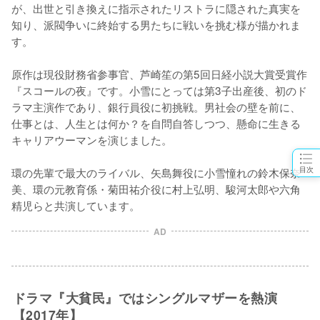
が、出世と引き換えに指示されたリストラに隠された真実を
知り、派閥争いに終始する男たちに戦いを挑む様が描かれま
す。

原作は現役財務省参事官、芦崎笙の第5回日経小説大賞受賞作
『スコールの夜』です。小雪にとっては第3子出産後、初のド
ラマ主演作であり、銀行員役に初挑戦。男社会の壁を前に、
仕事とは、人生とは何か？を自問自答しつつ、懸命に生きる
キャリアウーマンを演じました。

目次
環の先輩で最大のライバル、矢島舞役に小雪憧れの鈴木保奈
美、環の元教育係・菊田祐介役に村上弘明、駿河太郎や六角
精児らと共演しています。
AD
ドラマ『大貧民』ではシングルマザーを熱演
【2017年】