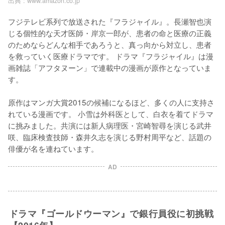
出典 :
www.amazon.co.jp
フジテレビ系列で放送された『フラジャイル』。長瀬智也演
じる個性的な天才医師・岸京一郎が、患者の命と医療の正義
のためならどんな相手であろうと、真っ向から対立し、患者
を救っていく医療ドラマです。 ドラマ『フラジャイル』は漫
画雑誌「アフタヌーン」で連載中の漫画が原作となっていま
す。

原作はマンガ大賞2015の候補になるほど、多くの人に支持さ
れている漫画です。 小雪は外科医として、白衣を着てドラマ
に挑みました。共演には新人病理医・宮崎智尋を演じる武井
咲、臨床検査技師・森井久志を演じる野村周平など、話題の
俳優が名を連ねています。
AD
ドラマ『ゴールドウーマン』で銀行員役に初挑戦