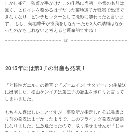
しかし崔洋一監督が手がけたこの作品に当初、小雪の名前は
無く、ヒロインを務めるはずだった菊地凛子が怪我で出演で
きなくなり、ピンチヒッターとして撮影に加わったと言いま
す。 もし、菊地凛子が怪我をしなかったら2人の結婚はなか
ったのかもしれないと考えると運命的ですね！
AD
2015年には第3子の出産も発表！
『ど根性ガエル』の番宣で『ズームイン!!サタデー』の生放送
に出演した、松山ケンイチは第三子の誕生をポロリと言って
しまいました。

もちろん喜ばしいことですが、事務所が指定した公式発表よ
り前の発表はまずかったようで、このフライング発表が話題
になりました。生放送だったので、取り消せませんが「じゃ