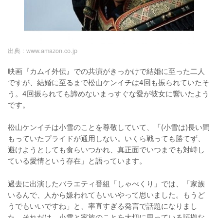
出典 :
www.amazon.co.jp
映画『カムイ外伝』での共演がきっかけで結婚に至った二人
ですが、結婚に至るまで松山ケンイチは4回も振られていたそ
う。4回振られても諦めないまっすぐな愛が彼女に響いたよう
です。

松山ケンイチは小雪のことを尊敬していて、「(小雪は)長い間
もっていたプライドが通用しない。いくら戦っても勝てず、
避けようとしても食らいつかれ、真正面でいつまでも対峙し
ている愛情という存在」と語っています。
過去に出演したバラエティ番組「しゃべくり」では、「家族
いるんで、人から嫌われてもいいやって思いました。もうど
うでもいいですね」と、率直すぎる発言で話題になりまし
た。それだけ、小雪と家族のことを大切に思っている証拠な