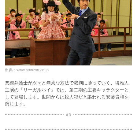
出典 :
www.amazon.co.jp
悪徳弁護士が次々と無茶な方法で裁判に勝っていく、堺雅人
主演の『リーガルハイ』では、第二期の主要キャラクターと
して登場します。世間からは殺人犯だと謳われる安藤貴和を
演じます。
AD