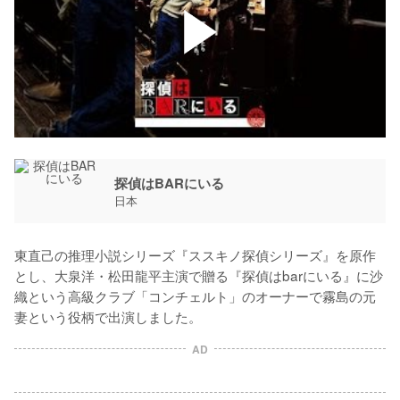
探偵はBARにいる
日本
東直己の推理小説シリーズ『ススキノ探偵シリーズ』を原作
とし、大泉洋・松田龍平主演で贈る『探偵はbarにいる』に沙
織という高級クラブ「コンチェルト」のオーナーで霧島の元
妻という役柄で出演しました。
AD