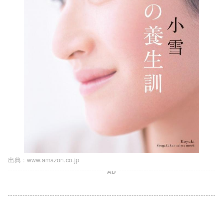
出典 :
www.amazon.co.jp
AD