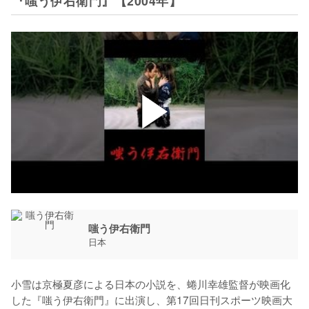
『嗤う伊右衛門』【2004年】
嗤う伊右衛門
日本
小雪は京極夏彦による日本の小説を、蜷川幸雄監督が映画化
した『嗤う伊右衛門』に出演し、第17回日刊スポーツ映画大