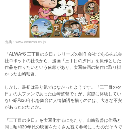
出典 :
www.amazon.co.jp
「ALWAYS 三丁目の夕日」シリーズの制作会社である株式会
社ロボットの社長から、漫画『三丁目の夕日』を原作とした
作品を作りたいという依頼があり、実写映画の制作に取り掛
かった山崎監督。

しかし、最初は乗り気ではなかったようです。『三丁目の夕
日』の大ファンであった山崎監督ですが、実際に体験してい
ない昭和30年代を舞台に人情物語を描くのには、大きな不安
があったのだとか。

『三丁目の夕日』を実写化するにあたり、山崎監督は作品と
同じ昭和30年代の映画をたくさん観て参考にしたのだそうで