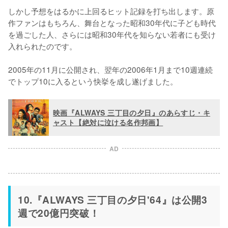
しかし予想をはるかに上回るヒット記録を打ち出します。原
作ファンはもちろん、舞台となった昭和30年代に子ども時代
を過ごした人、さらには昭和30年代を知らない若者にも受け
入れられたのです。

2005年の11月に公開され、翌年の2006年1月まで10週連続
でトップ10に入るという快挙を成し遂げました。
映画『ALWAYS 三丁目の夕日』のあらすじ・キ
ャスト【絶対に泣ける名作邦画】
AD
10.『ALWAYS 三丁目の夕日'64』は公開3
週で20億円突破！