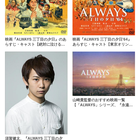
映画『ALWAYS 三丁目の夕日'64』
映画『ALWAYS 三丁目の夕日』のあ
あらすじ・キャスト【東京オリンピ
らすじ・キャスト【絶対に泣ける名
ックに沸く東京を描く】
作邦画】
山崎貴監督のおすすめ映画一覧
【「ALWAYS」シリーズ、『永遠の
0』など名作多数！】
須賀健太、『ALWAYS 三丁目の夕