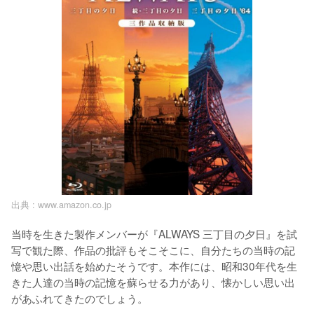
出典 :
www.amazon.co.jp
当時を生きた製作メンバーが『ALWAYS 三丁目の夕日』を試
写で観た際、作品の批評もそこそこに、自分たちの当時の記
憶や思い出話を始めたそうです。本作には、昭和30年代を生
きた人達の当時の記憶を蘇らせる力があり、懐かしい思い出
があふれてきたのでしょう。
