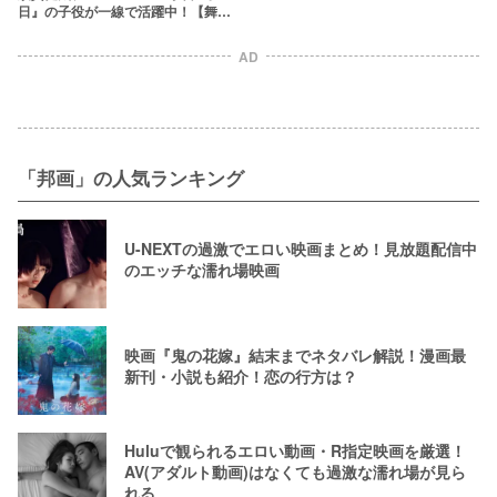
日』の子役が一線で活躍中！【舞台
「ハイキュー!!」主演】
AD
「邦画」の人気ランキング
U-NEXTの過激でエロい映画まとめ！見放題配信中
のエッチな濡れ場映画
映画『鬼の花嫁』結末までネタバレ解説！漫画最
新刊・小説も紹介！恋の行方は？
Huluで観られるエロい動画・R指定映画を厳選！
AV(アダルト動画)はなくても過激な濡れ場が見ら
れる