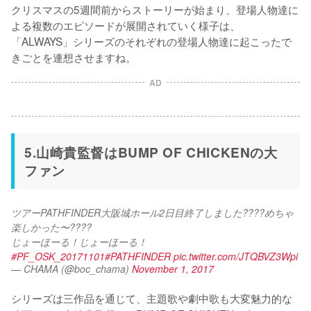
クリスマスの5週間前からストーリーが始まり、登場人物達に
よる複数のエピソードが展開されていく様子は、
「ALWAYS」シリーズのそれぞれの登場人物達に起こったで
きごとを連想させますね。
AD
5.山崎貴監督はBUMP OF CHICKENの大
ファン
ツアーPATHFINDER大阪城ホール2日目終了しました????めちゃ
楽しかった〜????
じょーほーる！じょーほーる！
#PF_OSK_20171101
#PATHFINDER
pic.twitter.com/JTQBVZ3Wpi
— CHAMA (@boc_chama)
November 1, 2017
シリーズは三作品を通じて、主題歌や劇中歌も大変魅力的な