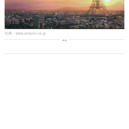
出典 :
www.amazon.co.jp
AD