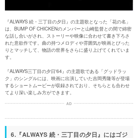
『ALWAYS 続・三丁目の夕日』の主題歌となった「花の名」
は、BUMP OF CHICKENのメンバーと山崎監督との間で綿密
な話し合いがされ、ストーリーや映像に合わせて書き下ろさ
れた意欲作です。曲の持つメロディや雰囲気が映画とぴった
りとマッチして、物語の世界をさらに盛り上げてくれていま
す。 

『ALWAYS三丁目の夕日'64』の主題歌である「グッドラッ
ク」のシングルには、映画に出演していた吉岡秀隆等が登場
するショートムービーが収録されており、そちらとも合わせ
てより深い楽しみ方ができます。
AD
6.『ALWAYS 続・三丁目の夕日』にはゴジ