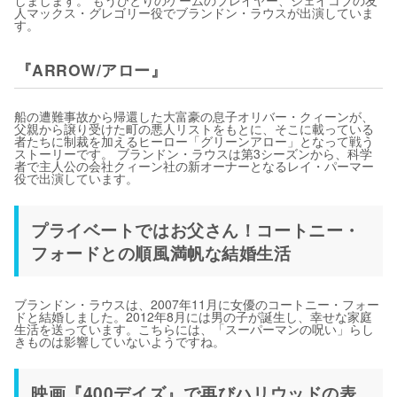
しまします。 もうひとりのゲームのプレイヤー、ジェイコブの友
人マックス・グレゴリー役でブランドン・ラウスが出演していま
す。
『ARROW/アロー』
船の遭難事故から帰還した大富豪の息子オリバー・クィーンが、
父親から譲り受けた町の悪人リストをもとに、そこに載っている
者たちに制裁を加えるヒーロー「グリーンアロー」となって戦う
ストーリーです。 ブランドン・ラウスは第3シーズンから、科学
者で主人公の会社クィーン社の新オーナーとなるレイ・パーマー
役で出演しています。
プライベートではお父さん！コートニー・
フォードとの順風満帆な結婚生活
ブランドン・ラウスは、2007年11月に女優のコートニー・フォー
ドと結婚しました。2012年8月には男の子が誕生し、幸せな家庭
生活を送っています。こちらには、「スーパーマンの呪い」らし
きものは影響していないようですね。
映画『400デイズ』で再びハリウッドの表