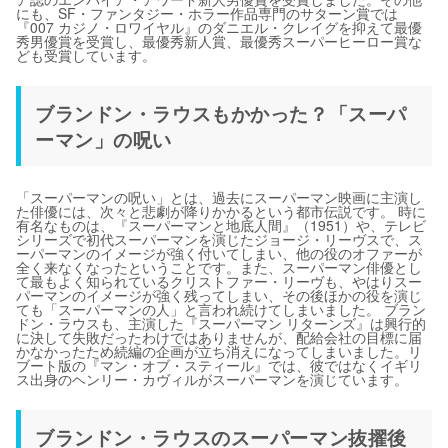
にも、SF・ファンタジー・ホラー作品専門のサターン賞では
『007 カジノ・ロワイヤル』のダニエル・クレイグを抑えて最優
秀男優賞を受賞し、最優秀新人賞、最優秀スーパーヒーロー賞な
ども受賞しています。
ブランドン・ラウスもかかった？「スーパ
ーマン」の呪い
「スーパーマンの呪い」とは、過去にスーパーマン映画に主演し
た俳優には、次々と悲劇が降りかかるという都市伝説です。 時に
有名なものは、『スーパーマンと地底人間』（1951）や、テレビ
シリーズで初代スーパーマンを演じたジョージ・リーヴスで、ス
ーパーマンのイメージが強く付いてしまい、他の役のオファーが
全く来なくなったということです。また、スーパーマン俳優とし
て最もよく知られているクリストファー・リーヴも、やはりスー
パーマンのイメージが強く残ってしまい、その後ほかの役を演じ
ても「スーパーマンの人」と言われ続けてしまいました。 ブラン
ドン・ラウスも、主演した『スーパーマン リターンズ』は興行的
に決して失敗だったわけではありませんが、配給会社の目標に届
かなかったため続編の企画が立ち消えになってしまいました。リ
ブート版の『マン・オブ・スティール』では、彼ではなくイギリ
ス出身のヘンリー・カヴィルがスーパーマンを演じています。
ブランドン・ラウスのスーパーマン抜擢後