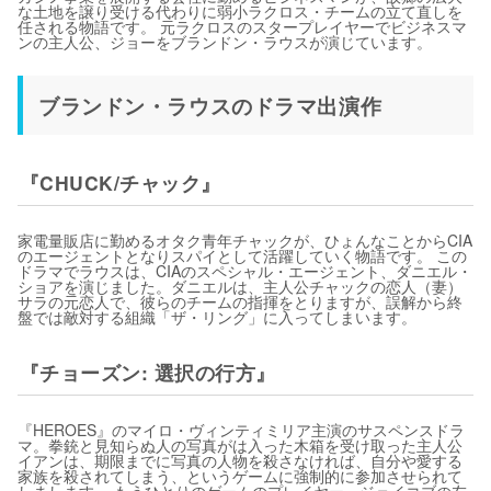
な土地を譲り受ける代わりに弱小ラクロス・チームの立て直しを
任される物語です。 元ラクロスのスタープレイヤーでビジネスマ
ンの主人公、ジョーをブランドン・ラウスが演じています。
ブランドン・ラウスのドラマ出演作
『CHUCK/チャック』
家電量販店に勤めるオタク青年チャックが、ひょんなことからCIA
のエージェントとなりスパイとして活躍していく物語です。 この
ドラマでラウスは、CIAのスペシャル・エージェント、ダニエル・
ショアを演じました。ダニエルは、主人公チャックの恋人（妻）
サラの元恋人で、彼らのチームの指揮をとりますが、誤解から終
盤では敵対する組織「ザ・リング」に入ってしまいます。
『チョーズン: 選択の行方』
『HEROES』のマイロ・ヴィンティミリア主演のサスペンスドラ
マ。拳銃と見知らぬ人の写真がは入った木箱を受け取った主人公
イアンは、期限までに写真の人物を殺さなければ、自分や愛する
家族を殺されてしまう、というゲームに強制的に参加させられて