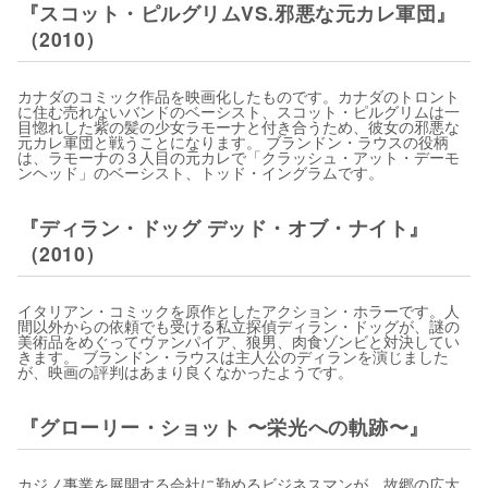
『スコット・ピルグリムVS.邪悪な元カレ軍団』
（2010）
カナダのコミック作品を映画化したものです。カナダのトロント
に住む売れないバンドのベーシスト、スコット・ピルグリムは一
目惚れした紫の髪の少女ラモーナと付き合うため、彼女の邪悪な
元カレ軍団と戦うことになります。 ブランドン・ラウスの役柄
は、ラモーナの３人目の元カレで「クラッシュ・アット・デーモ
ンヘッド」のベーシスト、トッド・イングラムです。
『ディラン・ドッグ デッド・オブ・ナイト』
（2010）
イタリアン・コミックを原作としたアクション・ホラーです。人
間以外からの依頼でも受ける私立探偵ディラン・ドッグが、謎の
美術品をめぐってヴァンパイア、狼男、肉食ゾンビと対決してい
きます。 ブランドン・ラウスは主人公のディランを演じました
が、映画の評判はあまり良くなかったようです。
『グローリー・ショット 〜栄光への軌跡〜』
カジノ事業を展開する会社に勤めるビジネスマンが、故郷の広大