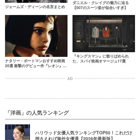
ダニエル・クレイグの魅力に迫る
ジェームズ・ディーンの名言まとめ
【007のスーツ姿が似合いすぎ】
『キングスマン』に散りばめられ
ナタリー・ポートマンおすすめ映画
た、スパイ映画オマージュ17選
20選 衝撃のデビュー作『レオン』か
ら最新の出演作まで
AD
「洋画」の人気ランキング
ハリウッド女優人気ランキングTOP50！これだけ
押さえれば海外女優通【2026年最新版】