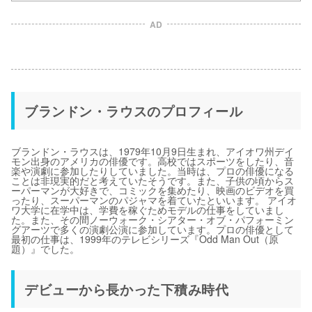
AD
ブランドン・ラウスのプロフィール
ブランドン・ラウスは、1979年10月9日生まれ、アイオワ州デイ
モン出身のアメリカの俳優です。高校ではスポーツをしたり、音
楽や演劇に参加したりしていました。当時は、プロの俳優になる
ことは非現実的だと考えていたそうです。また、子供の頃からス
ーパーマンが大好きで、コミックを集めたり、映画のビデオを買
ったり、スーパーマンのパジャマを着ていたといいます。 アイオ
ワ大学に在学中は、学費を稼ぐためモデルの仕事をしていまし
た。また、その間ノーウォーク・シアター・オブ・パフォーミン
グアーツで多くの演劇公演に参加しています。プロの俳優として
最初の仕事は、1999年のテレビシリーズ『Odd Man Out（原
題）』でした。
デビューから長かった下積み時代