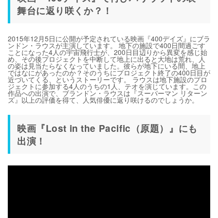
舞台に返り咲くか？！
2015年12月5日に公開が予定されている映画『400デイズ』にブラ
ンドン・ラウスが主演しています。 地下の施設で400日間過ごす
ことになった4人の宇宙飛行士が、200日目辺りから異変を感じ始
め、その後プロジェクトを中断して地上に出ると大地は荒れ、人
の姿は見当たらなくなっていました。彼らが地下にいる間、地上
ではなにがあったのか？そのうちにプロジェクト終了の400日目が
近づいてくる、というストーリーです。 ラウスは地下施設のプロ
ジェクトに参加する4人のうちの1人、テオを演じています。この
作品への出演で、ブランドン・ラウスは『スーパーマン リターン
ズ』以上の評価を得て、人気俳優に返り咲けるのでしょうか。
映画『Lost in the Pacific（原題）』にも
出演！