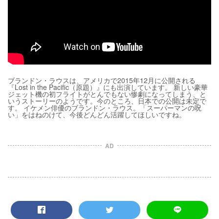
ブランドン・ラウスは、アメリカで2015年12月に公開される
『Lost in the Pacific（原題）』にも出演しています。 新しい豪華
ジェット機の初フライトがとんでもない惨劇になってしまう、と
いうストーリーのようです。今のところ、日本での公開は未定で
す。 イケメン俳優のブランドン・ラウス。「スーパーマンの呪
い」をはねのけて、今後どんどん活躍してほしいですね。
AD