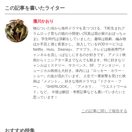
この記事を書いたライター
瀧川かおり
物心ついた頃から海外ドラマを見つづける、下町生まれグ
ラムロック育ちの猫の小間使い(写真は我が家のおぼっちゃ
ま)。学生時代は演劇をしていました。趣味は観劇、編み物
ほか手芸と酒と夜更かし。 加入しているVODサービスは
Netflix、Hulu、Desney+、アマプラ。テレビは映画専門チ
ャンネルを流しっぱなしにするのが好きです。 アメコミ映
画からミニシアター系までなんでも観ます。特に好きなジ
ャンルはミステリー、サスペンス、SF、ファンタジー。ミ
ュージカル映画も大好き。体内には『ロッキー・ホラー・
ショー』の血が流れています。 人生で一番衝撃を受けた映
画は『メメント』。好きな海外ドラマは『ドクター・フ
ー』、『SHERLOCK』、「アメホラ」、『ウエストワール
ド』など。 今後は解説・考察記事なども書いていきたいと
思っています！
この記事に関して報告する
おすすめ特集