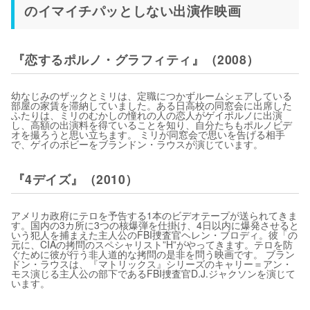
のイマイチパッとしない出演作映画
『恋するポルノ・グラフィティ』（2008）
幼なじみのザックとミリは、定職につかずルームシェアしている
部屋の家賃を滞納していました。ある日高校の同窓会に出席した
ふたりは、ミリのむかしの憧れの人の恋人がゲイポルノに出演
し、高額の出演料を得ていることを知り、自分たちもポルノビデ
オを撮ろうと思い立ちます。 ミリが同窓会で思いを告げる相手
で、ゲイのボビーをブランドン・ラウスが演じています。
『4デイズ』（2010）
アメリカ政府にテロを予告する1本のビデオテープが送られてきま
す。国内の3カ所に3つの核爆弾を仕掛け、4日以内に爆発させると
いう犯人を捕まえた主人公のFBI捜査官ヘレン・ブロディ。彼「の
元に、CIAの拷問のスペシャリスト”H”がやってきます。テロを防
ぐために彼が行う非人道的な拷問の是非を問う映画です。 ブラン
ドン・ラウスは、『マトリックス』シリーズのキャリー＝アン・
モス演じる主人公の部下であるFBI捜査官D.J.ジャクソンを演じて
います。