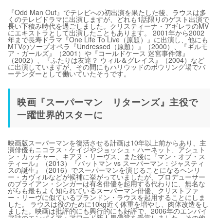
『Odd Man Out』でテレビへの初出演を果たした後、ラウスは多
くのテレビドラマに出演しますが、どれも1話限りのゲスト出演で
長い下積み時代を過ごしました。クリスティーナ・アギレラのMV
にエキストラとして出演したこともあります。 2001年から2002
年まで長寿ドラマ『One Life To Live（原題）』に出演し、他にも
MTVのソープオペラ『Undressed（原題）』（2000）、『ギルモ
ア・ガールズ』（2001）や『コールドケース 迷宮事件簿』
（2002）、『ふたりは友達？ ウィル＆グレイス』（2004）など
に出演していますが、その間にもハリウッドのボウリング場でバ
ーテンダーとして働いていたそうです。
映画『スーパーマン リターンズ』主役で
一躍世界的スターに
映画版スーパーマンを復活させる計画は10年以上前からあり、主
演俳優もニコラス・ケイジやジョッシュ・ハーネット、アシュト
ン・カッチャー、キアヌ・リーヴス、また後に『マン・オブ・ス
ティール』（2013）『バットマン vs スーパーマン：ジャスティ
スの誕生』（2016）でスーパーマンを演じることになるヘンリ
ー・カヴィルなどが候補に挙がっていましたが、プロデューサー
のブライアン・シンガーは有名俳優を起用する代わりに、無名な
がらも最もよく知られているスーパーマン俳優、クリストファ
ー・リーヴに似ているブランドン・ラウスを起用することにしま
した。 ラウスは役のために10kg近く体重を増やし、肉体改造をし
ました。映画は批評的にも興行的にも好評で、2006年のエンパイ
ア誌のエンパイア・アワード新人男優賞を受賞しました。その他