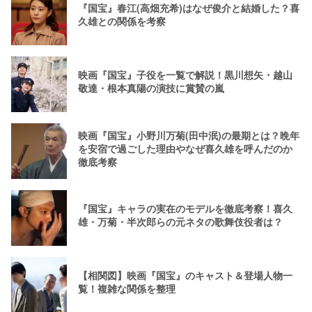
『国宝』春江(高畑充希)はなぜ俊介と結婚した？喜
久雄との関係を考察
映画『国宝』子役を一覧で解説！黒川想矢・越山
敬達・根本真陽の演技に賞賛の嵐
映画『国宝』小野川万菊(田中泯)の最期とは？晩年
を安宿で過ごした理由やなぜ喜久雄を呼んだのか
徹底考察
『国宝』キャラの実在のモデルを徹底考察！喜久
雄・万菊・半次郎らの元ネタの歌舞伎役者は？
【相関図】映画『国宝』のキャスト＆登場人物一
覧！複雑な関係を整理