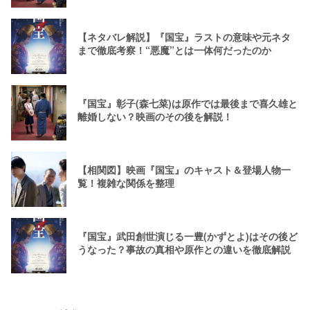
【ネタバレ解説】『国宝』ラストの意味や元ネタ
まで徹底考察！“悪魔”とは一体何だったのか
『国宝』彰子(森七菜)は原作では最後まで喜久雄と
離婚しない？映画のその後を解説！
【相関図】映画『国宝』のキャスト＆登場人物一
覧！複雑な関係を整理
『国宝』武田創世演じる一豊(かずとよ)はその後ど
うなった？事故の真相や原作との違いを徹底解説