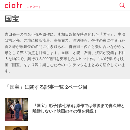
[ シアター ]
国宝
吉田修一の同名小説を原作に、李相日監督が映画化した『国宝』。主演
は吉沢亮、共演に横浜流星、高畑充希、渡辺謙ら。任侠の家に生まれた
喜久雄が歌舞伎の名門に引き取られ、御曹司・俊介と競い合いながら女
形として芸の頂点を目指します。血筋、才能、友情、嫉妬が交錯する壮
大な物語で、興行収入200億円を突破した大ヒット作。この特集では映
画『国宝』をより深く楽しむためのコンテンツをまとめて紹介していま
す。
「国宝」に関する記事一覧 2ページ目
『国宝』彰子(森七菜)は原作では最後まで喜久雄と
離婚しない？映画のその後を解説！