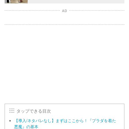
AD
L
o
/
U
a
n
d
m
e
u
d
t
:
e
1
0
0
.
0
0
%
タップできる目次
【導入/ネタバレなし】まずはここから！『プラダを着た
悪魔』の基本