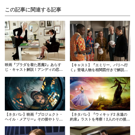
この記事に関連する記事
映画『プラダを着た悪魔2』あらす
【キャスト】『エミリー、パリへ行
じ・キャスト解説！アンディの恋人
く』登場人物を相関図付きで解説！
役は続投しない？
現実の恋愛事情やシーズン5の新キャ
ラも
【ネタバレ】映画『プロジェクト・
【ネタバレ】『ウィキッド2 永遠の
ヘイル・メアリー』その後やトリビ
約束』ラストを考察！2人のその後
アも解説！ロッキーが生き返ったの
は？テーマや小ネタも解説
はなぜ？