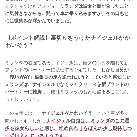
ンダを見かけたアンディ。
ミランダは彼女と目が合ったこと
に気付きながらも、黙って車に乗り込みますが、その口もと
には微笑みが浮かんでいました。
【ポイント解説】裏切りをうけたナイジェルがか
わいそう？
ミランダの右腕であるナイジェルは、彼女のもとを離れて新
ブランドのパートナーに就任する予定でした。
しかし自分が
「RUNWAY」編集長の座を追われようとしていると察知した
ミランダは、ナイジェルでなくジャクリーヌを新ブランドの
し、彼はミランダのもとに留まることにな
パートナーに推薦
ってしまいます。

この展開には、
という声が多く
「ナイジェルがかわいそう」
聞かれます。しかし
ナイジェル自身は、ミランダのこの選
択を彼女らしいと感じ、埋め合わせをほんの少し期待しつ
つ受け入れているようです。