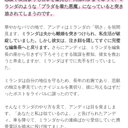
ランダのような「プラダを着た悪魔」になっていると突き
放されてしまうのです。
華やかなパリの地で、アンディはミランダの「弱さ」を垣間
見ます。
ミランダは夫から離婚を突きつけられ、私生活が破
綻していました。しかし彼女は、泣き顔を隠してすぐに完璧
さらにアンディは、ミランダを編集
な編集長へと戻ります。
長の座から引きずり下ろそうとする陰謀を察知。彼女を救お
うと奔走しますが、ミランダはすでに先手を打っていまし
た。

ミランダは自分の地位を守るため、長年の右腕であり、悲願
の独立を夢見ていたナイジェルを裏切り、彼に与えるはずだ
ったポストをライバルに譲ったのです。

そんなミランダのやり方を見て、アンディは目を覚ましま
す。「あなたと私は似ているのよ。」と告げられたアンデ
ィ。車を降りて、ミランダからの連絡ばかり受信していた携
帯電話を噴水に投げ捨てました。