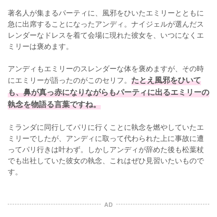
著名人が集まるパーティに、風邪をひいたエミリーとともに
急に出席することになったアンディ。ナイジェルが選んだス
レンダーなドレスを着て会場に現れた彼女を、いつになくエ
ミリーは褒めます。

アンディもエミリーのスレンダーな体を褒めますが、その時
にエミリーが語ったのがこのセリフ。
たとえ風邪をひいて
も、鼻が真っ赤になりながらもパーティに出るエミリーの
執念を物語る言葉ですね。
ミランダに同行してパリに行くことに執念を燃やしていたエ
ミリーでしたが、アンディに取って代わられた上に事故に遭
ってパリ行きは叶わず。しかしアンディが辞めた後も松葉杖
でも出社していた彼女の執念、これはぜひ見習いたいもので
す。
AD