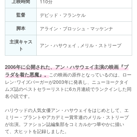
上映時間
110分
監督
デビッド・フランケル
脚本
アライン・ブロッシュ・マッケンナ
主演キャス
アン・ハサウェイ , メリル・ストリープ
ト
2006年に公開された、アン・ハサウェイ主演の映画『プ
ラダを着た悪魔』。
この映画の原作となっているのは、ロー
レン･ワイズバーガーが2003年に発表し、ニューヨークタイ
ムズ誌のベストセラーリストに6カ月連続でランクインした同
名小説です。

ハリウッドの人気女優アン・ハサウェイをはじめとして、エ
ミリー・ブラントやアカデミー賞常連のメリル・ストリープ
が出演。ファション誌編集部をコミカルかつ華やかに描い
て、大ヒットを記録しました。