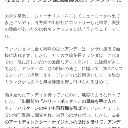
大学を卒業し、ジャーナリストを志してニューヨークへ出て
きたアンディ。各方面の出版社にエントリーした結果、面接
の連絡があったのは有名ファッション誌「ランウェイ」でし
た。

ファッションに全く興味のないアンディは、ダサい服装で面
接に訪れます。しかし、カリスマ編集長ミランダは、これま
での「服に詳しいだけの無能なアシスタント」に嫌気がさし
ており、アンディの「頭の回転の速さ」に賭けて、第2アシス
タントとして採用します。アンディは雑用係として、冷酷な
ミランダから次々と無理難題を押し付けられるはめに。 

働き始めたアンディを待っていたのは、地獄のような日々で
した。
「出版前の『ハリー・ポッター』の原稿を手に入れ
といったミラン
ろ」「ハリケーンの中でも飛行機を飛ばせ」
ダの無理難題に翻弄され、自尊心はボロボロ。しかし、
古株
のアートディレクター・ナイジェルの助けを借りて、アンデ