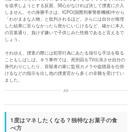
を追求しようとする反面、関心がなければ決して捜査に介入
しません。その身勝手さは、ICPO(国際刑事警察機構)中から
「わがままな人物」と批判されるほど。さらには自分が推理
した結果に至らなかったら密かにいじけるなど、確かに本人
の言葉通り、負けず嫌いで子供じみた性格であると言えるで
しょう。

それゆえ、捜査の際には犯罪行為にあたる強引な手法を取る
こともしばしば。キラ事件では、死刑囚をTV出演させ自分の
身代わりにしたり、容疑者の家に監視カメラや盗聴器を仕掛
けるなどの指示を出し他の捜査官から多くの非難を受けてい
ました。
AD
1度はマネしたくなる？独特なお菓子の食
べ方