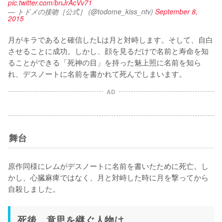
pic.twitter.com/bnJrAcVv71
— トドメの接吻［公式］ (@todome_kiss_ntv)
September 8,
2015
月がキラであると確信したLは月と対峙します。そして、自白
させることに成功。しかし、顔を見るだけで名前と寿命を知
ることができる「死神の目」を持った魅上照に名前を知ら
れ、デスノートに名前を書かれて死んでしまいます。
AD
舞台
原作同様にレムがデスノートに名前を書いたために死亡。し
かし、心臓麻痺ではなく、月と対峙した時に月を撃ってから
死後、意思を継ぐ人物は