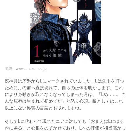
出典 :
www.amazon.co.jp
夜神月は序盤からLにマークされていました。Lは先手を打つ
ために月の前へ直接現れて、自らの正体を明かします。これ
により身動きが取れなくなってしまった月は、「Lめ……。こ
んな屈辱は生まれて初めてだ」と怒り心頭。敵としてはこれ
以上にない称賛の言葉とも取れますね。

そしてLに代わって現れたニアに対しても「おまえはLにはる
かに劣る」と心根をのぞかせており、Lへの評価が相当高かっ