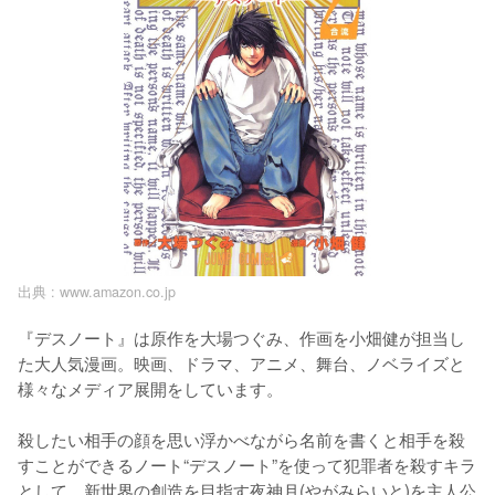
出典 :
www.amazon.co.jp
『デスノート』は原作を大場つぐみ、作画を小畑健が担当し
た大人気漫画。映画、ドラマ、アニメ、舞台、ノベライズと
様々なメディア展開をしています。

殺したい相手の顔を思い浮かべながら名前を書くと相手を殺
すことができるノート“デスノート”を使って犯罪者を殺すキラ
として、新世界の創造を目指す夜神月(やがみらいと)を主人公