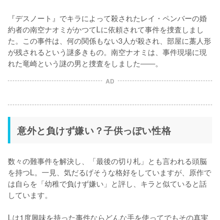
『デスノート』でキラによって殺されたレイ・ペンバーの婚
約者の南空ナオミがかつてLに依頼されて事件を捜査しまし
た。この事件は、何の関係もない3人が殺され、部屋に藁人形
が残されるという謎多きもの。南空ナオミは、事件現場に現
れた竜崎という謎の男と捜査をしました――。
AD
意外と負けず嫌い？子供っぽい性格
数々の難事件を解決し、「最後の切り札」とも言われる頭脳
を持つL。一見、気だるげそうな格好をしていますが、原作で
は自らを「幼稚で負けず嫌い」と評し、キラと似ていると話
しています。

Lは1度興味を持った事件ならどんな手を使ってでもその真実