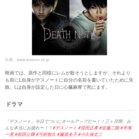
出典 :
www.amazon.co.jp
映画では、原作と同様にレムが殺そうとしますが、それより
も前にL自身がデスノートに自分の名前を書いていたために失
敗。Lは自身が設定した日に心臓麻痺で死にます。
ドラマ
「デスノート」今日でついにオールアップだ〜！！三ヶ月間、み
んな本当にお疲れ〜！！
#デスノート
#窪田正孝
#佐藤二朗
#半海
一晃
#前田公輝
#弓削智久
#藤原令子
#小久保丈二