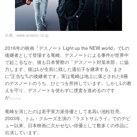
出典 :
www.amazon.co.jp
2016年の映画『デスノート Light up the NEW world』でLの
後継者として登場する竜崎。デスノートによる事件が世界中
で起こるなか、彼も日本警察の「デスノート対策本部」に協
力します。彼はLが生前に残した遺伝子を継承する、まさ
に"正当な"Lの後継者です。実は竜崎は地上に落とされた6冊
のデスノートのうち、ひとつを所持しています。しかしLの教
えを守り、デスノートを使わずに捜査を進めるのです
が……。

竜崎を演じたのは若手実力派俳優として名高い池松壮亮。
2003年、トム・クルーズ主演の『ラストサムライ』でのデビ
ュー以来、日本映画に欠かせない俳優として数多くの作品に
出演しています。