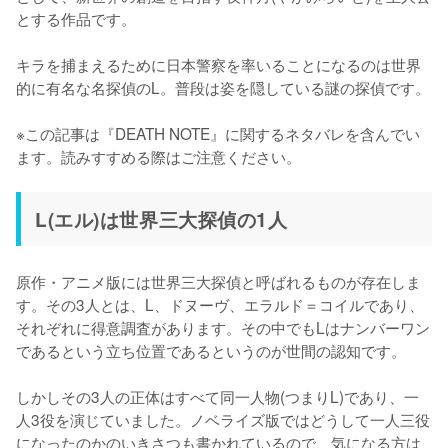
とする作品です。

キラを捕まえるために日本警察を率いることになるのは世界
的に有名な名探偵のL。普段は姿を隠している謎の探偵です。

※この記事は『DEATH NOTE』に関するネタバレを含んでい
ます。読みすすめる際はご注意ください。
L(エル)は世界三大探偵の1人
原作・アニメ版には世界三大探偵と呼ばれるものが存在しま
す。その3人とは、L、ドヌーヴ、エラルド＝コイルであり、
それぞれに得意調査があります。その中でもLはナンバーワン
であるという立ち位置であるというのが世間の認知です。

しかしその3人の正体はすべて同一人物(つまりL)であり、一
人3役を演じていました。ノベライズ版ではどうして一人三役
になったのかのいきさつも書かれているので、気になる方は