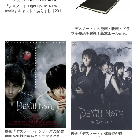
『デスノート Light up the NEW
world』キャスト・あらすじ【2016
年公開10年ぶりの続編】
「デスノート」の漫画・映画・ドラ
マ全作品を解説！基本ルールからト
リビアまで【ネタバレ注意】
映画「デスノート」シリーズの配信
映画『デスノート』弥海砂が成
動画を無料で観られるサブスクまと