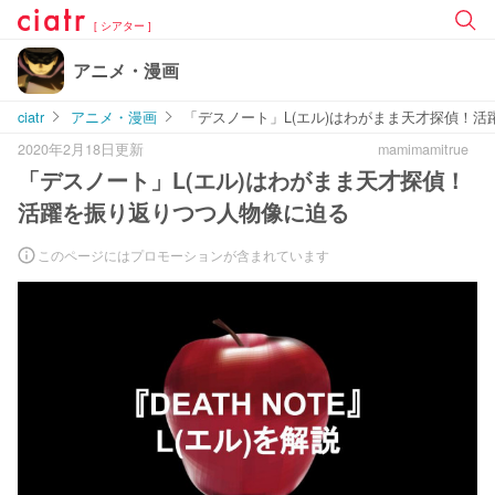
[ シアター ]
アニメ・漫画
ciatr
アニメ・漫画
「デスノート」L(エル)はわがまま天才探偵！
2020年2月18日更新
mamimamitrue
「デスノート」L(エル)はわがまま天才探偵！
活躍を振り返りつつ人物像に迫る
このページにはプロモーションが含まれています