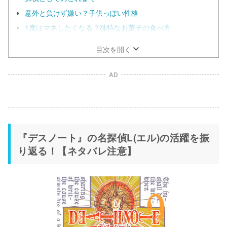
意外と負けず嫌い？子供っぽい性格
1度はマネしたくなる？独特なお菓子の食べ方
目次を開く
AD
『デスノート』の名探偵L(エル)の活躍を振
り返る！【ネタバレ注意】