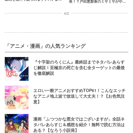
長！？戸田恵梨香のミサミサがやっ
め
ぱりかわいい！
AD
「アニメ・漫画」の人気ランキング
『十字架のろくにん』最終話までネタバレあらす
じ解説！至極京の死亡を含む全ターゲットの最後
を徹底解説
エロい一般アニメおすすめTOP61！こんなエッチ
なアニメ地上波で放送して大丈夫！？【お色気注
意】
漫画「ふつつかな悪女ではございますが」全話ネ
タバレあらすじ＆感想を紹介！無料で読む方法は
ある？【なろう小説発】