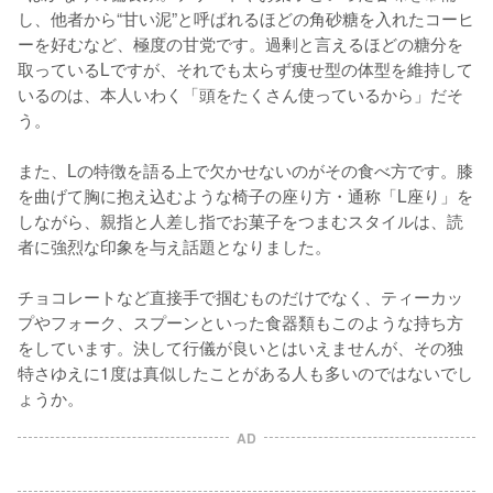
し、他者から“甘い泥”と呼ばれるほどの角砂糖を入れたコーヒ
ーを好むなど、極度の甘党です。過剰と言えるほどの糖分を
取っているLですが、それでも太らず痩せ型の体型を維持して
いるのは、本人いわく「頭をたくさん使っているから」だそ
う。

また、Lの特徴を語る上で欠かせないのがその食べ方です。膝
を曲げて胸に抱え込むような椅子の座り方・通称「L座り」を
しながら、親指と人差し指でお菓子をつまむスタイルは、読
者に強烈な印象を与え話題となりました。

チョコレートなど直接手で掴むものだけでなく、ティーカッ
プやフォーク、スプーンといった食器類もこのような持ち方
をしています。決して行儀が良いとはいえませんが、その独
特さゆえに1度は真似したことがある人も多いのではないでし
ょうか。
AD