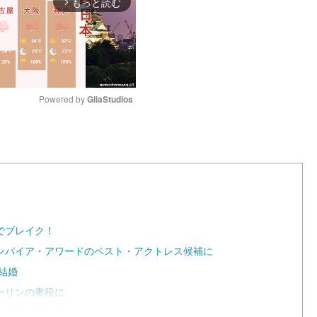
もっと読む
arrow_forward_ios
Powered by 
GliaStudios
M
u
t
e
でブレイク！
ンパイア・アワードのベスト・アクトレス候補に
結婚
ーリンの妻役に