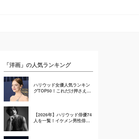
「洋画」の人気ランキング
ハリウッド女優人気ランキン
グTOP50！これだけ押さえれ
ば海外女優通【2026年最新
版】
【2026年】ハリウッド俳優74
人を一覧！イケメン男性俳優
を若手から大御所まで解説！
日本人も紹介