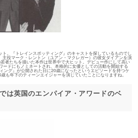
ット。『トレインスポッティング』のキャストを探しているものでし
、主役マーク・レントン（ユアン・マクレガー）の彼女ダイアンを演
毒の若者たちを描いた本作は世界中で大ヒット。デビュー作にして高い
アワードにもノミネートされ、本格的に女優としての活動を開始する
ィング』が公開された日に20歳になったというエピソードを持つケ
、6歳も年下のティーンエイジャーを演じていたことになりますね。
では英国のエンパイア・アワードのベ