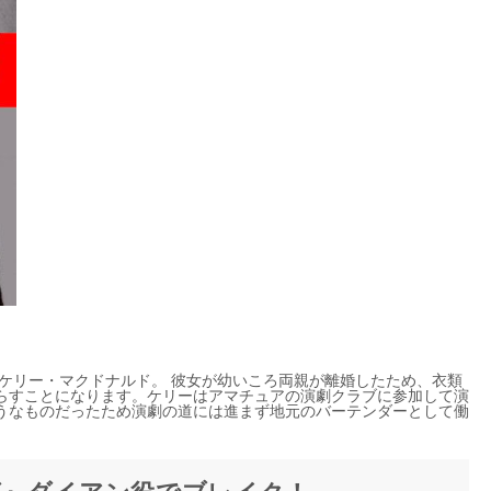
たケリー・マクドナルド。 彼女が幼いころ両親が離婚したため、衣類
らすことになります。ケリーはアマチュアの演劇クラブに参加して演
うなものだったため演劇の道には進まず地元のバーテンダーとして働