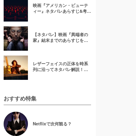
映画『アメリカン・ビューテ
ィー』ネタバレあらすじ&考
察！キャスト一覧からバラの
意味まで徹底解説
【ネタバレ】映画『異端者の
家』結末までのあらすじを解
説！ラストシーンの真の意味
とは？
レザーフェイスの正体を時系
列に沿ってネタバレ解説！実
話やかわいそうな過去に迫
る！【悪魔のいけにえ】
おすすめ特集
Netflixで次何観る？