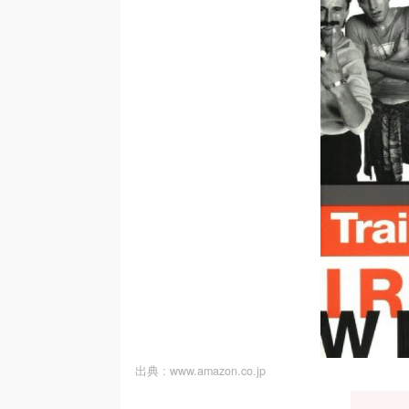
出典 :
www.amazon.co.jp