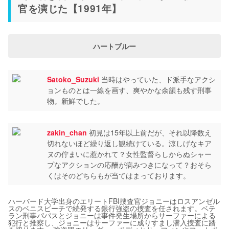
官を演じた【1991年】
ハートブルー
Satoko_Suzuki
当時はやっていた、ド派手なアクシ
ョンものとは一線を画す、爽やかな余韻も残す刑事
物。新鮮でした。
zakin_chan
初見は15年以上前だが、それ以降数え
切れないほど繰り返し観続けている。涼しげなキア
ヌの佇まいに惹かれて？女性監督らしからぬシャー
プなアクションの応酬が病みつきになって？おそら
くはそのどちらもが当てはまっております。
ハーバード大学出身のエリートFBI捜査官ジョニーはロスアンゼル
スのベニスビーチで続発する銀行強盗の捜査を任されます。ベテ
ラン刑事パパスとジョニーは事件発生場所からサーファーによる
犯行と推察し、ジョニーはサーファーに成りすまし潜入捜査に踏