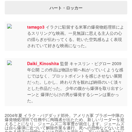
ハート・ロッカー
tamago3
イラクに駐留する米軍の爆発物処理班によ
るスリリングな映画。一見無謀に思える主人公の心
の揺らぎが伝わってくる。乾いた空気感もよく表現
されていて好きな映画になった。
Daiki_Kinoshita
監督 キャスリン・ビグロー 2009
年公開 この作品は物語が前へ転がっていくような感
じではなく、プロットポイントを感じさせない展開
だった。しかし、終わり方を観れば納得のいく淡々
とした作品だった。 少年の腹から爆弾を取り出すシ
ーンと 爆弾だらけの男が爆発するシーンは重かっ
た。
2004年夏 イラク・バグダッド郊外。アメリカ軍 ブラボー中隊の
爆発物処理班で任務中に殉職者が出たため、新しいリーダーを迎
えることになり、ジェームズ二等軍曹が就任します。ジェームズ
は自ら爆弾に近づいて解除作業を遂行。死への恐怖などないと思
われる様子に仲間たちには戸惑いと混乱が。 互いに衝突しながら