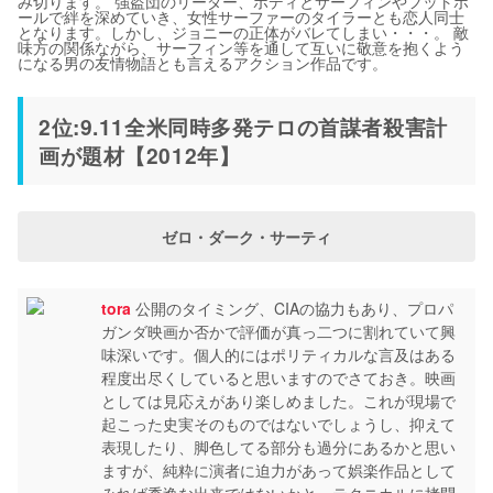
み切ります。 強盗団のリーダー、ボディとサーフィンやフットボ
ールで絆を深めていき、女性サーファーのタイラーとも恋人同士
となります。しかし、ジョニーの正体がバレてしまい・・・。 敵
味方の関係ながら、サーフィン等を通して互いに敬意を抱くよう
になる男の友情物語とも言えるアクション作品です。
2位:9.11全米同時多発テロの首謀者殺害計
画が題材【2012年】
ゼロ・ダーク・サーティ
tora
公開のタイミング、CIAの協力もあり、プロパ
ガンダ映画か否かで評価が真っ二つに割れていて興
味深いです。個人的にはポリティカルな言及はある
程度出尽くしていると思いますのでさておき。映画
としては見応えがあり楽しめました。これが現場で
起こった史実そのものではないでしょうし、抑えて
表現したり、脚色してる部分も過分にあるかと思い
ますが、純粋に演者に迫力があって娯楽作品として