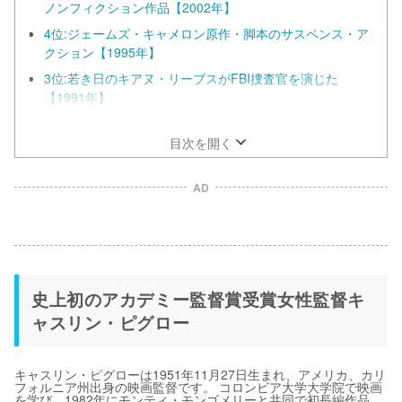
ノンフィクション作品【2002年】
4位:ジェームズ・キャメロン原作・脚本のサスペンス・ア
クション【1995年】
3位:若き日のキアヌ・リーブスがFBI捜査官を演じた
【1991年】
2位:9.11全米同時多発テロの首謀者殺害計画が題材【2012
年】
目次を開く
AD
史上初のアカデミー監督賞受賞女性監督キ
ャスリン・ピグロー
キャスリン・ピグローは1951年11月27日生まれ、アメリカ、カリ
フォルニア州出身の映画監督です。 コロンビア大学大学院で映画
を学び、1982年にモンティ・モンゴメリーと共同で初長編作品