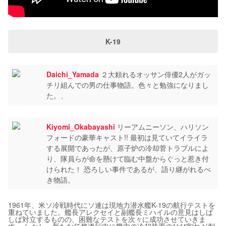
K-19
Daichi_Yamada
２大頼れるオッサン俳優2人がガッ
チリ組んでの男の仕事物語。色々と勉強になりまし
た。、
Kiyomi_Okabayashi
リーアムニーソン、ハリソン
フォードの豪華キャスト!! 最初は見ていてイライラ
する展開であったが、原子炉の冷却菅トラブルによ
り、隊員らが命を懸けて臨む中盤からぐっと惹き付
けられた！ 恐ろしい事件であるが、語り継がれるべ
き物語。
1961年、米ソ冷戦時代にソ連は現地力潜水艦K-19の航行テストを
重ねていました。艦長アレクセイと副艦長ミハイルの意見はしば
しば対立するものの、困難なテストを次々に成功させていきま