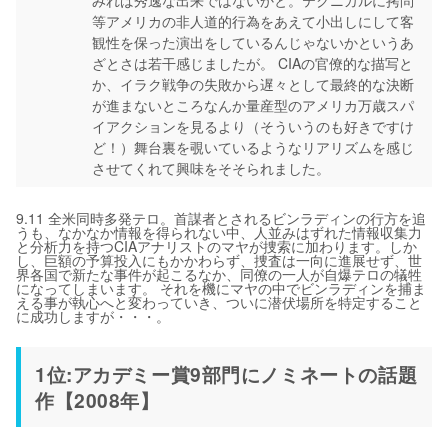
みれば秀逸な出来ではないかと。テクニカルに拷問
等アメリカの非人道的行為をあえて小出しにして客
観性を保った演出をしているんじゃないかというあ
ざとさは若干感じましたが。 CIAの官僚的な描写と
か、イラク戦争の失敗から遅々として最終的な決断
が進まないところなんか量産型のアメリカ万歳スパ
イアクションを見るより（そういうのも好きですけ
ど！）舞台裏を覗いているようなリアリズムを感じ
させてくれて興味をそそられました。
9.11 全米同時多発テロ。首謀者とされるビンラディンの行方を追
うも、なかなか情報を得られない中、人並みはずれた情報収集力
と分析力を持つCIAアナリストのマヤが捜索に加わります。しか
し、巨額の予算投入にもかかわらず、捜査は一向に進展せず、世
界各国で新たな事件が起こるなか、同僚の一人が自爆テロの犠牲
になってしまいます。 それを機にマヤの中でビンラディンを捕ま
える事が執心へと変わっていき、ついに潜伏場所を特定すること
に成功しますが・・・。
1位:アカデミー賞9部門にノミネートの話題
作【2008年】