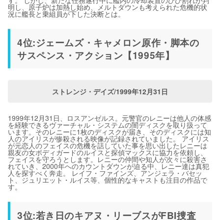
す。 しかし、新たな任務遂行中に艦内の冷却装置のひび割れが判
明し、原子炉は加熱し始め、メルトダウンも考えられた危機的状
況に艦長と乗組員が下した決断とは。
4位:ジェームズ・キャメロン原作・脚本の
サスペンス・アクション【1995年】
ストレンジ・デイズ/1999年12月31日
1999年12月31日、ロスアンゼルス。元警官のレニーは他人の体感
を経験できるヴァーチャル・システムの闇ディスクを取り扱って
います。そのレニーに1枚のディスクが届き、そのディスクには知
人のアイリスが惨殺される映像が記録されていました。 アイリス
が元恋人のフェイスの危機を話していた事を思い出したレニーは
親友の女ボディガードのルイスと探偵マックスに協力を依頼し、
フェイスを守ろうとします。レニーの仲間や知人が次々に殺害さ
れていき、2000年へのカウントダウンが迫る中、レニー達は真犯
人を探すべく奔走。 レイフ・ファインズ、アンジェラ・バセッ
ト、ジュリエット・ルイス等、個性的なキャストも注目の作品で
す。
3位:若き日のキアヌ・リーブスがFBI捜査