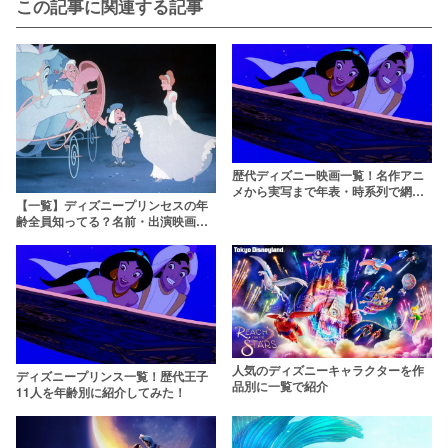
この記事に関連する記事
歴代ディズニー映画一覧！名作アニ
メから実写まで年表・時系列で網羅
【一覧】ディズニープリンセスの年
しよう【2026年】
齢全員知ってる？名前・出演映画を
非公式キャラ含んで紹介！
人気のディズニーキャラクターを作
ディズニープリンス一覧！歴代王子
品別に一覧で紹介
11人を年齢別に紹介してみた！