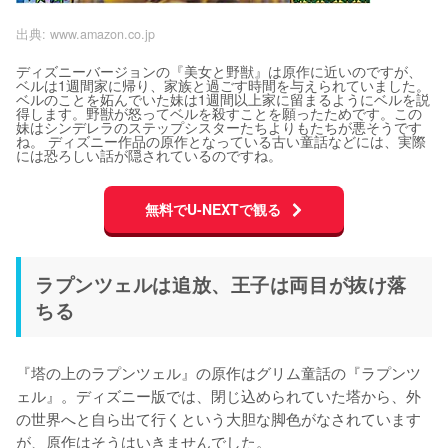
出典:
www.amazon.co.jp
ディズニーバージョンの『美女と野獣』は原作に近いのですが、
ベルは1週間家に帰り、家族と過ごす時間を与えられていました。
ベルのことを妬んでいた妹は1週間以上家に留まるようにベルを説
得します。野獣が怒ってベルを殺すことを願ったためです。この
妹はシンデレラのステップシスターたちよりもたちが悪そうです
ね。 ディズニー作品の原作となっている古い童話などには、実際
には恐ろしい話が隠されているのですね。
無料でU-NEXTで観る
ラプンツェルは追放、王子は両目が抜け落
ちる
『塔の上のラプンツェル』の原作はグリム童話の『ラプンツ
ェル』。ディズニー版では、閉じ込められていた塔から、外
の世界へと自ら出て行くという大胆な脚色がなされています
が、原作はそうはいきませんでした。
