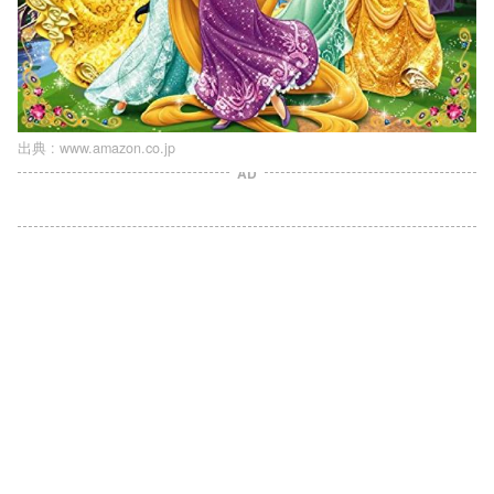
出典 :
www.amazon.co.jp
AD