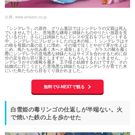
出典:
www.amazon.co.jp
『シンデレラ』の原作、グリム童話ではシンデレラの父親は死ん
でいませんでした。意地悪な継母と姉妹たちのやりたい放題を見
ているだけ。さらには姉妹たちにドレスや宝石をプレゼントする
中、シンデレラにプレゼントしたのは木の枝…！ シンデレラはそ
の枝を母親の墓の近くに埋め、その場で泣くとやがて芽が生えは
じめ、鳥たちが住み着く木へと成長しました。 ガラスの靴を履く
際にシンデレラの意地悪な姉妹たちはサイズを合わせるために自
分の足を自ら切り落としますが、もちろんうまくいきません。 シ
ンデレラがその後靴を履き、王子様と結婚するわけですが、その
結婚式に行こうとした意地悪な姉妹たちはシンデレラが育てた木
にいた鳥たちから目をくり抜かれました。
無料でU-NEXTで観る
白雪姫の毒リンゴの仕返しが半端ない。火
で焼いた鉄の上を歩かせた