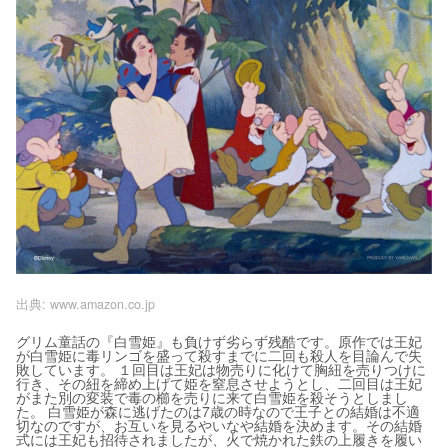
出典:
www.amazon.co.jp
グリム童話の『白雪姫』も負けず劣らず残酷です。原作では王妃
が白雪姫に毒リンゴを盛って殺すまでに二回も殺人を目論んで失
敗しています。 １回目は王妃は物売りに化けて胸紐を売りつけに
行き、その紐を締め上げて姫を窒息させようとし、二回目は王妃
がまた別の変装で毒の櫛を売りに来て白雪姫を殺そうとしまし
た。 白雪姫が森に逃げたのは7歳の時なので王子との結婚は不適
切なのですが、お互いを見るやいなや結婚を決めます。その結婚
式には王妃も招待されましたが、火で焼かれた鉄の上履きを履い