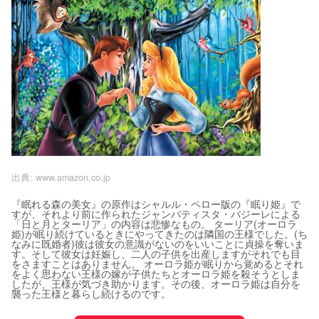
出典:
www.amazon.co.jp
『眠れる森の美女』の原作はシャルル・ペロー版の『眠り姫』で
すが、それより前に作られたジャンバティスタ・バジーレによる
「日と月とターリア」の内容は悲惨なもの。 ターリア(オーロラ
姫)が眠り続けているときにやってきたのは隣国の王様でした。(ち
なみに既婚者)彼は彼女の意識がないのをいいことに貞操を奪いま
す。そして彼女は妊娠し、二人の子供を出産しますがそれでも目
をさますことはありません。 オーロラ姫が眠りから覚めるとそれ
をよく思わない王様の嫁が子供たちとオーロラ姫を殺そうとしま
したが、王様が気づき助かります。その後、オーロラ姫は自分を
襲った王様と暮らし続けるのです。