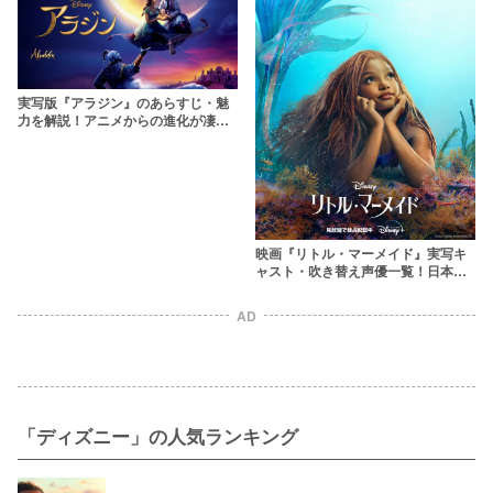
実写版『アラジン』のあらすじ・魅
力を解説！アニメからの進化が凄
い……【ネタバレ注意】
映画『リトル・マーメイド』実写キ
ャスト・吹き替え声優一覧！日本語
吹替の歌唱力やキャラのヴィジュア
ルは？
AD
「ディズニー」の人気ランキング