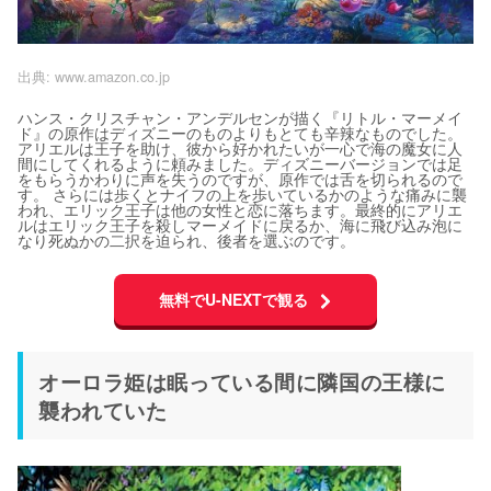
出典:
www.amazon.co.jp
ハンス・クリスチャン・アンデルセンが描く『リトル・マーメイ
ド』の原作はディズニーのものよりもとても辛辣なものでした。
アリエルは王子を助け、彼から好かれたいが一心で海の魔女に人
間にしてくれるように頼みました。ディズニーバージョンでは足
をもらうかわりに声を失うのですが、原作では舌を切られるので
す。 さらには歩くとナイフの上を歩いているかのような痛みに襲
われ、エリック王子は他の女性と恋に落ちます。最終的にアリエ
ルはエリック王子を殺しマーメイドに戻るか、海に飛び込み泡に
なり死ぬかの二択を迫られ、後者を選ぶのです。
無料でU-NEXTで観る
オーロラ姫は眠っている間に隣国の王様に
襲われていた