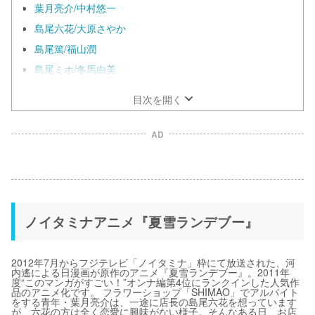
葉月亮介/中村悠一
島尾六花/大原さやか
島尾篤/福山潤
島尾ミホ/冬馬由美
目次を開く
AD
ノイタミナアニメ『夏雪ランデブー』
2012年7月からフジテレビ「ノイタミナ」枠にて放送された、河
内遙による日漫画が原作のアニメ『夏雪ランデブー』。2011年
度“このマンガがすごい！”オンナ編第4位にランクインした人気作
品のアニメ化です。 フラワーショップ「SHIMAO」でアルバイト
をする青年・葉月亮介は、一途に店長の島尾六花を想っています
が、六花の方は全く恋愛に興味がない様子。そんなある日、お店