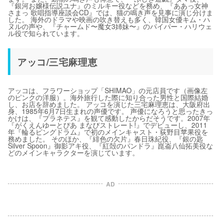
『銀河お嬢様伝説ユナ』のミルキー役などを務め、『ああっ女神
さまっ 歌唱指導座談会CD』では、猫の鳴き声を見事に演じ分けま
した。 海外のドラマや映画の吹き替えも多く、韓国女優キム・ハ
ヌルの声や、『チャームド〜魔女3姉妹〜』のパイパー・ハリウェ
ル役で知られています。
アッコ/三宅麻理恵
アッコは、フラワーショップ「SHIMAO」の元店員です（画像左
のピンクの洋服）。海外旅行した際に知り合った男性と国際結婚
し、お店を辞めました。 アッコを演じた三宅麻理恵は、大阪府出
身、1985年6月7日生まれの声優です。 声優になろうと思ったきっ
かけは、『プラネテス』を観て感動したからだそうです。2007年
『がくえんゆーとぴあ まなびストレート!』でデビューし、2011
年『輪るピングドラム』で初のメインキャスト・荻野目苹果役を
務めました。 そのほか、『緋色の欠片』春日珠紀役、『銀の匙
Silver Spoon』御影アキ役、『紅殻のパンドラ』崑崙八仙拓美役な
どのメインキャラクターを演じています。
AD