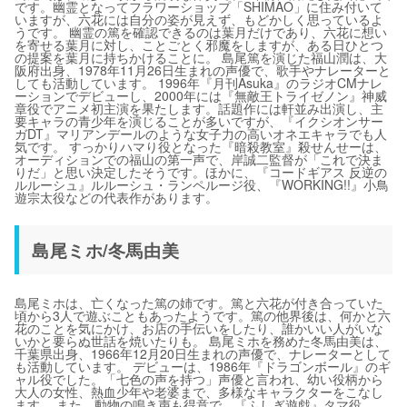
です。幽霊となってフラワーショップ「SHIMAO」に住み付いて
いますが、六花には自分の姿が見えず、もどかしく思っているよ
うです。 幽霊の篤を確認できるのは葉月だけであり、六花に想い
を寄せる葉月に対し、ことごとく邪魔をしますが、ある日ひとつ
の提案を葉月に持ちかけることに。 島尾篤を演じた福山潤は、大
阪府出身、1978年11月26日生まれの声優で、歌手やナレーターと
しても活動しています。 1996年『月刊Asuka』のラジオCMナレ
ーションでデビューし、2000年には『無敵王トライゼノン』神威
章役でアニメ初主演を果たします。話題作には軒並み出演し、主
要キャラの青少年を演じることが多いですが、『イクシオンサー
ガDT』マリアンデールのような女子力の高いオネエキャラでも人
気です。 すっかりハマり役となった『暗殺教室』殺せんせーは、
オーディションでの福山の第一声で、岸誠二監督が「これで決ま
りだ」と思い決定したそうです。ほかに、『コードギアス 反逆の
ルルーシュ』ルルーシュ・ランペルージ役、『WORKING!!』小鳥
遊宗太役などの代表作があります。
島尾ミホ/冬馬由美
島尾ミホは、亡くなった篤の姉です。篤と六花が付き合っていた
頃から3人で遊ぶこともあったようです。篤の他界後は、何かと六
花のことを気にかけ、お店の手伝いをしたり、誰かいい人がいな
いかと要らぬ世話を焼いたりも。 島尾ミホを務めた冬馬由美は、
千葉県出身、1966年12月20日生まれの声優で、ナレーターとして
も活動しています。 デビューは、1986年『ドラゴンボール』のギ
ャル役でした。「七色の声を持つ」声優と言われ、幼い役柄から
大人の女性、熱血少年や老婆まで、多様なキャラクターをこなし
ます。 また、動物の鳴き声も得意で、『ふしぎ遊戯』タマ役、