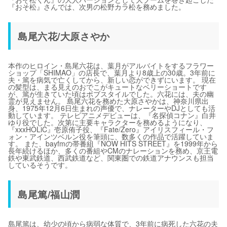
『おそ松』さんでは、次男の松野カラ松を務めました。
島尾六花/大原さやか
本作のヒロイン・島尾六花は、葉月がアルバイトをするフラワー
ショップ「SHIMAO」の店長で、葉月より8歳上の30歳。3年前に
夫・篤を病気で亡くしてから、新しい恋ができずにいます。 現在
の髪型は、まる見えのおでこがキュートなベリーショートです
が、篤が生きていた頃はボブスタイルでした。六花には、夫の幽
霊が見えません。 島尾六花を務めた大原さやかは、神奈川県出
身、1975年12月6日生まれの声優で、ナレーターやDJとしても活
動しています。 テレビアニメデビューは、『名探偵コナン』白井
ゆり役でした。次第に主要キャラクターを務めるようになり、
『xxxHOLiC』壱原侑子役、『Fate/Zero』アイリスフィール・フ
ォン・アインツベルン役を筆頭に、数多くの作品で活躍していま
す。 また、bayfmの帯番組『NOW HITS STREET』を1999年から
長年続けるほか、多くの番組やCMのナレーションを務め、京王電
鉄や東武鉄道、西武鉄道など、関東圏での鉄道アナウンスも担当
しているそうです。
島尾篤/福山潤
島尾篤は、幼少の頃から病弱な体質で、3年前に病死した六花の夫