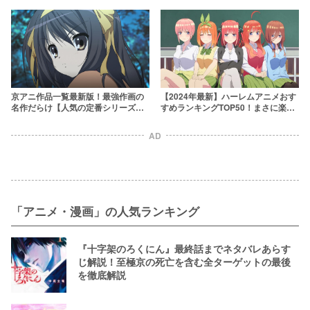
動画配信サービスとは？
京アニ作品一覧最新版！最強作画の
【2024年最新】ハーレムアニメおす
名作だらけ【人気の定番シリーズか
すめランキングTOP50！まさに楽
ら最新作まで】
園……！
AD
「アニメ・漫画」の人気ランキング
『十字架のろくにん』最終話までネタバレあらす
じ解説！至極京の死亡を含む全ターゲットの最後
を徹底解説