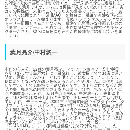
の2階の彼女の自宅に所用で行くと、上半身裸の男性に遭遇しまし
た。 驚く葉月ですが、六花には男性が見えていないようです。実
はその男性は、六花の亡くなった夫の幽霊でした。こうして、美
しい花々に囲まれた「SHIMAO」を舞台に、繊細で奇妙な形の三
角ラブストーリーが始まります。 切なくファンタスティックなス
トーリー展開もさることながら、緻密で色彩豊かな作画も魅力の
『夏雪ランデブー』。それでは、本作に登場する愛すべきキャラ
クターたちと、彼らに命を吹き込んだ声優陣をご紹介していきま
しょう。
葉月亮介/中村悠一
本作の主人公、22歳の葉月亮介。フラワーショップ「SHIMAO」
を切り盛りする島尾六花に一目惚れし、彼女目当てでお店に通い
詰め、運良くアルバイトとして働くことになりました。しかし、
傍に居てもなかなか想いを伝えることができません。目付きは悪
いですが、とても純粋で一途な青年です。 3年前に亡くなった六
花の夫・島尾篤の幽霊が見えるのは葉月だけで、篤から何かと恋
路の邪魔をされます。 葉月亮介を務めた中村悠一は、香川県出
身、1980年2月20日生まれの声優で、ナレーターとしても活動し
ています。 デビューは、2001年『電脳冒険記ウェブダイバー』グ
リフィオンとライガオン役。2006年に『CLANNAD』岡崎朋也役
で主演を務めると、次々に主要キャラクターを担当するようにな
り、その都度知名度を上げていき、人気声優となりました。 美系
キャラやクールな役柄を演じることが多く、代表作として『機動
戦士ガンダム00』シリーズのグラハム・エーカー役、
『CLANNAD』シリーズ岡崎朋也役などが挙げられます。また、
『おそ松くん』の大人バージョンとして大ブームを巻き起こした