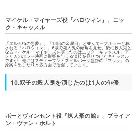
マイケル・マイヤーズ役『ハロウィン』、ニッ
ク・キャッスル
『エルム街の悪夢』、『13日の金曜日』と並んで三大ホラーと称
される『ハロウィン』。6歳で殺人鬼の頭角を見せ、後に殺人鬼と
なるマイケル・マイヤーズを演じたのはニック・キャッスル。ア
メリカのホラー映画に影響を与える演技を見せつけたキャッスル
ですが、他にはスティーブン・スピルバーグ監督の『フック』の
原案を出したりと多方面で活躍しています。
10.双子の殺人鬼を演じたのは1人の俳優
ボーとヴィンセント役『蝋人形の館』、ブライア
ン・ヴァン・ホルト