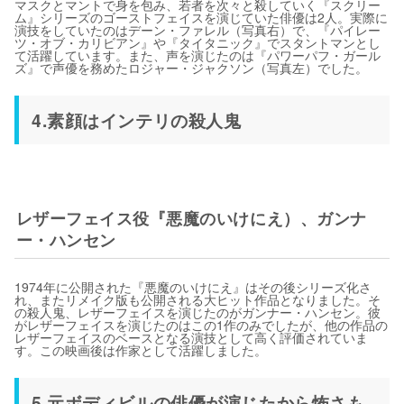
マスクとマントで身を包み、若者を次々と殺していく『スクリー
ム』シリーズのゴーストフェイスを演じていた俳優は2人。実際に
演技をしていたのはデーン・ファレル（写真右）で、『パイレー
ツ・オブ・カリビアン』や『タイタニック』でスタントマンとし
て活躍しています。また、声を演じたのは『パワーパフ・ガール
ズ』で声優を務めたロジャー・ジャクソン（写真左）でした。
4.素顔はインテリの殺人鬼
レザーフェイス役『悪魔のいけにえ）、ガンナ
ー・ハンセン
1974年に公開された『悪魔のいけにえ』はその後シリーズ化さ
れ、またリメイク版も公開される大ヒット作品となりました。そ
の殺人鬼、レザーフェイスを演じたのがガンナー・ハンセン。彼
がレザーフェイスを演じたのはこの1作のみでしたが、他の作品の
レザーフェイスのベースとなる演技として高く評価されていま
す。この映画後は作家として活躍しました。
5.元ボディビルの俳優が演じたから怖さも