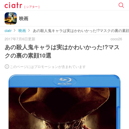
[ シアター ]
映画
ciatr
映画
あの殺人鬼キャラは実はかわいかった!?マスクの裏の素顔
2017年7月6日更新
coco26
あの殺人鬼キャラは実はかわいかった!?マス
クの裏の素顔10選
このページにはプロモーションが含まれています