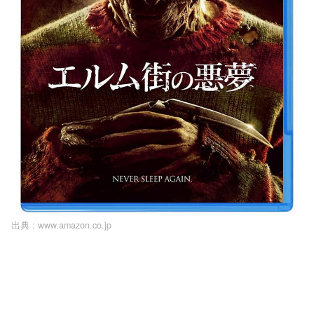
出典 :
www.amazon.co.jp
L
o
/
U
a
n
d
m
e
u
d
t
:
e
1