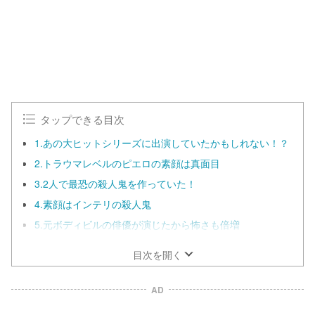
0
0
.
0
0
%
タップできる目次
1.あの大ヒットシリーズに出演していたかもしれない！？
2.トラウマレベルのピエロの素顔は真面目
3.2人で最恐の殺人鬼を作っていた！
4.素顔はインテリの殺人鬼
5.元ボディビルの俳優が演じたから怖さも倍増
目次を開く
AD