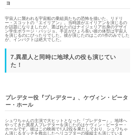
ョ
宇宙人に襲われる宇宙船の乗組員たちの恐怖を描いた、リドリ
ー・スコットの『エイリアン』。当時誰がエイリアンを演じるの
か話題になりましたが、選ばれたのはナイジェリア出身のデザイ
ン学生ボラージ・バッジョ。手足がひょろ長い彼の体型は宇宙人
を演じるのにぴったりでした。彼が演じたのはこの1作のみでした
が、インパクトは絶大でした。
7.異星人と同時に地球人の役も演じてい
た！
プレデター役『プレデター』、ケヴィン・ピータ
ー・ホール
シュワちゃんの主演で大ヒットとなった『プレデター』。地球へ
やってきた異星人プレデターを演じたのはケヴィン・ピーター・
ホールです。彼はこの映画で1人2役を果たしており、シュワちゃ
ん演じるダッチを救出したヘリコプターの操縦士も演じていま