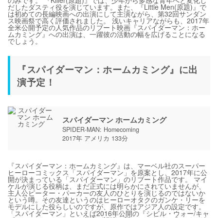
のみです。 『Killer(原題)』では、少年から多感な青年へと変化し
だしたダスティ役を演じています。また、『Little Men(原題)』で
は初めての長編映画への出演にして主演ながら、第32回サンダン
ス映画祭で高く評価されました。 浅いキャリアながらも、2017年
全米公開予定の人気作品のリブート映画『スパイダーマン：ホー
ムカミング』への出演は、一躍彼の活動の幅を広げることになる
でしょう。
『スパイダーマン：ホームカミング』に出
演予定！
スパイダーマン ホームカミング
SPIDER-MAN: Homecoming
2017年 アメリカ 133分
『スパイダーマン：ホームカミング』は、マーベル社のスーパー
ヒーローコミックス「スパイダーマン」を原案とし、2017年に公
開が決まっている「スパイダーマン」のリブート作品です。 マイ
ケルが演じる役柄は、まだ正式には明らかにされていませんが、
主人公ピーター・パーカーの友人のひとりを演じるのではないか
という噂。その友達というのはヒーローオタクのガンケ・リーを
モデルにした役らしいのですが、原作ではアジア人の設定です。
「スパイダーマン」といえば2016年公開の『シビル・ウォー/キャ