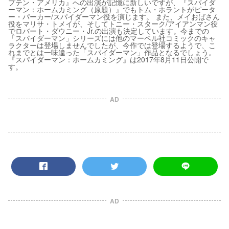
プテン・アメリカ』への出演が記憶に新しいですが、『スパイダ
ーマン：ホームカミング（原題）』でもトム・ホラントがピータ
ー・パーカー/スパイダーマン役を演じます。 また、メイおばさん
役をマリサ・トメイが、そしてトニー・スターク/アイアンマン役
でロバート・ダウニー・Jr.の出演も決定しています。今までの
「スパイダーマン」シリーズには他のマーベル社コミックのキャ
ラクターは登場しませんでしたが、今作では登場するようで、こ
れまでとは一味違った「スパイダーマン」作品となるでしょう。
『スパイダーマン：ホームカミング』は2017年8月11日公開で
す。
AD
AD