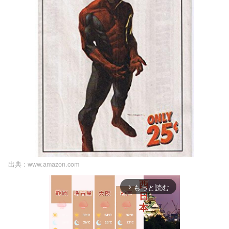
出典 :
www.amazon.com
もっと読む
arrow_forward_ios