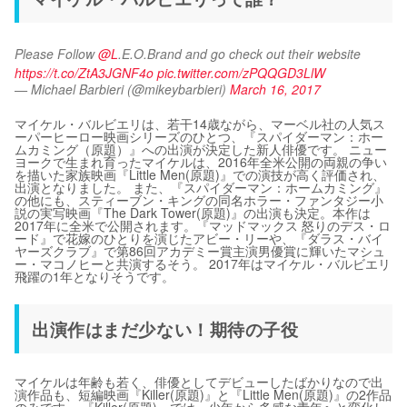
Please Follow 
@L
.E.O.Brand and go check out their website 
https://t.co/ZtA3JGNF4o
pic.twitter.com/zPQQGD3LlW
— Michael Barbieri (@mikeybarbieri)
March 16, 2017
マイケル・バルビエリは、若干14歳ながら、マーベル社の人気ス
ーパーヒーロー映画シリーズのひとつ、『スパイダーマン：ホー
ムカミング（原題）』への出演が決定した新人俳優です。 ニュー
ヨークで生まれ育ったマイケルは、2016年全米公開の両親の争い
を描いた家族映画『Little Men(原題)』での演技が高く評価され、
出演となりました。 また、『スパイダーマン：ホームカミング』
の他にも、スティーブン・キングの同名ホラー・ファンタジー小
説の実写映画『The Dark Tower(原題)』の出演も決定。本作は
2017年に全米で公開されます。『マッドマックス 怒りのデス・ロ
ード』で花嫁のひとりを演じたアビー・リーや、『ダラス・バイ
ヤーズクラブ』で第86回アカデミー賞主演男優賞に輝いたマシュ
ー・マコノヒーと共演するそう。 2017年はマイケル・バルビエリ
飛躍の1年となりそうです。
出演作はまだ少ない！期待の子役
マイケルは年齢も若く、俳優としてデビューしたばかりなので出
演作品も、短編映画『Killer(原題)』と『Little Men(原題)』の2作品