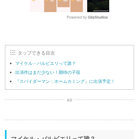
Powered by 
GliaStudios
M
u
t
e
タップできる目次
マイケル・バルビエリって誰？
出演作はまだ少ない！期待の子役
『スパイダーマン：ホームカミング』に出演予定！
AD
マイケル・バルビエリって誰？