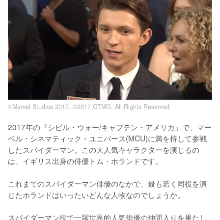
©Marvel Studios 2017. ©2017 CTMG. All Rights Reserved.
2017年の『シビル・ウォー/キャプテン・アメリカ』で、マー
ベル・シネマティック・ユニバース(MCU)に満を持して参戦
したスパイダーマン。この大人気キャラクターを演じるの
は、イギリス出身の俳優トム・ホランドです。

これまでのスパイダーマン俳優のなかで、最も若く同役を演
じたホランドはいったいどんな人物なのでしょうか。

スパイダーマン役で一躍世界的人気俳優の仲間入りを果たし