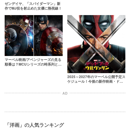
か？
ゼンデイヤ、「スパイダーマン」新
作でMJ役を射止めた女優に熱視線！
マーベル映画/アベンジャーズの見る
順番は？MCUシリーズの時系列と公
開順を全作品一覧で解説
2025～2027年のマーベル公開予定ス
ケジュール！今後の新作映画・ドラ
マを一覧で紹介【MCU】
AD
「洋画」の人気ランキング