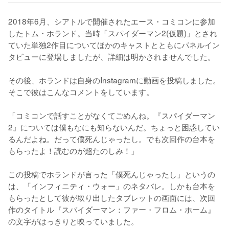
2018年6月、シアトルで開催されたエース・コミコンに参加
したトム・ホランド。当時「スパイダーマン2(仮題)」とされ
ていた単独2作目についてほかのキャストとともにパネルイン
タビューに登場しましたが、詳細は明かされませんでした。

その後、ホランドは自身のInstagramに動画を投稿しました。
そこで彼はこんなコメントをしています。

「コミコンで話すことがなくてごめんね。『スパイダーマン
2』については僕もなにも知らないんだ。ちょっと困惑してい
るんだよね。だって僕死んじゃったし。でも次回作の台本を
もらったよ！読むのが超たのしみ！」

この投稿でホランドが言った「僕死んじゃったし」というの
は、「インフィニティ・ウォー」のネタバレ。しかも台本を
もらったとして彼が取り出したタブレットの画面には、次回
作のタイトル『スパイダーマン：ファー・フロム・ホーム』
の文字がはっきりと映っていました。