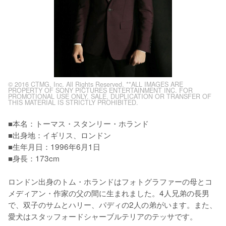
© 2016 CTMG, Inc. All Rights Reserved. **ALL IMAGES ARE
PROPERTY OF SONY PICTURES ENTERTAINMENT INC. FOR
PROMOTIONAL USE ONLY. SALE, DUPLICATION OR TRANSFER OF
THIS MATERIAL IS STRICTLY PROHIBITED.
■本名：トーマス・スタンリー・ホランド

■出身地：イギリス、ロンドン

■生年月日：1996年6月1日

■身長：173cm

ロンドン出身のトム・ホランドはフォトグラファーの母とコ
メディアン・作家の父の間に生まれました。4人兄弟の長男
で、双子のサムとハリー、パディの2人の弟がいます。また、
愛犬はスタッフォードシャーブルテリアのテッサです。
