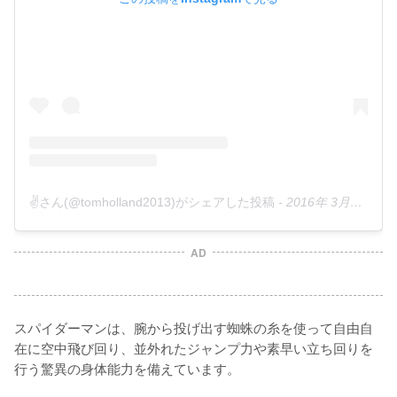
✌️さん(@tomholland2013)がシェアした投稿
-
2016年 3月月1日午前6時01分PST
AD
スパイダーマンは、腕から投げ出す蜘蛛の糸を使って自由自
在に空中飛び回り、並外れたジャンプ力や素早い立ち回りを
行う驚異の身体能力を備えています。
