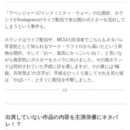
『アベンジャーズ/インフィニティ・ウォー』の公開前、ホラ
ンドがInstagramのライブ配信で未公開のポスターを流出して
しまうという事件も。

ホランドはライブ配信中、MCUの共演者でこちらもネタバレ
常習犯として知られるマーク・ラファロから届いたという荷
物を開封。そして「わー、最高にかっこいいね！」と言いな
がら無邪気にポスターをカメラに向けました。その後ホラン
ドは同封されていた手紙に目を通しますが、その裏には“極
秘。共有禁止”の文字が。手紙をひっくり返してそれを見た彼
は「やばい！」とすぐに配信を中断しました。
AD
出演していない作品の内容を主演俳優にネタバ
レ！？