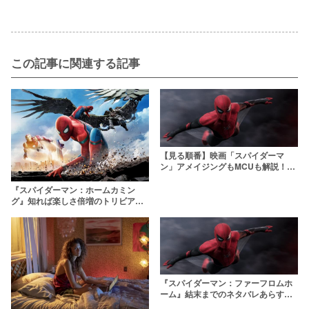
この記事に関連する記事
【見る順番】映画「スパイダーマ
ン」アメイジングもMCUも解説！ア
ベンジャーズと一気見するなら？
『スパイダーマン：ホームカミン
グ』知れば楽しさ倍増のトリビア集
「スパイダーバース」との意外な関
連性も紹介
『スパイダーマン：ファーフロムホ
ーム』結末までのネタバレあらすじ
解説＆考察！最後に何が起きたの