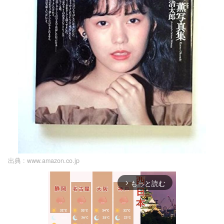
出典 :
www.amazon.co.jp
もっと読む
arrow_forward_ios