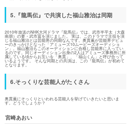
5.『龍馬伝』で共演した福山雅治は同期
2010年放送のNHK大河ドラマ『龍馬伝』では、武市半平太（大森
南朋）の妻・武市冨を演じました。 実は、このドラマで主役を演
じる福山雅治とは芸能界の同期なんです。奥貫薫が芸能界デビュ
ーのきっかけとなった「アミューズ10ムービーズオーディショ
ン」。福山雅治もこのオーディションに合格し芸能界に入ってい
るのです。同じオーディション出身の2人はアミューズ事務所に所
属している頃からお互いを「奥貫」、「福山くん」と呼び合って
いるようです。 そんな同期との共演は、この『龍馬伝』が初めて
となります。
6.そっくりな芸能人がたくさん
奥貫薫にそっくりといわれる芸能人を挙げていきたいと思いま
す。どうでしょうか？
宮崎あおい