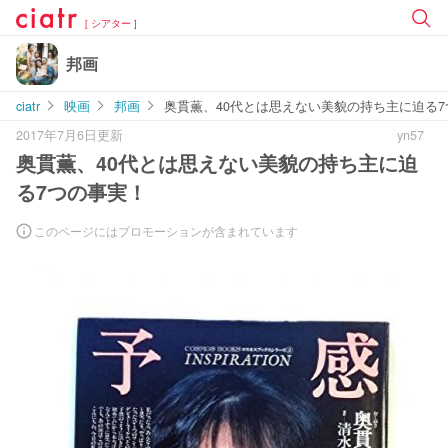
[ シアター ]
邦画
ciatr
映画
邦画
奥貫薫、40代とは思えない美貌の持ち主に迫る
2017年7月6日更新
yn57
奥貫薫、40代とは思えない美貌の持ち主に迫
る7つの事実！
このページにはプロモーションが含まれています