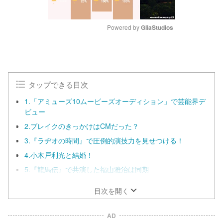
Powered by 
GliaStudios
M
u
t
e
タップできる目次
1.「アミューズ10ムービーズオーディション」で芸能界デ
ビュー
2.ブレイクのきっかけはCMだった？
3.『ラヂオの時間』で圧倒的演技力を見せつける！
4.小木戸利光と結婚！
5.『龍馬伝』で共演した福山雅治は同期
目次を開く
AD