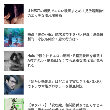
U-NEXTの過激でエロい映画まとめ！見放題配信中
のエッチな濡れ場映画
映画『鬼の花嫁』結末までネタバレ解説！漫画最
新刊・小説も紹介！恋の行方は？
Huluで観られるエロい動画・R指定映画を厳選！
AV(アダルト動画)はなくても過激な濡れ場が見ら
れる
『冷たい熱帯魚』はどこまで実話？ネタバレあり
でトラウマ級グロホラーを徹底解説
【ネタバレ】『変な絵』相関図付きであらすじ＆
考察！重ねた絵や優太のその後を解説