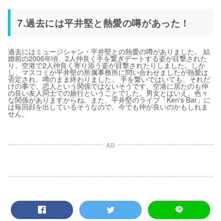
7.過去には平井堅と熱愛の噂があった！
過去にはミュージシャン・平井堅との熱愛の噂がありました。 結
婚前の2006年頃、2人仲良く手を繋ぎデートする姿が目撃された
り、空港で2人仲良く寄り添う姿が目撃されたりしました。しか
し、マスコミが平井堅の所属事務所に問い合わせましたが熱愛は
否定され、噂のまま終わりました。 手を繋いではいても、それだ
けの事で、恋人という関係ではないそうです。空港に居たのも仲
の良い友人同士での旅行ということでした。男女とはいえ、色々
な関係がありますからね。また、平井堅のライブ「Ken's Bar」に
は毎回顔を出しているそうなので、今でも仲が良いのかもしれま
せん。
AD