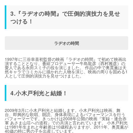
3.『ラヂオの時間』で圧倒的演技力を見せ
つける！
ラヂオの時間
1997年に三谷幸喜初監督の映画『ラヂオの時間』で初めて映画出
演することとなり、番組プロデューサー牛島龍彦（西村雅彦）の
愛人である永田スミ子の役を演じました。 作品の中で奥貫薫は天
然キャラでコミカルに描かれた人物を演じ、映画の周りを固める1
人として圧倒的演技力を見せつけました。
4.小木戸利光と結婚！
2009年3月に小木戸利光と結婚します。小木戸利光は映画、舞
台、即興的な歌唱、朗読、身体表現によるパフォーマンスを行う
パフォーマーです。きっかけは2008年公開の映画『実録・連合赤
軍 あさま山荘への道程』での共演と言われています。 小木戸利光
は1981年生まれと年齢差は10歳程ありますが、2011年、奥貫薫が
40歳の時に男の子を出産しています。