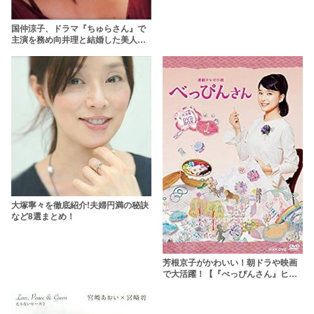
国仲涼子、ドラマ『ちゅらさん』で
主演を務め向井理と結婚した美人女
優に迫る事実7選
大塚寧々を徹底紹介!夫婦円満の秘訣
など8選まとめ！
芳根京子がかわいい！朝ドラや映画
で大活躍！【『べっぴんさん』ヒロ
イン】