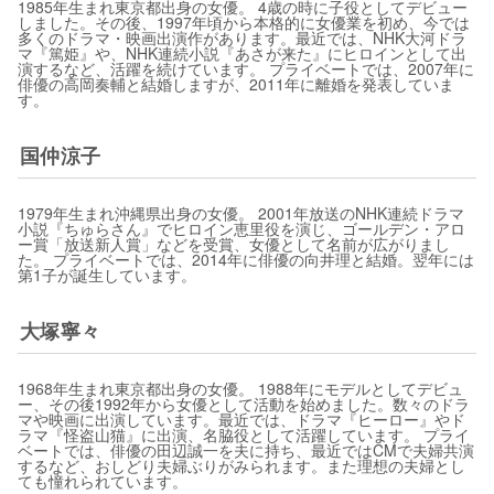
1985年生まれ東京都出身の女優。 4歳の時に子役としてデビュー
しました。その後、1997年頃から本格的に女優業を初め、今では
多くのドラマ・映画出演作があります。最近では、NHK大河ドラ
マ『篤姫』や、NHK連続小説『あさが来た』にヒロインとして出
演するなど、活躍を続けています。 プライベートでは、2007年に
俳優の高岡奏輔と結婚しますが、2011年に離婚を発表していま
す。
国仲涼子
1979年生まれ沖縄県出身の女優。 2001年放送のNHK連続ドラマ
小説『ちゅらさん』でヒロイン恵里役を演じ、ゴールデン・アロ
ー賞「放送新人賞」などを受賞、女優として名前が広がりまし
た。 プライベートでは、2014年に俳優の向井理と結婚。翌年には
第1子が誕生しています。
大塚寧々
1968年生まれ東京都出身の女優。 1988年にモデルとしてデビュ
ー、その後1992年から女優として活動を始めました。数々のドラ
マや映画に出演しています。最近では、ドラマ『ヒーロー』やド
ラマ『怪盗山猫』に出演、名脇役として活躍しています。 プライ
ベートでは、俳優の田辺誠一を夫に持ち、最近ではCMで夫婦共演
するなど、おしどり夫婦ぶりがみられます。また理想の夫婦とし
ても憧れられています。