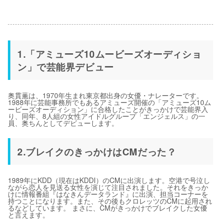
1.「アミューズ10ムービーズオーディショ
ン」で芸能界デビュー
奥貫薫は、1970年生まれ東京都出身の女優・ナレーターです。
1988年に芸能事務所でもあるアミューズ開催の「アミューズ10ム
ービーズオーディション」に合格したことがきっかけで芸能界入
り、同年、8人組の女性アイドルグループ「エンジェルス」の一
員、奥ちんとしてデビューします。
2.ブレイクのきっかけはCMだった？
1989年にKDD（現在はKDDI）のCMに出演します。空港で号泣し
ながら恋人を見送る女性を演じて注目されました。それをきっか
けに情報番組『はなきんデータランド』に出演、担当コーナーを
持つことになります。また、その後もクロレッツのCMに起用され
るなどしています。 まさに、CMがきっかけでブレイクした女優
と言えます。