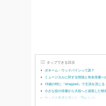
/
U
n
m
u
t
e
タップできる目次
ボキーム・ウッドバインって誰？
ミュージカルに対する情熱と有名俳優へ
19歳の時に『strapped』で主演を演じる
小さな役の俳優から大役へと成長した映
サックス奏者を演じた『Ray レイ』