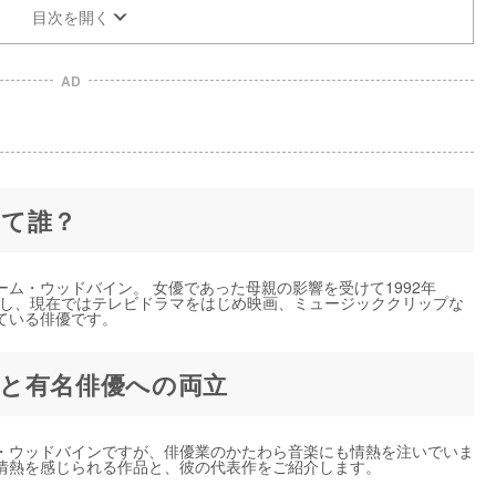
目次を開く
AD
て誰？
ム・ウッドバイン。 女優であった母親の影響を受けて1992年
はたし、現在ではテレビドラマをはじめ映画、ミュージッククリップな
ている俳優です。
と有名俳優への両立
・ウッドバインですが、俳優業のかたわら音楽にも情熱を注いでいま
情熱を感じられる作品と、彼の代表作をご紹介します。