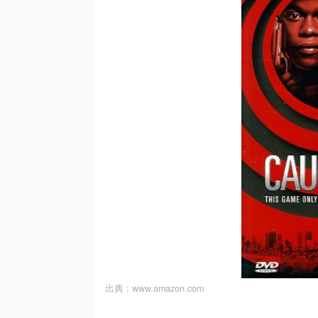
出典 :
www.amazon.com