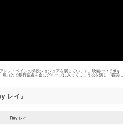
でアレン・ペインの弟役ジョシュアを演じています。映画の中でボキ
、暴力的で銀行強盗を企むグループに入ってしまう役を演じ、着実に
y レイ』
Ray レイ