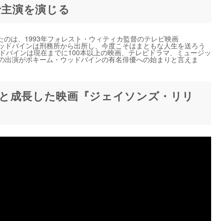
』で主演を演じる
のは、1993年フォレスト・ウィティカ監督のテレビ映画
・ウッドバインは刑務所から出所し、今度こそはまともな人生を送ろう
ドバインは現在までに100本以上の映画、テレビドラマ、ミュージッ
』への出演がボキーム・ウッドバインの有名俳優への始まりと言えま
と成長した映画『ジェイソンズ・リリ