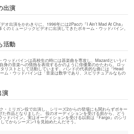
の出演
デオ出演をかわきりに、1996年には2Pacの『I Ain’t Mad At Cha』
多くのミュージックビデオに出演してきたボキーム・ウッドバイン。
も活動
・ウッドバインは高校生の時には器楽曲を専攻し、Mazardというバ
も自身の音楽への情熱を表現するかのように俳優業のかたわら、ロッ
リスト兼ギタリストとして活動しています。バンドの代表的な曲には『Head
』など。 ボキーム・ウッドバインは「音楽は数学であり、スピリチュアルなもの
出演
マイク・ミリガン役で出演し、シリーズ2からの登場にも関わらずボキー
げた作品となりました。 役のオーディションを受ける前から、どう
ッドバイン。実はオーディションを受ける以前は『Fargo』のシリ
了してからシーズン1を見始めたんだそう。