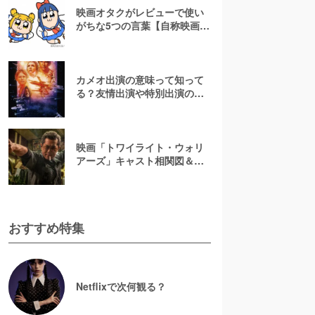
映画オタクがレビューで使い
がちな5つの言葉【自称映画オ
タクが解説】
カメオ出演の意味って知って
る？友情出演や特別出演の違
いとともに解説してみた
映画「トワイライト・ウォリ
アーズ」キャスト相関図＆登
場人物一覧！【決戦！九龍城
砦】
おすすめ特集
Netflixで次何観る？