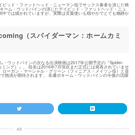
イビッド・ファットヘッド・ニューマン役でサックス奏者を演じた映
 ボキーム・ウッドバインの演じたデイビッド・ファットヘッド・ニュ
劇中では描かれていますが、実際は言葉使いも穏やかでとても物静か
Homecoming（スパイダーマン：ホームカミ
ウッドバインの次なる出演映画は2017年公開予定の『Spider-
ホームカミング）』。 役名は2016年7月現在まだ正式には発表されていませ
、ローガン・マーシャル・グリーン（フィニアス・メイソン役）と並
噂で熱演が期待されます。 名優ボキーム・ウッドバインの今後の活躍
AD