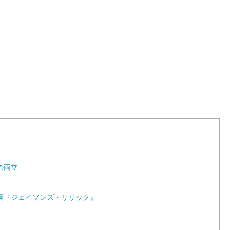
L
o
a
d
e
d
:
1
0
0
.
0
0
%
の両立
画『ジェイソンズ・リリック』