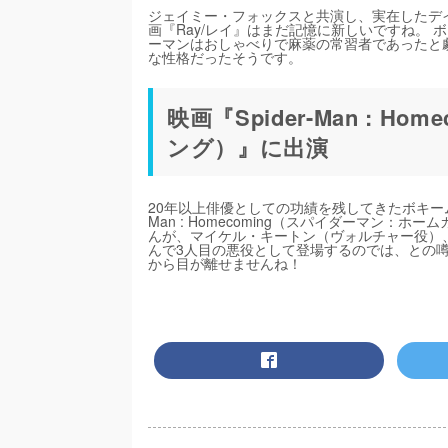
ジェイミー・フォックスと共演し、実在したデ
画『Ray/レイ』はまだ記憶に新しいですね。
ーマンはおしゃべりで麻薬の常習者であったと
な性格だったそうです。
映画『Spider-Man : 
ング）』に出演
20年以上俳優としての功績を残してきたボキーム・
Man : Homecoming（スパイダーマン：
んが、マイケル・キートン（ヴォルチャー役）
んで3人目の悪役として登場するのでは、との
から目が離せませんね！