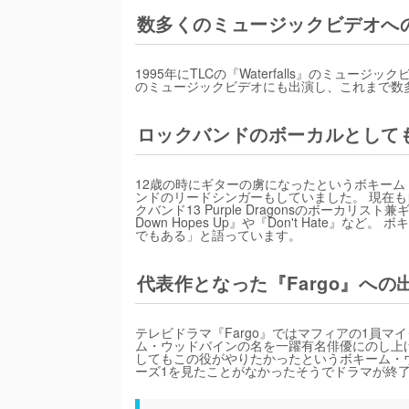
数多くのミュージックビデオへ
1995年にTLCの『Waterfalls』のミュージックビ
のミュージックビデオにも出演し、これまで数
ロックバンドのボーカルとして
12歳の時にギターの虜になったというボキーム
ンドのリードシンガーもしていました。 現在
クバンド13 Purple Dragonsのボーカ
Down Hopes Up』や『Don't Hate
でもある」と語っています。
代表作となった『Fargo』への
テレビドラマ『Fargo』ではマフィアの1員
ム・ウッドバインの名を一躍有名俳優にのし上
してもこの役がやりたかったというボキーム・ウ
ーズ1を見たことがなかったそうでドラマが終