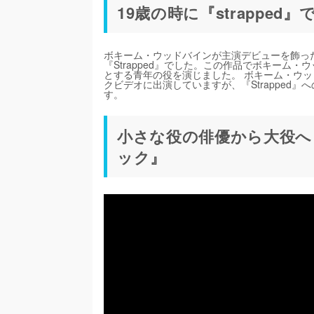
19歳の時に『strapped
ボキーム・ウッドバインが主演デビューを飾った
『Strapped』でした。この作品でボキーム
とする青年の役を演じました。 ボキーム・ウッ
クビデオに出演していますが、『Strapped
す。
小さな役の俳優から大役へ
ック』