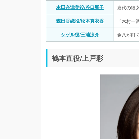
本田奈津美役/谷口響子
嘉代の彼
森田香織役/松本真衣香
「木村一
シゲル役/三浦涼介
金八が町
鶴本直役/上戸彩