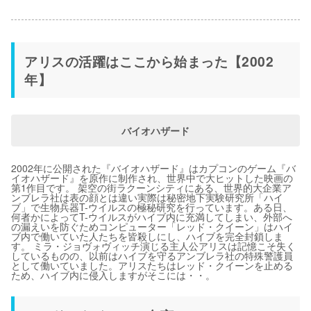
アリスの活躍はここから始まった【2002
年】
バイオハザード
2002年に公開された『バイオハザード』はカプコンのゲーム『バ
イオハザード』を原作に制作され、世界中で大ヒットした映画の
第1作目です。 架空の街ラクーンシティにある、世界的大企業ア
ンブレラ社は表の顔とは違い実際は秘密地下実験研究所「ハイ
ブ」で生物兵器T-ウイルスの極秘研究を行っています。ある日、
何者かによってT-ウイルスがハイブ内に充満してしまい、外部へ
の漏えいを防ぐためコンピューター「レッド・クイーン」はハイ
ブ内で働いていた人たちを皆殺しにし、ハイブを完全封鎖しま
す。 ミラ・ジョヴォヴィッチ演じる主人公アリスは記憶こそ失く
しているものの、以前はハイブを守るアンブレラ社の特殊警護員
として働いていました。アリスたちはレッド・クイーンを止める
ため、ハイブ内に侵入しますがそこには・・。