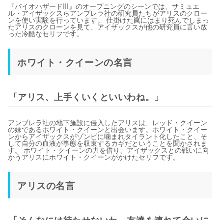
『バイオハザードIII』のオープニングのシーンでは、サミュエ
ル・アイザックスらアンブレラ社の研究員たちがアリスのクロー
ンを使い実験を行っています。 仕掛けた罠にはまり死んでしまっ
たアリスのクローンを見て、アイザックスが他の研究員に言い放
った冷酷なセリフです。
ホワイト・クイーンの名言
「アリス、上手くいくといいわね。」
アンブレラ社の地下施設に侵入したアリスは、レッド・クイーン
の妹であるホワイト・クイーンと出会います。ホワイト・クイー
ンからアイザックスがゾンビに噛まれタイラント化したこと、そ
して自分の血液が事態を収束するカギだということを聞かされま
す。 ホワイト・クイーンの力を借り、アイザックスとの戦いに向
かうアリスにホワイト・クイーンがかけたセリフです。
アリスの名言
「そんなには待たせないわ。友達を連れて会いに