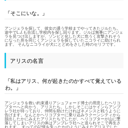
「そこにいな。」
アンジェラを探して、彼女の通う学校までやってきたジルたち。
途中でL.J.も合流し学校内を探し回ります。ジルは無事にアンジェ
ラを見つけ出しますが、ゾンビと化した犬に危うく攻撃されそう
になった所を同じくアンジェラを探していたニコライに助けられ
ます。 そんなニコライが犬にとどめをさした時のセリフです。
アリスの名言
「私はアリス、何が起きたのかすべて覚えている
わ。」
アンジェラを救い約束通りアシュフォード博士の用意したヘリコ
プターへと向かう、アリスたち。しかしそこにはケインらアンブ
レラ社が待っており、仲間を助けたければネメシスと戦うように
告げます。なんとかヘリコプターに乗り込みラクーンシティから
脱出したかにみえたアリスたちでしたが、ヘリコプターが山に墜
落してしまいアリスの体はアンブレラ社へと送られそこで再生さ
れます。 すべての記憶を失ったかのようにみえたアリスでした