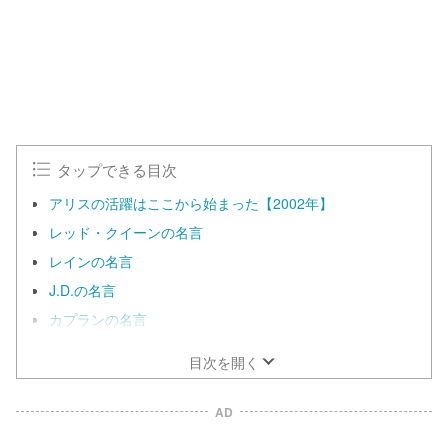
0
0
.
0
0
%
タップできる目次
アリスの活躍はここから始まった【2002年】
レッド・クイーンの名言
レインの名言
J.D.の名言
カプランの名言
目次を開く
AD