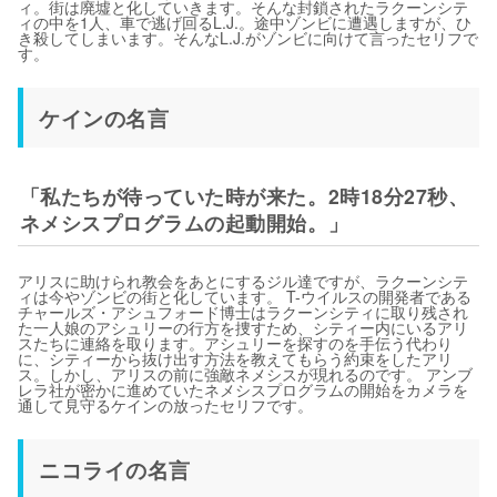
ィ。街は廃墟と化していきます。そんな封鎖されたラクーンシテ
ィの中を1人、車で逃げ回るL.J.。途中ゾンビに遭遇しますが、ひ
き殺してしまいます。そんなL.J.がゾンビに向けて言ったセリフで
す。
ケインの名言
「私たちが待っていた時が来た。2時18分27秒、
ネメシスプログラムの起動開始。」
アリスに助けられ教会をあとにするジル達ですが、ラクーンシテ
ィは今やゾンビの街と化しています。 T-ウイルスの開発者である
チャールズ・アシュフォード博士はラクーンシティに取り残され
た一人娘のアシュリーの行方を捜すため、シティー内にいるアリ
スたちに連絡を取ります。アシュリーを探すのを手伝う代わり
に、シティーから抜け出す方法を教えてもらう約束をしたアリ
ス。しかし、アリスの前に強敵ネメシスが現れるのです。 アンブ
レラ社が密かに進めていたネメシスプログラムの開始をカメラを
通して見守るケインの放ったセリフです。
ニコライの名言