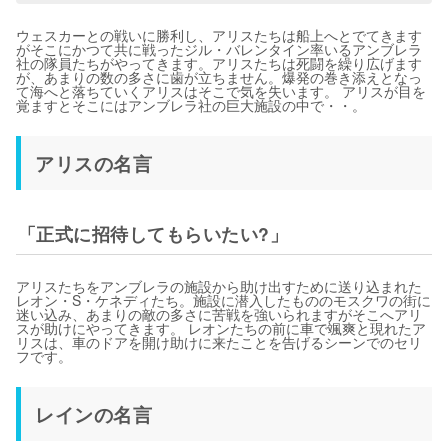
ウェスカーとの戦いに勝利し、アリスたちは船上へとでてきます
がそこにかつて共に戦ったジル・バレンタイン率いるアンブレラ
社の隊員たちがやってきます。アリスたちは死闘を繰り広げます
が、あまりの数の多さに歯が立ちません。爆発の巻き添えとなっ
て海へと落ちていくアリスはそこで気を失います。 アリスが目を
覚ますとそこにはアンブレラ社の巨大施設の中で・・。
アリスの名言
「正式に招待してもらいたい?」
アリスたちをアンブレラの施設から助け出すために送り込まれた
レオン・S・ケネディたち。施設に潜入したもののモスクワの街に
迷い込み、あまりの敵の多さに苦戦を強いられますがそこへアリ
スが助けにやってきます。 レオンたちの前に車で颯爽と現れたア
リスは、車のドアを開け助けに来たことを告げるシーンでのセリ
フです。
レインの名言