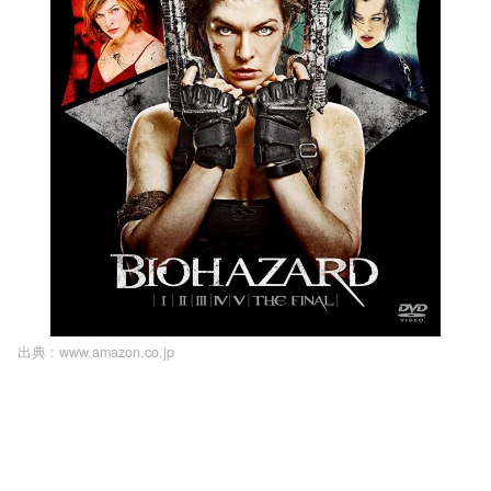
出典 :
www.amazon.co.jp
L
o
/
U
a
n
d
m
e
u
d
t
:
e
1