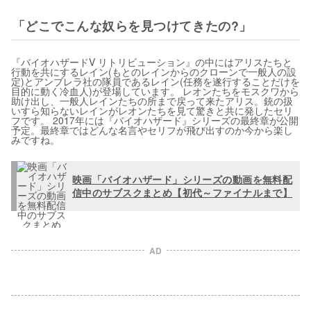
「どこでこんな奴らを見つけてきたの?」
『バイオハザードV リトリビューション』の中にはアリスたちと
行動を共にするレイン(もとのレインからのクローンで一般人の設
定)とアンブレラ社の隊員であるレイン(任務を遂行することだけを
目的に動く冷血人)が登場しています。 レオンたちをモスクワから
助け出し、一般人レインたちの所まで戻って来たアリス。銃の扱
いすら知らないレインがレオンたちを見て驚きと共に発したセリ
フです。 2017年には『バイオハザード』シリーズの最終章が公開
予定。最終章ではどんな名言やセリフが飛び出すのか今から楽し
みですね。
映画「バイオハザード」シリーズの動画を無料配
信中のサブスクまとめ【初代～ファイナルまで】
AD