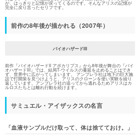
が、はっきりと記憶が戻ってくるのです。そんなアリスの記憶が
完全に戻り言ったセリフです。
前作の8年後が描かれる（2007年）
バイオハザードIII
前作『バイオハザードII アポカリプス』から8年後が舞台の『バイ
オハザードIII』では、結局T-ウイルスの蔓延を止めることはでき
ず、世界中に広がってしまいます。 アンブレラ社は地下の巨大施
設で打開策を見つけようと、アリスのクローンを使い実験を繰り
返しています。アンブレラ社の追ってから逃れるためアリスはカ
ルロスたちとは離れ行動を続けます。
サミュエル・アイザックスの名言
「血液サンプルだけ取って、体は捨てておけ。」