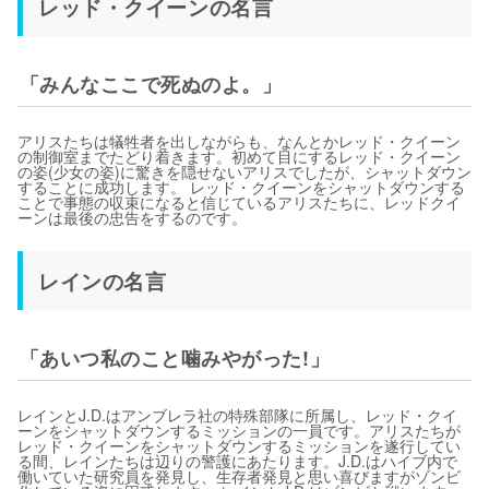
レッド・クイーンの名言
「みんなここで死ぬのよ。」
アリスたちは犠牲者を出しながらも、なんとかレッド・クイーン
の制御室までたどり着きます。初めて目にするレッド・クイーン
の姿(少女の姿)に驚きを隠せないアリスでしたが、シャットダウン
することに成功します。 レッド・クイーンをシャットダウンする
ことで事態の収束になると信じているアリスたちに、レッドクイ
ーンは最後の忠告をするのです。
レインの名言
「あいつ私のこと噛みやがった!」
レインとJ.D.はアンブレラ社の特殊部隊に所属し、レッド・クイ
ーンをシャットダウンするミッションの一員です。アリスたちが
レッド・クイーンをシャットダウンするミッションを遂行してい
る間、レインたちは辺りの警護にあたります。J.D.はハイブ内で
働いていた研究員を発見し、生存者発見と思い喜びますがゾンビ