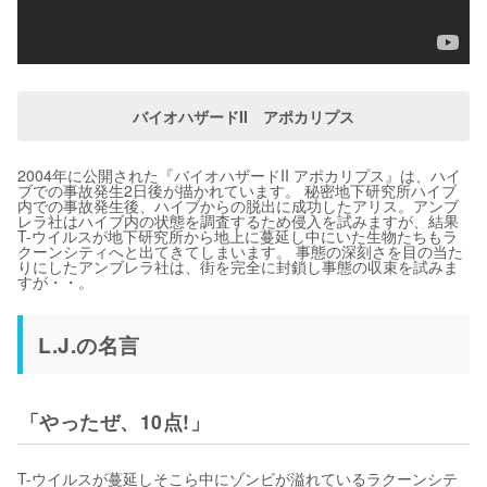
バイオハザードII アポカリプス
2004年に公開された『バイオハザードII アポカリプス』は、ハイ
ブでの事故発生2日後が描かれています。 秘密地下研究所ハイブ
内での事故発生後、ハイブからの脱出に成功したアリス。アンブ
レラ社はハイブ内の状態を調査するため侵入を試みますが、結果
T-ウイルスが地下研究所から地上に蔓延し中にいた生物たちもラ
クーンシティへと出てきてしまいます。 事態の深刻さを目の当た
りにしたアンブレラ社は、街を完全に封鎖し事態の収束を試みま
すが・・。
L.J.の名言
「やったぜ、10点!」
T-ウイルスが蔓延しそこら中にゾンビが溢れているラクーンシテ