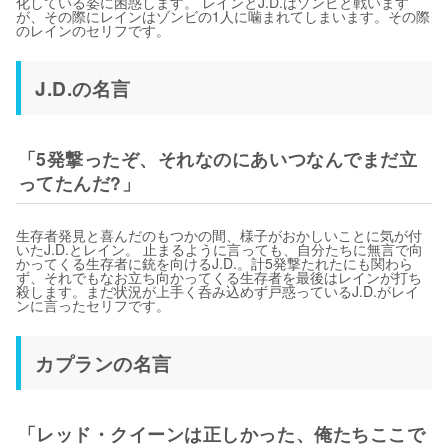
化している姿に困惑します。 レインとJ.D.はゾンビと戦います
が、その際にレインはゾンビの1人に噛まれてしまいます。その際
のレインのセリフです。
J.D.の名言
「5発撃ったぞ、それなのにあいつなんでまだ立
ってたんだ?」
生存者発見と喜んだのもつかの間、様子がおかしいことに気が付
いたJ.D.とレイン。 止まるように言っても、自分たちに無言で向
かってくる生存者に銃を向けるJ.D.。計5発撃たれたにも関わら
ず、それでもなお立ち向かってくる生存者を最後はレインが打ち
殺します。まだ状況が上手く呑み込めず戸惑っているJ.D.がレイ
ンに言ったセリフです。
カプランの名言
「レッド・クイーンは正しかった、俺たちここで