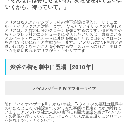
いくから、待っていて。」
アリスはなんとかアンブレラ社の地下施設に侵入し、サミュエ
ル・アイザックスと対峙します。 なんとかアイザックスを倒した
アリスは、無数の自分のクローンを発見するのです。研究所内か
らアンブレラ社のコンピュータに侵入したアリスは、東京にいる
アルバート・ウェスカーらに連絡を取るとともに自分がクローン
を連れて会いに行くと宣戦布告します。 アメリカの地下施設と連
絡が取れなくなったことを心配するウェスカーらの前に、ホログ
ラムを使い現れるアリスが言ったセリフです。
渋谷の街も劇中に登場【2010年】
バイオハザード IV アフターライフ
前作『バイオハザードIII』から1年後、T-ウイルスの蔓延は世界中
のいたるところで確認されており今だ事態の収束とはかけ離れて
います。アンブレラ社は東京の地下にも巨大施設を築きT-ウイル
スの監視を行っていました。そこへアリスが宣言通りにクローン
を連れてやってくるのです。