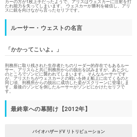
カーの方が1枚上手だったようで、アリスはウェスカーに注射を打
たれ能力を失ってしまいます。 ウェスカーが勝利を確信し、アリ
スに銃を向けながら言ったセリフです。
ルーサー・ウェストの名言
「かかってこいよ。」
刑務所に取り残された生存者たちのリーダー的存在でもあるルー
サー。アリスらと共に刑務所からの脱出を試みますが、あと少し
のところでゾンビに襲われてしまいます。 そんなルーサーです
が、アリスたちがウェスカーとの戦いを終え船上に出てくるのと
同じ頃、刑務所からの脱出に成功した姿がスクリーンに登場しま
す。最後のゾンビを倒したルーサーがゾンビにかけたセリフで
す。
最終章への幕開け【2012年】
バイオハザードV リトリビューション