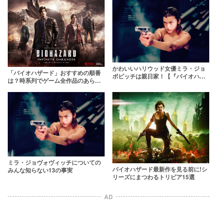
かわいいハリウッド女優ミラ・ジョ
「バイオハザード」おすすめの順番
ボビッチは親日家！【『バイオハザ
は？時系列でゲーム全作品のあらす
ード』ヒロインアリス役】
じ・ストーリーをネタバレ解説
ミラ・ジョヴォヴィッチについての
バイオハザード最新作を見る前に!シ
みんな知らない13の事実
リーズにまつわるトリビア15選
AD