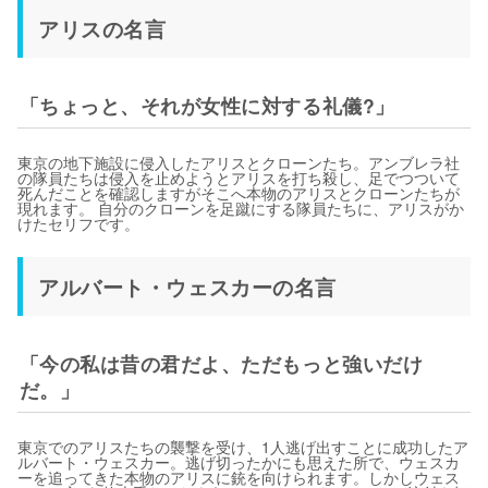
アリスの名言
「ちょっと、それが女性に対する礼儀?」
東京の地下施設に侵入したアリスとクローンたち。アンブレラ社
の隊員たちは侵入を止めようとアリスを打ち殺し、足でつついて
死んだことを確認しますがそこへ本物のアリスとクローンたちが
現れます。 自分のクローンを足蹴にする隊員たちに、アリスがか
けたセリフです。
アルバート・ウェスカーの名言
「今の私は昔の君だよ、ただもっと強いだけ
だ。」
東京でのアリスたちの襲撃を受け、1人逃げ出すことに成功したア
ルバート・ウェスカー。逃げ切ったかにも思えた所で、ウェスカ
ーを追ってきた本物のアリスに銃を向けられます。しかしウェス