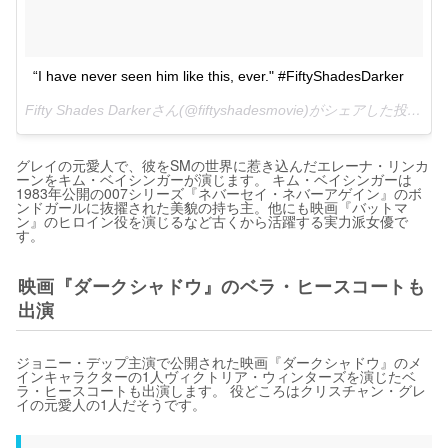
“I have never seen him like this, ever." #FiftyShadesDarker
Fifty Shades Darkerさん(@fiftyshadesmovie)がシェアした投稿 -
2
グレイの元愛人で、彼をSMの世界に惹き込んだエレーナ・リンカ
ーンをキム・ベイシンガーが演じます。 キム・ベイシンガーは
1983年公開の007シリーズ『ネバーセイ・ネバーアゲイン』のボ
ンドガールに抜擢された美貌の持ち主。他にも映画『バットマ
ン』のヒロイン役を演じるなど古くから活躍する実力派女優で
す。
映画『ダークシャドウ』のベラ・ヒースコートも
出演
ジョニー・デップ主演で公開された映画『ダークシャドウ』のメ
インキャラクターの1人ヴィクトリア・ウィンターズを演じたベ
ラ・ヒースコートも出演します。 役どころはクリスチャン・グレ
イの元愛人の1人だそうです。