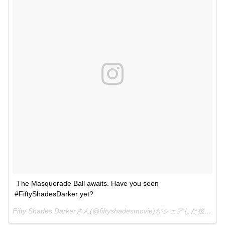
The Masquerade Ball awaits. Have you seen 
#FiftyShadesDarker yet?
Fifty Shades Darkerさん(@fiftyshadesmovie)がシェアした投稿 -
2