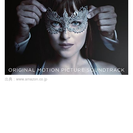
出典 :
www.amazon.co.jp