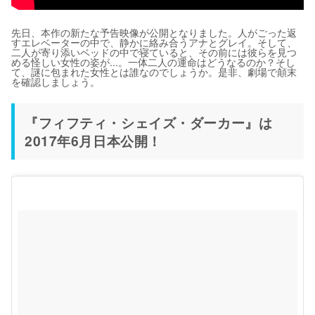
先日、本作の新たな予告映像が公開となりました。人がごった返
すエレベーターの中で、静かに絡み合うアナとグレイ。そして、
二人が寄り添いベッドの中で寝ていると、その前には彼らを見つ
める怪しい女性の姿が...。一体二人の運命はどうなるのか？そし
て、謎に包まれた女性とは誰なのでしょうか。是非、劇場で顛末
を確認しましょう。
『フィフティ・シェイズ・ダーカー』は
2017年6月日本公開！