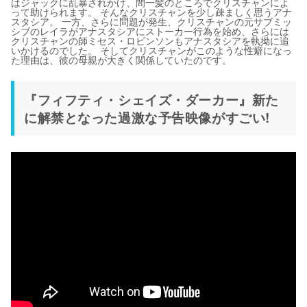
はジャックに乱暴されかけ、間一髪のところでクリスチャンによ
って助けられます。 そんなクリスチャンを少し疎ましく思うアナ
スタシア。 一方、さらに問題が発生、クリスチャンの元サブミッ
シブのレイラがアナスタシアにストーカー行為を始め、さらには
クリスチャンの師ミセス・ロビンソンもアナスタシアを執拗に追
いかけるのでした。 そしてクリスチャンがこのような性癖になっ
た理由は、彼の母親が大きく関係していたのです。
『フィフティ・シェイズ・ダーカー』新た
に解禁となった過激な予告映像がすごい!