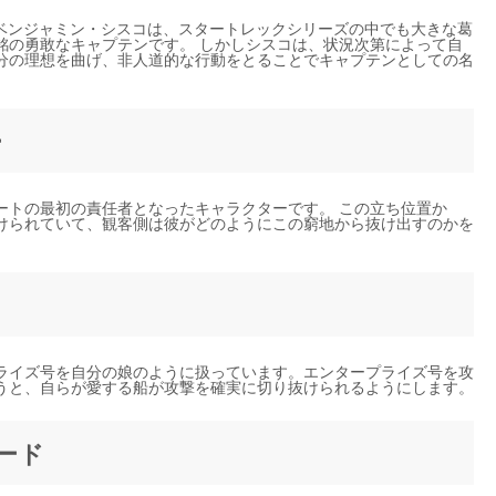
官ベンジャミン・シスコは、スタートレックシリーズの中でも大きな葛
銘の勇敢なキャプテンです。 しかしシスコは、状況次第によって自
分の理想を曲げ、非人道的な行動をとることでキャプテンとしての名
ー
ートの最初の責任者となったキャラクターです。 この立ち位置か
けられていて、観客側は彼がどのようにこの窮地から抜け出すのかを
ト
ライズ号を自分の娘のように扱っています。エンタープライズ号を攻
うと、自らが愛する船が攻撃を確実に切り抜けられるようにします。
カード