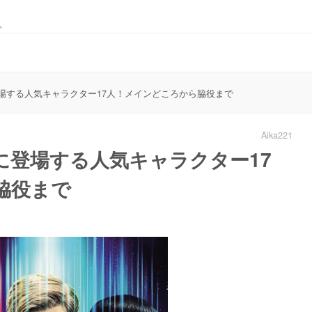
。
場する人気キャラクター17人！メインどころから脇役まで
Aika221
に登場する人気キャラクター17
脇役まで