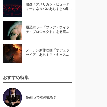
映画『アメリカン・ビューテ
ィー』ネタバレあらすじ&考
察！キャスト一覧からバラの
意味まで徹底解説
最恐ホラー『ブレア・ウィッ
チ・プロジェクト』を徹底紹
介【ネタバレ注意】
ノーラン新作映画『オデュッ
セイア』あらすじ・キャスト
解説！ホメロスの叙事詩を長
編映画史上初のIMAX全編撮影
で映像化
おすすめ特集
Netflixで次何観る？