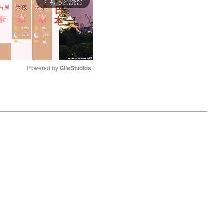
もっと読む
arrow_forward_ios
Powered by 
GliaStudios
M
u
t
e