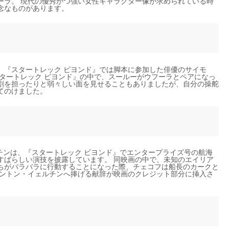
ーラ。 現代の優秀かつ強い女性キャラクター像が求められている時
念なものがあります。
。『スタートレック ビヨンド』では脚本に参加した俳優のサイモ
タートレック ビヨンド』の中で、スールーがウフーラとペアになっ
割を担ったりと弱々しい面を見せることもありましたが、自分の操舵
てのけました。
ルチンは、『スタートレック ビヨンド』でエンタープライズ号の航海
すばらしい演技を披露しています。 同映画の中で、未知のエイリア
ちがバラバラに行動することになった際、チェコフは船長のカークと
アントン・イェルチンへ捧げる献辞が映画のクレジット部分に挿入さ