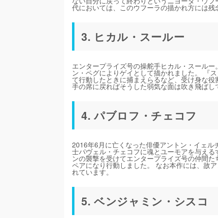
ない自分に戻って終わりというニヨータ・ウフ
代においては、このウフーラの描かれ方には残
3. ヒカル・スールー
エンタープライズ号の操舵手ヒカル・スールー
ン・ペグによりゲイとして描かれました。 『ス
て行動したときに捕まえらるなど、受け身な役
手の席に戻ればそうした弱気な面は吹き飛ばし
4. パブロフ・チェコフ
2016年6月に亡くなった俳優アントン・イェ
士パヴェル・チェコフに魂とユーモアを与える
ンの襲撃を受けてエンタープライズ号の仲間た
ペアになり行動しました。 なお本作には、故
れています。
5. ベンジャミン・シスコ