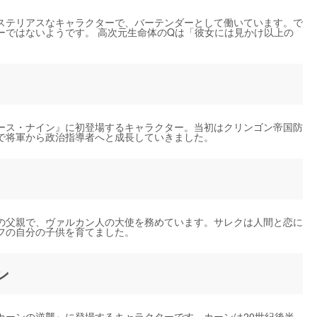
ステリアスなキャラクターで、バーテンダーとして働いています。で
ーではないようです。 高次元生命体のQは「彼女には見かけ以上の
ース・ナイン』に初登場するキャラクター。当初はクリンゴン帝国防
で将軍から政治指導者へと成長していきました。
の父親で、ヴァルカン人の大使を務めています。サレクは人間と恋に
フの自分の子供を育てました。
ン
カーンの逆襲』に登場するキャラクターです。カーンは20世紀後半