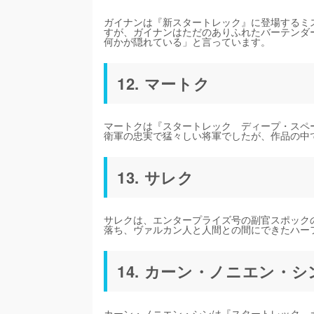
ガイナンは『新スタートレック』に登場するミ
すが、ガイナンはただのありふれたバーテンダ
何かが隠れている」と言っています。
12. マートク
マートクは『スタートレック ディープ・スペ
衛軍の忠実で猛々しい将軍でしたが、作品の中
13. サレク
サレクは、エンタープライズ号の副官スポック
落ち、ヴァルカン人と人間との間にできたハー
14. カーン・ノニエン・シ
カーン・ノニエン・シンは『スタートレック 