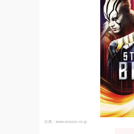
出典 :
www.amazon.co.jp