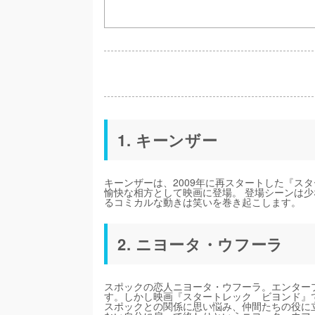
1. キーンザー
キーンザーは、2009年に再スタートした『ス
愉快な相方として映画に登場。 登場シーンは
るコミカルな動きは笑いを巻き起こします。
2. ニヨータ・ウフーラ
スポックの恋人ニヨータ・ウフーラ。エンター
す。しかし映画『スタートレック ビヨンド』
スポックとの関係に思い悩み、仲間たちの役に