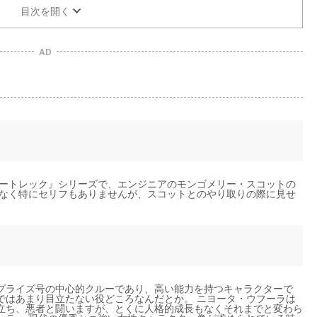
目次を開く
AD
タートレック』シリーズで、エンジニアのモンゴメリー・スコットの
少なく特にセリフもありませんが、スコットとのやり取りの際に見せ
プライズ号の中心的クルーであり、高い能力を持つキャラクターで
ではあまり目立たない役どころなんだとか。 ニヨータ・ウフーラは
立ち、悪者と闘いますが、とくに人格的成長もなくそれまでと変わら