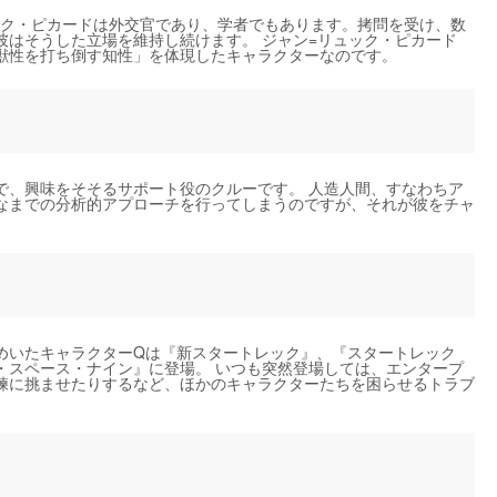
リュック・ピカードは外交官であり、学者でもあります。拷問を受け、数
彼はそうした立場を維持し続けます。 ジャン=リュック・ピカード
獣性を打ち倒す知性」を体現したキャラクターなのです。
で、興味をそそるサポート役のクルーです。 人造人間、すなわちア
なまでの分析的アプローチを行ってしまうのですが、それが彼をチャ
めいたキャラクターQは『新スタートレック』、『スタートレック
・スペース・ナイン』に登場。 いつも突然登場しては、エンタープ
練に挑ませたりするなど、ほかのキャラクターたちを困らせるトラブ