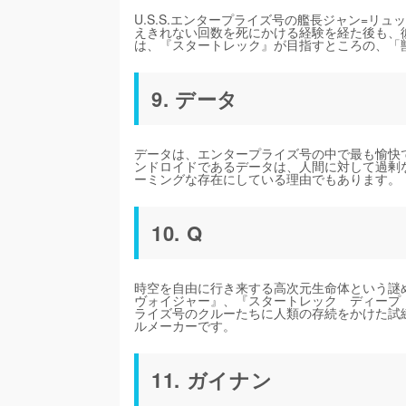
U.S.S.エンタープライズ号の艦長ジャン=
えきれない回数を死にかける経験を経た後も、
は、『スタートレック』が目指すところの、「
9. データ
データは、エンタープライズ号の中で最も愉快
ンドロイドであるデータは、人間に対して過剰
ーミングな存在にしている理由でもあります。
10. Q
時空を自由に行き来する高次元生命体という謎
ヴォイジャー』、『スタートレック ディープ
ライズ号のクルーたちに人類の存続をかけた試
ルメーカーです。
11. ガイナン