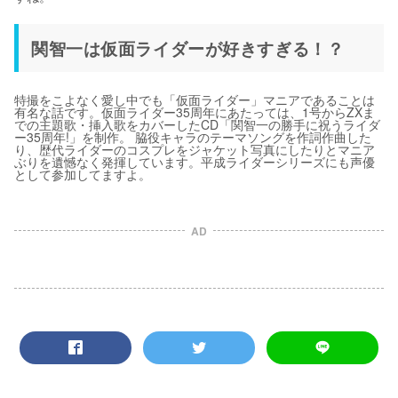
関智一は仮面ライダーが好きすぎる！？
特撮をこよなく愛し中でも「仮面ライダー」マニアであることは
有名な話です。仮面ライダー35周年にあたっては、1号からZXま
での主題歌・挿入歌をカバーしたCD「関智一の勝手に祝うライダ
ー35周年!」を制作。 脇役キャラのテーマソングを作詞作曲した
り、歴代ライダーのコスプレをジャケット写真にしたりとマニア
ぶりを遺憾なく発揮しています。平成ライダーシリーズにも声優
として参加してますよ。
AD