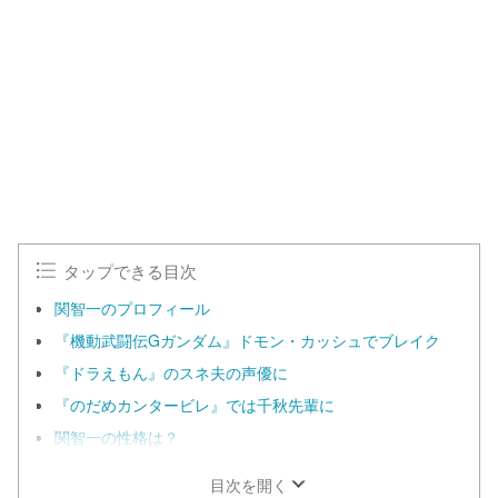
n
d
m
e
u
d
t
:
e
1
0
0
.
0
0
%
タップできる目次
関智一のプロフィール
『機動武闘伝Gガンダム』ドモン・カッシュでブレイク
『ドラえもん』のスネ夫の声優に
『のだめカンタービレ』では千秋先輩に
関智一の性格は？
目次を開く