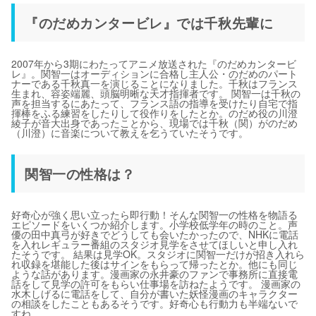
『のだめカンタービレ』では千秋先輩に
2007年から3期にわたってアニメ放送された『のだめカンタービ
レ』。関智一はオーディションに合格し主人公・のだめのパート
ナーである千秋真一を演じることになりました。千秋はフランス
生まれ、容姿端麗、頭脳明晰な天才指揮者です。 関智一は千秋の
声を担当するにあたって、フランス語の指導を受けたり自宅で指
揮棒をふる練習をしたりして役作りをしたとか。のだめ役の川澄
綾子が音大出身であったことから、現場では千秋（関）がのだめ
（川澄）に音楽について教えを乞うていたそうです。
関智一の性格は？
好奇心が強く思い立ったら即行動！そんな関智一の性格を物語る
エピソードをいくつか紹介します。小学校低学年の時のこと。声
優の田中真弓が好きでどうしても会いたかったので、NHKに電話
を入れレギュラー番組のスタジオ見学をさせてほしいと申し入れ
たそうです。 結果は見学OK。スタジオに関智一だけが招き入れら
れ収録を堪能した後はサインをもらって帰ったとか。他にも同じ
ような話があります。漫画家の永井豪のファンで事務所に直接電
話をして見学の許可をもらい仕事場を訪ねたようです。 漫画家の
水木しげるに電話をして、自分が書いた妖怪漫画のキャラクター
の相談をしたこともあるそうです。好奇心も行動力も半端ないで
すね。