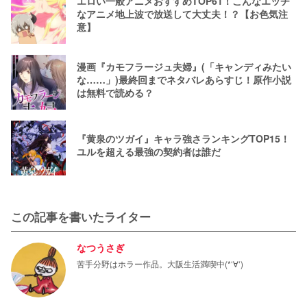
エロい一般アニメおすすめTOP61！こんなエッチ
なアニメ地上波で放送して大丈夫！？【お色気注
意】
漫画『カモフラージュ夫婦』(「キャンディみたい
な……」)最終回までネタバレあらすじ！原作小説
は無料で読める？
『黄泉のツガイ』キャラ強さランキングTOP15！
ユルを超える最強の契約者は誰だ
この記事を書いたライター
なつうさぎ
苦手分野はホラー作品。大阪生活満喫中(*‘∀‘)