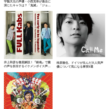
宇髄天元の声優・小西克幸が過去に
演じたキャラは？「鬼滅」「ジョジ
ョ」「銀魂」など有名作品が盛り沢
山
井上和彦を徹底解説！『銀魂』で朧
柿原徹也、ドイツが生んだ大人気声
の声を担当するイケメンボイス声優
優について気になる事実9選
に迫る8のこと