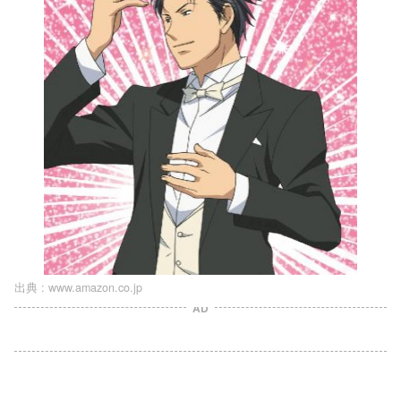
出典 :
www.amazon.co.jp
AD
L
o
/
U
a