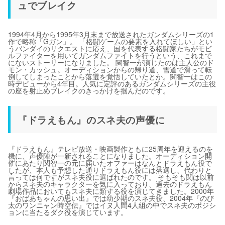
ュでブレイク
1994年4月から1995年3月末まで放送されたガンダムシリーズの1
作で略称「Gガン」。 「格闘ゲームの要素を入れてほしい」とい
うバンダイのリクエストに応え、国を代表する格闘家たちがモビ
ルファイターを用いてガンダムファイトを行うという、これまで
にないストーリーになりました。 関智一が演じたのは主人公のド
モン・カッシュ。オーディションからの帰り道、雪道で滑って転
倒してしまったことから落選を覚悟していたとか。関智一はこの
時デビューから4年目。人気に定評のあるガンダムシリーズの主役
の座を射止めブレイクのきっかけを掴んだのです。
『ドラえもん』のスネ夫の声優に
『ドラえもん』テレビ放送・映画製作ともに25周年を迎えるのを
機に、声優陣が一新されることになりました。オーディション開
催にあたり関智一の元に届いたオファーはなんとドラえもん役で
したが、本人も予想した通りドラえもん役には落選し、代わりと
言っては何ですがスネ夫役に選ばれたのです。 そもそも関は以前
からスネ夫のキャラクターを気に入っており、過去のドラえもん
劇場作品においてもスネ夫に類する役を演じてきました。2000年
『おばあちゃんの思い出』では幼少期のスネ夫役、2004年『のび
太のワンニャン時空伝』ではイヌ人間4人組の中でスネ夫のポジシ
ョンに当たるダク役を演じています。