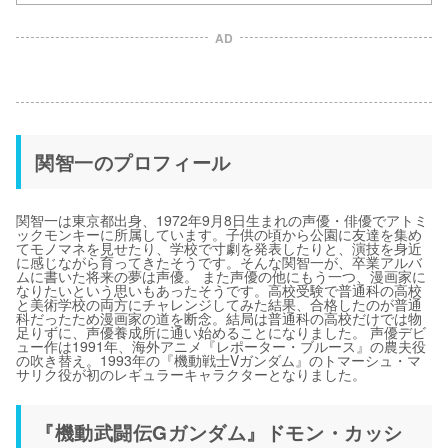
AD
関智一のプロフィール
関智一は東京都出身、1972年9月8日生まれの声優・俳優でアトミ
ックモンキーに所属しています。子供の頃から公園に友達を集め
てモノマネを見せたり、学校で寸劇を発表したりと、演技を身近
に感じながら育ってきたそうです。そんな関智一が、卒業アルバ
ムに書いた将来の夢は声優。 また声優の他にもう一つ、漫画家に
なりたいという思いもあったそうです。高校受験で普通科の高校
と美術学校の両方にチャレンジしてみた結果、合格したのが普通
科だったため漫画家の道を断念。結局は普通科の高校だけでは物
足りずに、声優養成所に通い始めることになりました。 声優デビ
ュー作は1991年、海外アニメ『レポーター・ブルース』の農夫役
の吹き替え。1993年の『機動戦士Vガンダム』のトマーシュ・マ
サリク役が初のレギュラーキャラクターとなりました。
『機動武闘伝Gガンダム』ドモン・カッシ