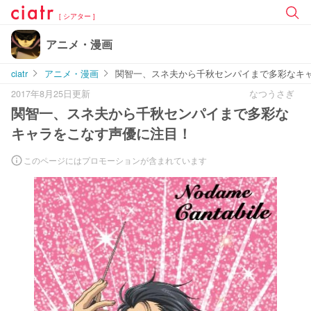
[ シアター ]
アニメ・漫画
ciatr
アニメ・漫画
関智一、スネ夫から千秋センパイまで多彩なキ
2017年8月25日更新
なつうさぎ
関智一、スネ夫から千秋センパイまで多彩な
キャラをこなす声優に注目！
このページにはプロモーションが含まれています