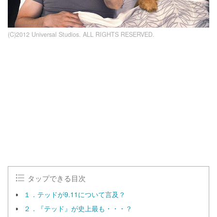
(C)2012 Universal Studios. ALL RIGHTS RESERVED.
L
o
/
U
a
n
d
m
e
u
d
t
:
e
1
0
0
.
0
0
%
タップできる目次
１．テッドが9.11について言及？
２．『テッド』が史上最も・・・？