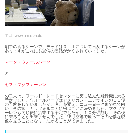
出典:
www.amazon.de
劇中のあるシーンで、テッドは９１１について言及するシーンが
ありますがこれにも驚愕の裏話がかくされていました。
マーク・ウォールバーグ
と
セス・マクファーレン
の二人は、ワールドトレードセンターに突っ込んだ飛行機に乗る
予定でした。ウォールバーグはアメリカン・エアラインの１１便
の予約をしていましたが、考えを変え、ニューヨークまで車で向
い、その後、カリフォルニアに飛ぶことに決めました。マクファ
ーレンも同じ便に搭乗する予定でしたが、１０分遅刻し、その便
に乗ることが出来ませんでした。彼は空港で座ってその悲惨な映
像を見ることとなり、助かることができました。