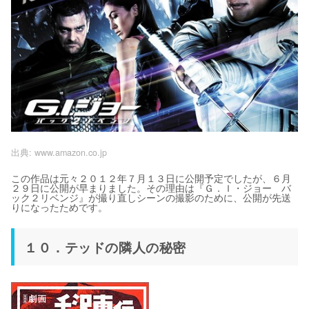
出典:
www.amazon.co.jp
この作品は元々２０１２年７月１３日に公開予定でしたが、６月
２９日に公開が早まりました。その理由は『Ｇ．Ｉ・ジョー バ
ック２リベンジ』が撮り直しシーンの撮影のために、公開が先送
りになったためです。
１０．テッドの隣人の秘密