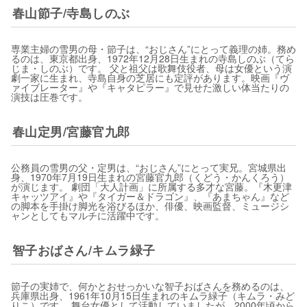
春山節子/寺島しのぶ
専業主婦の雪男の母・節子は、“おじさん”にとって義理の姉。務め
るのは、東京都出身、1972年12月28日生まれの寺島しのぶ（てら
じま・しのぶ）です。 父と祖父は歌舞伎役者、母は女優という演
劇一家に生まれ、寺島自身の芝居にも定評があります。映画『ヴ
ァイブレーター』や『キャタピラー』で見せた激しい体当たりの
演技は圧巻です。
春山定男/宮藤官九郎
公務員の雪男の父・定男は、“おじさん”にとって実兄。宮城県出
身、1970年7月19日生まれの宮藤官九郎（くどう・かんくろう）
が演じます。 劇団「大人計画」に所属する多才な宮藤。『木更津
キャッツアイ』や『タイガー＆ドラゴン』、『あまちゃん』など
の脚本を手掛け脚光を浴びるほか、俳優、映画監督、ミュージシ
ャンとしてもマルチに活躍中です。
智子おばさん/キムラ緑子
節子の実姉で、何かとおせっかいな智子おばさんを務めるのは、
兵庫県出身、1961年10月15日生まれのキムラ緑子（キムラ・みど
りこ）です。 舞台女優として活動していましたが、2000年頃から