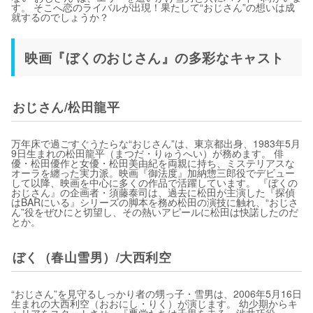
す。 そこへ恋のライバルが出現！果たして“おじさん”の想いは成
就するのでしょうか？
映画『ぼくのおじさん』の多彩なキャスト
おじさん/松田龍平
万年床で過ごすぐうたらな“おじさん”は、東京都出身、1983年5月
9日生まれの松田龍平（まつだ・りゅうへい）が務めます。 俳
優・松田優作と女優・松田美由紀を両親に持ち、ミステリアスな
オーラを纏った実力派。映画『御法度』加納惣三郎役でデビュー
して以降、映画を中心に多くの作品で活躍しています。 『ぼくの
おじさん』の企画者・須藤泰司は、過去に松田が主演した『探偵
はBARにいる』シリーズの脚本を務め松田の演技に触れ、“おじさ
ん”役をぜひにと切望し、その熱いアピールに松田は快諾したのだ
とか。
ぼく（春山雪男）/大西利空
“おじさん”を見守るしっかり者の甥っ子・雪男は、2006年5月16日
生まれの大西利空（おおにし・りく）が演じます。 幼少期からキ