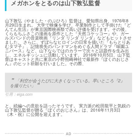
メガホンをとるのは山下敦弘監督
山下敦弘（やました・のぶひろ）監督は、愛知県出身、1976年8
月29日生まれ。 大学で映像を学び、卒業制作として手掛けた『ど
んてん生活』が東京国際映画祭で高い評価を受けます。その後、
くらもちふさこの漫画を原作とした『天然コケッコー』や、ガー
ルズバンドの音楽映画『リンダ リンダ リンダ』などもヒットさせ
ました。 さらに、ずぼらなヒロインの日常を描いた『もらとりあ
むタマ子』、記憶喪失のバンドマンをめぐる人間ドラマ『味園ユ
ニバース』など、山下ならではのカラーで次々と話題作を生み出
し、エネルギッシュに活動しています。 2016年10月5日、山下監
督はキャストと共に東京の小野照崎神社で最新作『ぼくのおじさ
ん』のヒット祈願を行いました。その際、
「利空が会うたびに大きくなっている。早いところ『2』
を撮りたい」
引用：
eiga.com
と、続編への意欲を語ったそうです。 実力派の松田龍平と気鋭の
山下敦弘監督が贈る『ぼくのおじさん』は、2016年11月3日
（木・祝）に公開を迎えます。
AD