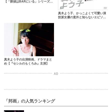
【「探偵はBARにいる」シリーズ、
『散歩する侵略者』他】
真木よう子、かっこよくて可愛い演
技派女優の意外と知らないエピソー
ド9選
真木よう子の出演映画、ドラマまと
め【『セシルのもくろみ』主演】
AD
「邦画」の人気ランキング