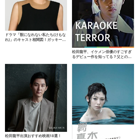
ドラマ「獣になれない私たち(けもな
れ)」のキャスト相関図！ガッキーと
松田龍平が共演
松田龍平、イケメン俳優のすごすぎ
るデビュー作を知ってる？父との関
係から出演作までまとめ8選
松田龍平出演おすすめ映画18選！