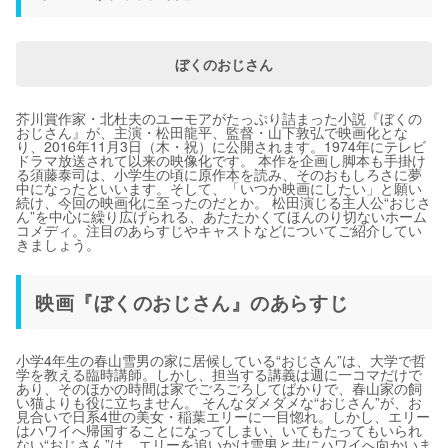
ぼくのおじさん
芥川賞作家・北杜夫のユーモアがたっぷり詰まった小説『ぼくの
おじさん』が、主演・松田龍平、監督・山下敦弘で映画化とな
り、2016年11月3日（木・祝）に公開されます。1974年にテレビ
ドラマ放送されて以来の映像化です。 本作を企画し脚本も手掛け
る須藤泰司は、小学生の頃に原作本を読み、そのおもしろさに夢
中になったといいます。そして、「いつか映画にしたい」と願い
続け、今回の映画化に至ったのだとか。 松田演じる主人公“おじさ
ん”を中心に繰り広げられる、あたたかくてほんのり切ないホーム
コメディ。注目のあらすじやキャストなどについてご紹介してい
きましょう。
映画『ぼくのおじさん』のあらすじ
小学4年生の春山雪男の家に居候している“おじさん”は、大学で哲
学を教える臨時講師。しかし、担当する講義は週に一コマだけで
あり、そのほかの時間は家でごろごろしてばかりで、春山家の飼
い猫よりも役に立ちません。 そんなダメダメな“おじさん”が、お
見合いで日系4世の美女・稲葉エリーに一目惚れ。しかし、エリー
はハワイへ帰国することになってしまい、いてもたってもいられ
ない“おじさん”は、エリーを追いかけ雪男と共にハワイへ向かいま