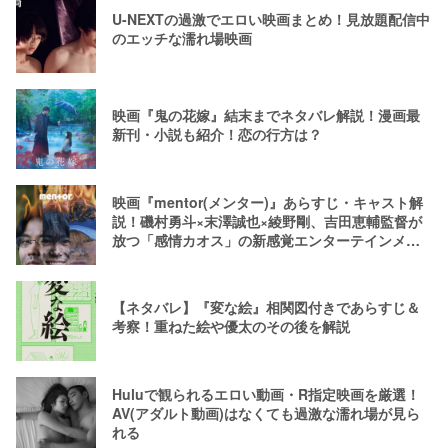
U-NEXTの過激でエロい映画まとめ！見放題配信中
のエッチな濡れ場映画
映画『鬼の花嫁』結末までネタバレ解説！漫画最
新刊・小説も紹介！恋の行方は？
映画『mentor(メンター)』あらすじ・キャスト解
説！磯村勇斗×末澤誠也×綾野剛、吉田恵輔監督が
放つ「感情カオス」の新感覚エンターテインメン
ト
【ネタバレ】『変な絵』相関図付きであらすじ＆
考察！重ねた絵や優太のその後を解説
Huluで観られるエロい動画・R指定映画を厳選！
AV(アダルト動画)はなくても過激な濡れ場が見ら
れる