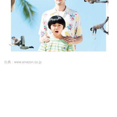
出典 :
www.amazon.co.jp