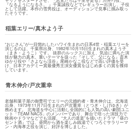
ャリアをスタートさせ、『悪党たちは千里を走る』渋井巧役、
『なるようになるさ。 』千葉誠役などでレギュラー出演し、子役
として活躍。本作の雪男役は、オーディションで見事に掴み取っ
たそうです。
稲葉エリー/真木よう子
“おじさん”が一目惚れしたハワイ生まれの日系4世・稲葉エリーを
演じるのは、千葉県出身、1982年10月15日生まれの真木よう子
（まき・ようこ）です。 抜群のルックスに加え、気迫に満ちた演
技が魅力の真木。重いテーマを扱った『そして、父になる』斎木
ゆかり役や『さよなら渓谷』尾崎かなこ役などで高い評価を受
け、日本アカデミー賞最優秀主演女優賞をはじめ多くの賞を獲得
しています。
青木伸介/戸次重幸
老舗和菓子屋の御曹司でエリーの元婚約者・青木伸介は、北海道
出身、1973年11月7日生まれの戸次重幸（とつぎ・しげゆき）が
務めます。 北海道を中心に活動し全国的にも人気の高い劇団ユニ
ット「TEAM NACS」のメンバーであり、舞台で培った演技力で
映画やドラマなどでも活躍。 “大人の道楽”を描いたドラマ『昼の
セント酒』では、昼間から酒を楽しみ銭湯でくつろぐサラリーマ
ン・内海孝之役を演じ、好評を博しました。