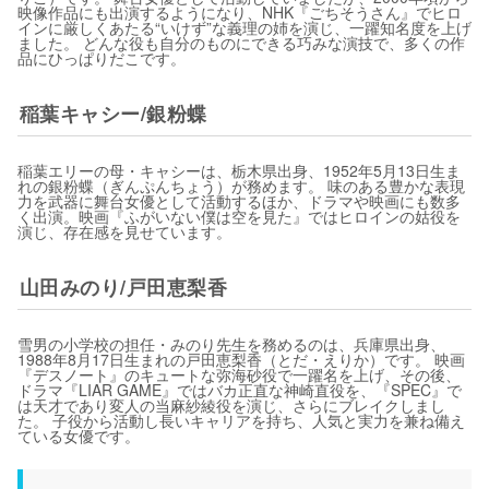
映像作品にも出演するようになり、NHK『ごちそうさん』でヒロ
インに厳しくあたる“いけず”な義理の姉を演じ、一躍知名度を上げ
ました。 どんな役も自分のものにできる巧みな演技で、多くの作
品にひっぱりだこです。
稲葉キャシー/銀粉蝶
稲葉エリーの母・キャシーは、栃木県出身、1952年5月13日生ま
れの銀粉蝶（ぎんぷんちょう）が務めます。 味のある豊かな表現
力を武器に舞台女優として活動するほか、ドラマや映画にも数多
く出演。映画『ふがいない僕は空を見た』ではヒロインの姑役を
演じ、存在感を見せています。
山田みのり/戸田恵梨香
雪男の小学校の担任・みのり先生を務めるのは、兵庫県出身、
1988年8月17日生まれの戸田恵梨香（とだ・えりか）です。 映画
『デスノート』のキュートな弥海砂役で一躍名を上げ、その後、
ドラマ『LIAR GAME』ではバカ正直な神崎直役を、『SPEC』で
は天才であり変人の当麻紗綾役を演じ、さらにブレイクしまし
た。 子役から活動し長いキャリアを持ち、人気と実力を兼ね備え
ている女優です。