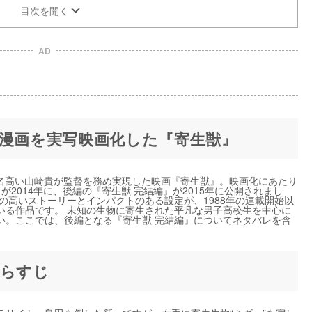
目次を開く
AD
の漫画を実写映画化した『寄生獣』
も名高い山崎貴が監督を務め実現した映画『寄生獣』。映画化にあたり
2014年に、後編の『寄生獣 完結編』が2015年に公開されまし
の高いストーリーとインパクトのある設定が、1988年の連載開始以
いる作品です。 未知の生物に寄生された平凡な男子高校生を中心に
い。ここでは、後編となる『寄生獣 完結編』についてネタバレを含
あらすじ