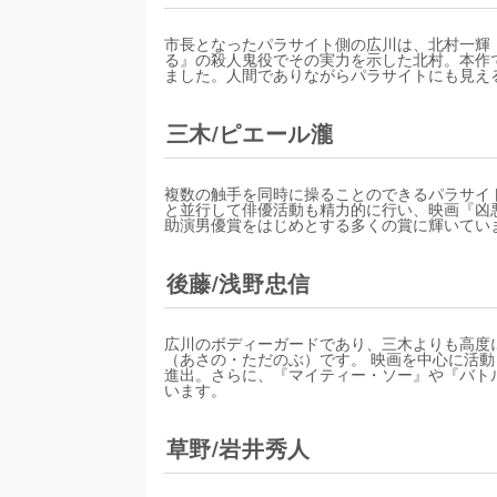
市長となったパラサイト側の広川は、北村一輝
る』の殺人鬼役でその実力を示した北村。本作
ました。人間でありながらパラサイトにも見え
三木/ピエール瀧
複数の触手を同時に操ることのできるパラサイ
と並行して俳優活動も精力的に行い、映画『凶
助演男優賞をはじめとする多くの賞に輝いてい
後藤/浅野忠信
広川のボディーガードであり、三木よりも高度
（あさの・ただのぶ）です。 映画を中心に活
進出。さらに、『マイティー・ソー』や『バト
います。
草野/岩井秀人