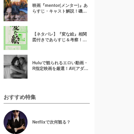
映画『mentor(メンター)』あ
らすじ・キャスト解説！磯村
勇斗×末澤誠也×綾野剛、吉田
恵輔監督が放つ「感情カオ
ス」の新感覚エンターテイン
メント
【ネタバレ】『変な絵』相関
図付きであらすじ＆考察！重
ねた絵や優太のその後を解説
Huluで観られるエロい動画・
R指定映画を厳選！AV(アダル
ト動画)はなくても過激な濡れ
場が見られる
おすすめ特集
Netflixで次何観る？