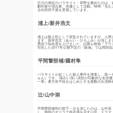
広川の側近のパラサイト・草野を務めたのは、
劇作家や演出家、俳優として活動。NHK『生む
る向田邦子賞を受賞しています。
浦上/新井浩文
浦上は殺人犯として収監されていますが、人間
ます。新井浩文（あらい・ひろふみ）が演じまし
男役で知名度を上げました。以降も映画『アウ
写化した2017年公開予定の『銀魂』では岡田
平間警部補/國村隼
パラサイトが起こした殺人事件を捜査し、新一
ゅん）です。 味わい深い演技が印象的な名俳優。
一章』東方良平役をはじめとする複数の出演映
辻/山中崇
平間警部補刑の部下・辻を演じたのは、山中崇
し、独特のオーラで存在感を示す山中。ドラマ『