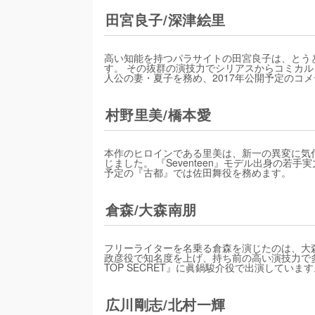
田宮良子/深津絵里
高い知能を持つパラサイトの田宮良子は、とう
す。 その抜群の演技力でシリアスからコミカル
人公の妻・夏子を務め、2017年公開予定のコ
村野里美/橋本愛
本作のヒロインである里美は、新一の異変に気
じました。 『Seventeen』モデル出身の若
予定の『古都』では佐田舞役を務めます。
倉森/大森南朋
フリーライターを名乗る倉森を演じたのは、大森
政彦役で知名度を上げ、持ち前の高い演技力で多く
TOP SECRET』に眞鍋駿介役で出演しています
広川剛志/北村一輝