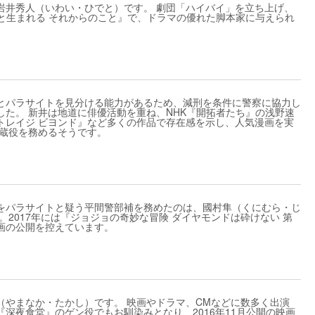
岩井秀人（いわい・ひでと）です。 劇団「ハイバイ」を立ち上げ、
と生まれる それからのこと』で、ドラマの優れた脚本家に与えられ
とパラサイトを見分ける能力があるため、減刑を条件に警察に協力し
た。 新井は地道に俳優活動を重ね、NHK『開拓者たち』の浅野速
トレイジ ビヨンド』など多くの作品で存在感を示し、人気漫画を実
似蔵役を務めるそうです。
をパラサイトと疑う平間警部補を務めたのは、國村隼（くにむら・じ
2017年には『ジョジョの奇妙な冒険 ダイヤモンドは砕けない 第
画の公開を控えています。
（やまなか・たかし）です。 映画やドラマ、CMなどに数多く出演
深夜食堂』のゲン役でもお馴染みとなり、2016年11月公開の映画