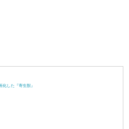
L
o
a
d
e
d
:
1
0
0
.
0
0
%
画化した『寄生獣』