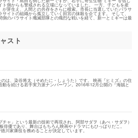
ラサイト・島田も倒した新一ですが、右手に寄生生物“ミギー”を宿し
イト側からも警戒される立場になっていました。 一方、子どもを産
」が芽生え、人間との共存をさらに模索。市長に当選していたパラサ
ラサイトの組織から孤立していく田宮の抹殺を企てます。 そして、
間側のパラサイト殲滅部隊との熾烈な戦いを経て、新一とミギーは最
キャスト
たのは、染谷将太（そめたに・しょうた）です。 映画『ヒミズ』の住
動を続ける若手実力派ナンバーワン。2016年12月公開の『海賊と
プチャ」という最新の技術で再現され、阿部サダヲ（あべ・サダヲ）
看板俳優であり、舞台はもちろん映画やドラマにもひっぱりだこ。
』で徳川家康役を務めることが決定しています。