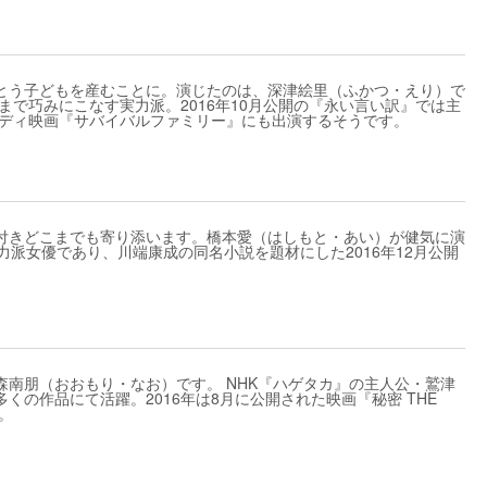
とう子どもを産むことに。演じたのは、深津絵里（ふかつ・えり）で
まで巧みにこなす実力派。2016年10月公開の『永い言い訳』では主
メディ映画『サバイバルファミリー』にも出演するそうです。
付きどこまでも寄り添います。橋本愛（はしもと・あい）が健気に演
手実力派女優であり、川端康成の同名小説を題材にした2016年12月公開
南朋（おおもり・なお）です。 NHK『ハゲタカ』の主人公・鷲津
の作品にて活躍。2016年は8月に公開された映画『秘密 THE
。