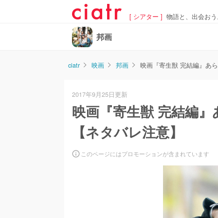
[ シアター ]
物語と、出会おう
邦画
ciatr
映画
邦画
映画『寄生獣 完結編』あ
2017年9月25日更新
映画『寄生獣 完結編
【ネタバレ注意】
このページにはプロモーションが含まれています