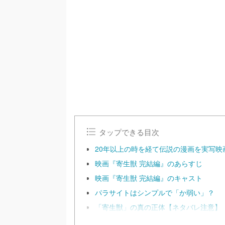
/
U
n
m
u
t
e
タップできる目次
20年以上の時を経て伝説の漫画を実写映
映画『寄生獣 完結編』のあらすじ
映画『寄生獣 完結編』のキャスト
パラサイトはシンプルで「か弱い」？
「寄生獣」の真の正体【ネタバレ注意】