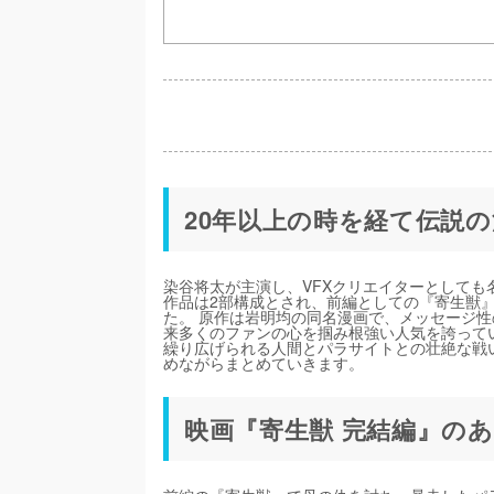
20年以上の時を経て伝説
染谷将太が主演し、VFXクリエイターとして
作品は2部構成とされ、前編としての『寄生獣』が
た。 原作は岩明均の同名漫画で、メッセージ性
来多くのファンの心を掴み根強い人気を誇って
繰り広げられる人間とパラサイトとの壮絶な戦
めながらまとめていきます。
映画『寄生獣 完結編』の