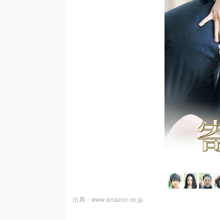
出典 :
www.amazon.co.jp