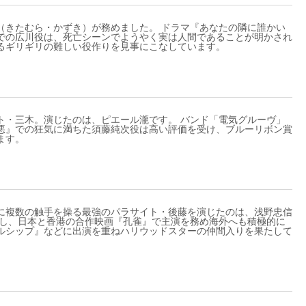
（きたむら・かずき）が務めました。 ドラマ『あなたの隣に誰かい
での広川役は、死亡シーンでようやく実は人間であることが明かされ
るギリギリの難しい役作りを見事にこなしています。
ト・三木。演じたのは、ピエール瀧です。 バンド「電気グルーヴ」
悪』での狂気に満ちた須藤純次役は高い評価を受け、ブルーリボン賞
ます。
に複数の触手を操る最強のパラサイト・後藤を演じたのは、浅野忠信
動し、日本と香港の合作映画『孔雀』で主演を務め海外へも積極的に
ルシップ』などに出演を重ねハリウッドスターの仲間入りを果たして