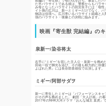
前編の『寄生獣』で母の仇を討ち、暴走したパ
た半パラサイトである彼は、警察からもパラサ
み母となったパラサイトの田宮良子には「母性
イト側の広川は、新一とミギーだけでなく、パ
物語は佳境へ。広川率いるパラサイト組織と人
強のパラサイト・後藤との決戦に臨みます。
映画『寄生獣 完結編』の
泉新一/染谷将太
右手に“ミギー”を宿した主人公・泉新一を務め
田祐一役で脚光を浴び、その後も精力的に俳優活
よばれた男』には長谷部喜雄役で出演します。
ミギー/阿部サダヲ
新一に寄生したミギーは「パフォーマンスキャ
がその声を務めました。 劇団「大人計画」の
2017年のNHK大河ドラマ『おんな城主 直虎