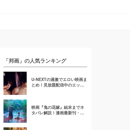
「邦画」の人気ランキング
U-NEXTの過激でエロい映画ま
とめ！見放題配信中のエッチ
な濡れ場映画
映画『鬼の花嫁』結末までネ
タバレ解説！漫画最新刊・小
説も紹介！恋の行方は？