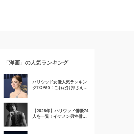
「洋画」の人気ランキング
ハリウッド女優人気ランキン
グTOP50！これだけ押さえれ
ば海外女優通【2026年最新
版】
【2026年】ハリウッド俳優74
人を一覧！イケメン男性俳優
を若手から大御所まで解説！
日本人も紹介