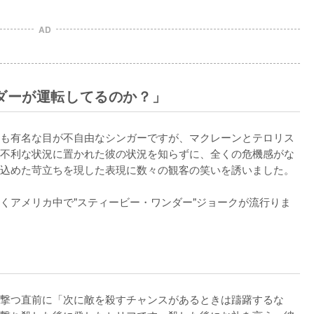
AD
ダーが運転してるのか？」
も有名な目が不自由なシンガーですが、マクレーンとテロリス
不利な状況に置かれた彼の状況を知らずに、全くの危機感がな
込めた苛立ちを現した表現に数々の観客の笑いを誘いました。

くアメリカ中で"スティービー・ワンダー"ジョークが流行りま
撃つ直前に「次に敵を殺すチャンスがあるときは躊躇するな