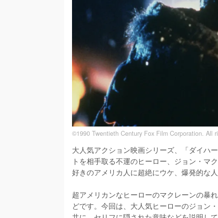
©1990 Twentieth Century Fox Film Corporation. All ri
大人気アクション映画シリーズ、「ダイハー
トを相手取る不運のヒーロー、ジョン・マク
好きのアメリカ人に超絶にウケ、爆発的な人
超アメリカンなヒーローのマクレーンの暴れ
どです。今回は、大人気ヒーローのジョン・
共に、セリフに隠された意味などを説明して