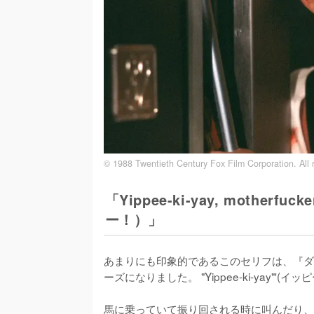
© 1988 Twentieth Century Fox Film Corporation. All r
「Yippee-ki-yay, moth
ー！）」
あまりにも印象的であるこのセリフは、『ダ
ーズになりました。 "Yippee-ki-yay"
馬に乗っていて振り回される時に叫んだり、