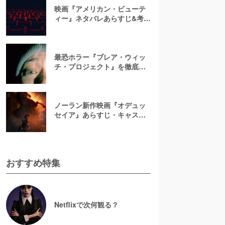
映画『アメリカン・ビューテ
ィー』ネタバレあらすじ&考
察！キャスト一覧からバラの
意味まで徹底解説
最恐ホラー『ブレア・ウィッ
チ・プロジェクト』を徹底紹
介【ネタバレ注意】
ノーラン新作映画『オデュッ
セイア』あらすじ・キャスト
解説！ホメロスの叙事詩を長
編映画史上初のIMAX全編撮影
で映像化
おすすめ特集
Netflixで次何観る？