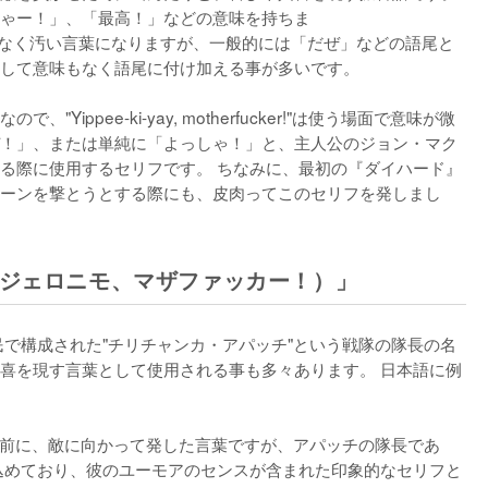
ゃー！」、「最高！」などの意味を持ちま
トンデモなく汚い言葉になりますが、一般的には「だぜ」などの語尾と
して意味もなく語尾に付け加える事が多いです。 

ippee-ki-yay, motherfucker!"は使う場面で意味が微
！」、または単純に「よっしゃ！」と、主人公のジョン・マク
る際に使用するセリフです。 ちなみに、最初の『ダイハード』
ーンを撃とうとする際にも、皮肉ってこのセリフを発しまし
cker!（ジェロニモ、マザファッカー！）」
先住民で構成された"チリチャンカ・アパッチ"という戦隊の隊長の名
喜を現す言葉として使用される事も多々あります。 日本語に例
直前に、敵に向かって発した言葉ですが、アパッチの隊長であ
両方を込めており、彼のユーモアのセンスが含まれた印象的なセリフと