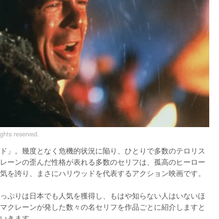
ghts reserved.
ド」。幾度となく危機的状況に陥り、ひとりで多数のテロリス
レーンの歪んだ性格が表れる多数のセリフは、孤高のヒーロー
気を誇り、まさにハリウッドを代表するアクション映画です。

っぷりは日本でも人気を獲得し、もはや知らない人はいないほ
マクレーンが発した数々の名セリフを作品ごとに紹介しますと
いきます。