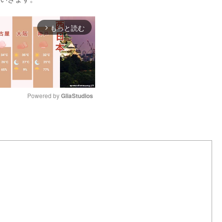
もっと読む
arrow_forward_ios
Powered by 
GliaStudios
M
u
t
e