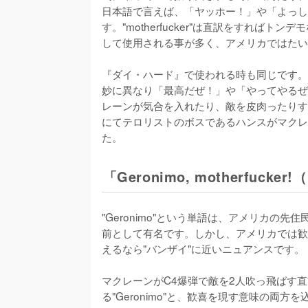
日本語で言えば、「ヤッホー！」や「よっし
す。"motherfucker"は直訳をすれば
して使用される事が多く、アメリカではたい
『ダイ・ハード』で使われる時も同じです。なので、"Y
妙に異なり「最高だぜ！」や「やってやるぜ
レーンが気合を入れたり、敵を皮肉ったりす
にてテロリストのボスであるハンスがマクレ
た。
「Geronimo, motherfu
"Geronimo"という単語は、アメリカの
前として有名です。しかし、アメリカでは歓
えるなら"バンザイ"に近いニュアンスです。

マクレーンがC4爆弾で敵を2人吹っ飛ばす
る"Geronimo"と、歓喜を現す意味の