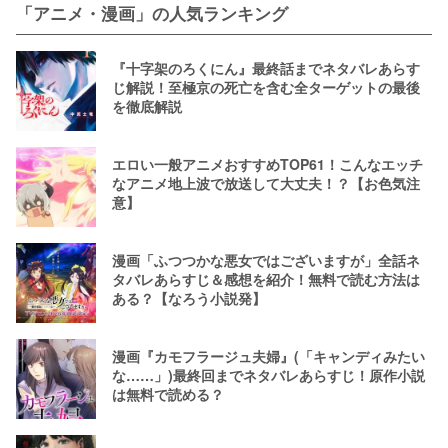
「アニメ・漫画」の人気ランキング
『十字架のろくにん』最終話までネタバレあらす
じ解説！至極京の死亡を含む全ターゲットの最後
を徹底解説
エロい一般アニメおすすめTOP61！こんなエッチ
なアニメ地上波で放送して大丈夫！？【お色気注
意】
漫画「ふつつかな悪女ではございますが」全話ネ
タバレあらすじ＆感想を紹介！無料で読む方法は
ある？【なろう小説発】
漫画『カモフラージュ夫婦』(「キャンディみたい
な……」)最終回までネタバレあらすじ！原作小説
は無料で読める？