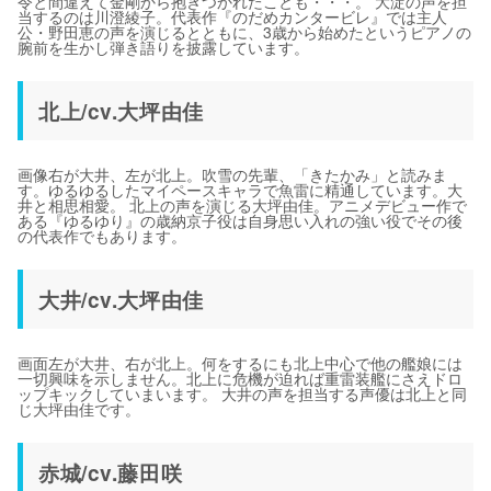
令と間違えて金剛から抱きつかれたことも・・・。 大淀の声を担
当するのは川澄綾子。代表作『のだめカンタービレ』では主人
公・野田恵の声を演じるとともに、3歳から始めたというピアノの
腕前を生かし弾き語りを披露しています。
北上/cv.大坪由佳
画像右が大井、左が北上。吹雪の先輩、「きたかみ」と読みま
す。ゆるゆるしたマイペースキャラで魚雷に精通しています。大
井と相思相愛。 北上の声を演じる大坪由佳。アニメデビュー作で
ある『ゆるゆり』の歳納京子役は自身思い入れの強い役でその後
の代表作でもあります。
大井/cv.大坪由佳
画面左が大井、右が北上。何をするにも北上中心で他の艦娘には
一切興味を示しません。北上に危機が迫れば重雷装艦にさえドロ
ップキックしていまいます。 大井の声を担当する声優は北上と同
じ大坪由佳です。
赤城/cv.藤田咲