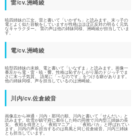
雷/cv.洲崎綾
暁四姉妹の三女。雷と書いて「いかずち」と読みます。末っ子の
電とよく似た容貌をしていますが性格はほぼ正反対の明るく元気
なキャラクター。 雷の声は他の姉妹同様、洲崎綾が担当していま
す。
電/cv.洲崎綾
暁型四姉妹の末娘、電と書いて「いなずま」と読みます。画像一
番左から電・雷・暁・響。性格は恥ずかしがり屋のドジっ子でま
さに末っ子気質。 語尾に「～なのです」をつける癖があります。
他の姉妹同様、声を担当しているのは洲崎綾。
川内/cv.佐倉綾音
画像左から神通・川内・那珂の順、川内と書いて「せんだい」と
読みます。吹雪が鎮守府に着任した時の同僚で川内型三姉妹の長
女。 夜戦を得意とし「夜戦マニア」、「夜戦バカ」と呼ばれてい
ます。川内の声を担当するのは島風と同じ佐倉綾音。川内三姉妹
とも担当しています。