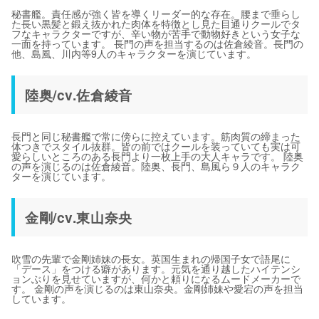
秘書艦。責任感が強く皆を導くリーダー的な存在。腰まで垂らし
た長い黒髪と鍛え抜かれた肉体を特徴とし見た目通りクールでタ
フなキャラクターですが、辛い物が苦手で動物好きという女子な
一面を持っています。 長門の声を担当するのは佐倉綾音。長門の
他、島風、川内等9人のキャラクターを演じています。
陸奥/cv.佐倉綾音
長門と同じ秘書艦で常に傍らに控えています。筋肉質の締まった
体つきでスタイル抜群。皆の前ではクールを装っていても実は可
愛らしいところのある長門より一枚上手の大人キャラです。 陸奥
の声を演じるのは佐倉綾音。陸奥、長門、島風ら９人のキャラク
ターを演じています。
金剛/cv.東山奈央
吹雪の先輩で金剛姉妹の長女。英国生まれの帰国子女で語尾に
「デース」をつける癖があります。元気を通り越したハイテンシ
ョンぶりを見せていますが、何かと頼りになるムードメーカーで
す。 金剛の声を演じるのは東山奈央。金剛姉妹や愛宕の声を担当
しています。