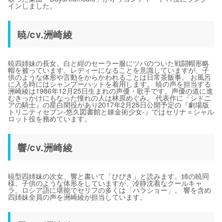
インしました。
暁/cv.洲崎綾
暁四姉妹の長女。白と紺のセーラー服にツバのついた戦闘帽形略
帽を被っています。レディーになることを意識していますが、子
供のような体形や言動をからかわれることは日常茶飯事。 お風呂
に入る時にはシャンプーハットを着用します。 暁の声を担当する
洲崎綾は1986年12月25日生まれの声優・歌手です。声優の道に進
むきっかけにもなった憧れの人は林原めぐみ。 代表作に『シドニ
アの騎士』の星白閑役があり2017年2月25日公開予定の『劇場版
トリニティセブン-悠久図書館と錬金術少女-』ではセリナ＝シャル
ロット役を務めています。
響/cv.洲崎綾
暁型四姉妹の次女、響と書いて「ひびき」と読みます。姉の暁同
様、子供のような体形をしていますが、冷静沈着なクールキャ
ラ。ロシア語に堪能でセリフの多くは「ハラショー」。 響を含め
四姉妹全員の声を洲崎綾が担当しています。