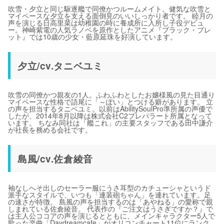
吹雪・夕立と同じ駆逐艦で同僚かつルームメイト。健気な吹雪と
マイペースな夕立を支える面倒見のいいしっかり者です。 睦月の
声を演じる日高里菜は幼稚園の時に養成所に入所し子役デビュ
ー。神崎紫電の人気ラノベを原作としたアニメ『ブラック・ブレ
ット』では10歳の少女・藍原延珠を好演しています。
夕立/cv.タニベユミ
吹雪の同僚かつ親友の1人。ふわふわとしたお嬢様風の見た目通り
マイペースな性格で語尾に「～ぽい」とつける癖があります。 立
の声を担当するタニベユミ。以前はAbilitySoulPro準所属の声優で
したが、2014年8月以降は株式会社C2プレパラート所属となって
います。 ちなみ同社は「艦これ」の主要スタッフである田中謙介
が社長を務める会社です。
島風/cv.佐倉綾音
袖なしへそ出しのセーラー服にうさ耳型のカチューシャというド
派手なスタイルで、いつも「連装砲ちゃん」を連れています。足
の速さが特徴。 島風の声を担当するのは「あやねる」の愛称で親
しまれている佐倉綾音。 代表作の『ご注文はうさぎですか？』で
は主人公ココアの声を演じるとともに、メインキャラクター5人で
歌った楽曲「Daydreamcafe」がオリコンチャート11位にランク