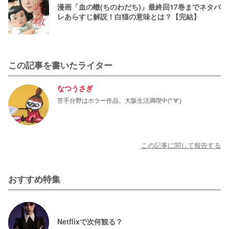
漫画「血の轍(ちのわだち)」最終回17巻までネタバ
レあらすじ解説！白猫の意味とは？【完結】
この記事を書いたライター
なつうさぎ
苦手分野はホラー作品。大阪生活満喫中(*‘∀‘)
この記事に関して報告する
おすすめ特集
Netflixで次何観る？