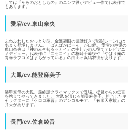
しては『そらのおとしもの』のニンフ役がデビュー作で代表作で
もあります。
愛宕/cv.東山奈央
ふわふわしたおっとり型。金髪碧眼の世話好きで戦闘シーンには
あまり登場しません。「ぱんぱかぱーん」が口癖。 愛宕の声優の
東山奈央は『神のみぞ知るセカイ』の中川かのん役でテレビアニ
メデビュー。代表作に『ニセコイ』の桐崎千棘役や『やはり俺の
青春ラブコメはまちがっている』の由比ヶ浜結衣役があります。
大鳳/cv.能登麻美子
装甲空母の大鳳。最終話クライマックスで登場。提督からの伝言
を携えてやってきました。 大鳳を演じる能登麻美子。担当したキ
ャラクターに『ケロロ軍曹』のアンゴルモア、『有頂天家族』の
弁天があります。
長門/cv.佐倉綾音