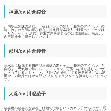
神通/cv.佐倉綾音
川内型三姉妹の次女。「夜戦バカ」の姉と「艦隊のアイドル」の
妹に挟まれた気の毒な存在。控え目な常識人で服装のイメージは
「サムライ」？ 次女・神通の声を演じるのは佐倉綾音。島風、川
内三姉妹全て担当しています。
那珂/cv.佐倉綾音
三水戦に所属する川内型三姉妹の末っ子。「艦隊のアイドル」を
自称する元気娘で常にハイテンション。可愛いを通り越してウザ
がられているとも・・・。 那珂の声を担当する佐倉綾音。実は島
風や川内姉妹のほか全部で9人のキャラクターを担当しているので
す。
大淀/cv.川澄綾子
秘書艦の秘書的な存在。艦娘では珍しいメガネっ子の1人です。司