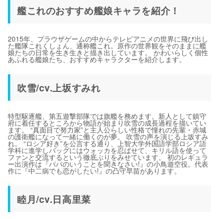
艦これのおすすめ艦娘キャラを紹介！
2015年、プラウザゲームの中からテレビアニメの世界に飛び出し
た艦隊これくしょん、通称艦これ。原作の世界観をそのままに艦
娘たちの日常を生き生きと描き出しています。 かわいらしく個性
あふれる艦娘たち、おすすめキャラクターを紹介します。
吹雪/cv.上坂すみれ
特型駆逐艦、第五遊撃部隊では旗艦を務めます。新人として鎮守
府に着任するところから物語が始まり吹雪の成長過程を描いてい
ます。 “真面目で努力家”と主人公らしい性格で憧れの先輩・赤城
の護衛艦になって一緒に働くのが夢。 吹雪の声を演じる上坂すみ
れ。 “ロシア好き”を公言する通り、上智大学外国語学部ロシア語
学科に進学しバッグにはウォッカを忍ばせて、キリル語を使って
ファンと交流するという徹底ぶりをみせています。 初のレギュラ
ー出演作は『パパのいうことを聞きなさい!』の小鳥遊空役。代表
作に『中二病でも恋がしたい!』の凸守早苗があります。
睦月/cv.日高里菜