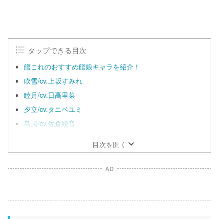
タップできる目次
艦これのおすすめ艦娘キャラを紹介！
吹雪/cv.上坂すみれ
睦月/cv.日高里菜
夕立/cv.タニベユミ
島風/cv.佐倉綾音
目次を開く
AD