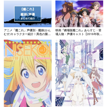
アニメ「艦これ」声優別・艦娘(かん
映画『劇場版艦これ』あらすじ・登
むす)キャラクター紹介！異色の擬人
場人物・声優キャスト【2016年秋公
化美少女たち
開！】