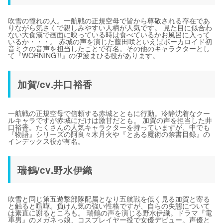
吹雪の憧れの人。一航戦の正規空母で皆から尊敬される存在であ
りながら気さくで親しみやすい人柄が人気です。 見た目に似合わ
ない大食漢で画面に映っている時は食べているかお風呂に入って
いるか・・・。 赤城の声を演じた藤田咲といえばボーカロイド初
音ミクの音声を担当したことで有名。その他のキャラクターとし
て『WORNING’!!』の伊波まひる役があります。
加賀/cv.井口裕香
一航戦の正規空母で信頼する赤城とともに行動。冷静沈着なクー
ルキャラですが赤城にだけは激甘だとも。 加賀の声を担当した井
口裕香。たくさんの人気キャラクターを持っていますが、中でも
『物語』シリーズの阿良々木月火や『とある魔術の禁書目録』の
インデックス役が有名。
瑞鶴/cv.野水伊織
吹雪と同じ第五遊撃部隊配属となり五航戦を低く見る加賀と寄る
と触ると喧嘩。負けん気の強い性格ですが、自らの失態について
は素直に謝るところも。 瑞鶴の声を演じる野水伊織。ドラマ『電
車男』のメガネっ娘、コスプレイヤー役で女優デビュー。声優と