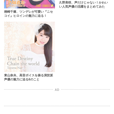
久野美咲、声だけじゃない！かわい
い人気声優の活躍をまとめてみた
桐崎千棘、ツンデレが可愛い『ニセ
コイ』ヒロインの魅力に迫る！
東山奈央、高音ボイスを操る演技派
声優の魅力に迫る8のこと
AD