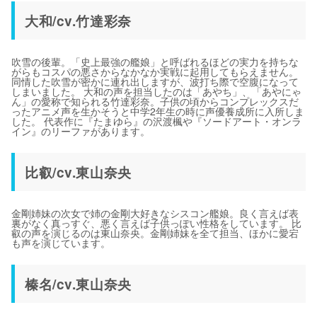
大和/cv.竹達彩奈
吹雪の後輩。「史上最強の艦娘」と呼ばれるほどの実力を持ちな
がらもコスパの悪さからなかなか実戦に起用してもらえません。
同情した吹雪が密かに連れ出しますが、波打ち際で空腹になって
しまいました。 大和の声を担当したのは「あやち」、「あやにゃ
ん」の愛称で知られる竹達彩奈。子供の頃からコンプレックスだ
ったアニメ声を生かそうと中学2年生の時に声優養成所に入所しま
した。 代表作に『たまゆら』の沢渡楓や『ソードアート・オンラ
イン』のリーファがあります。
比叡/cv.東山奈央
金剛姉妹の次女で姉の金剛大好きなシスコン艦娘。良く言えば表
裏がなく真っすぐ、悪く言えば子供っぽい性格をしています。 比
叡の声を演じるのは東山奈央。金剛姉妹を全て担当、ほかに愛宕
も声を演じています。
榛名/cv.東山奈央