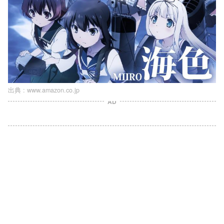
出典 :
www.amazon.co.jp
AD