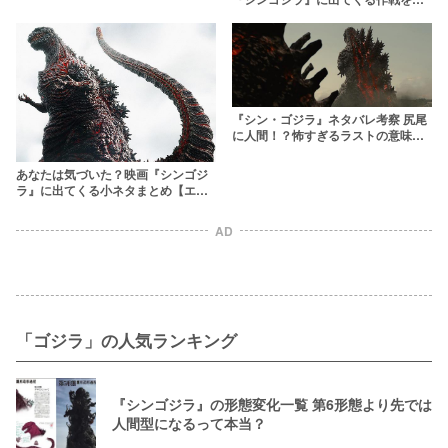
かりやすくまとめてみた！
『シン・ゴジラ』ネタバレ考察 尻尾
に人間！？怖すぎるラストの意味を
結末まであらすじ解説
あなたは気づいた？映画『シンゴジ
ラ』に出てくる小ネタまとめ【エヴ
ァとの共通点も】
AD
「ゴジラ」の人気ランキング
『シンゴジラ』の形態変化一覧 第6形態より先では
人間型になるって本当？