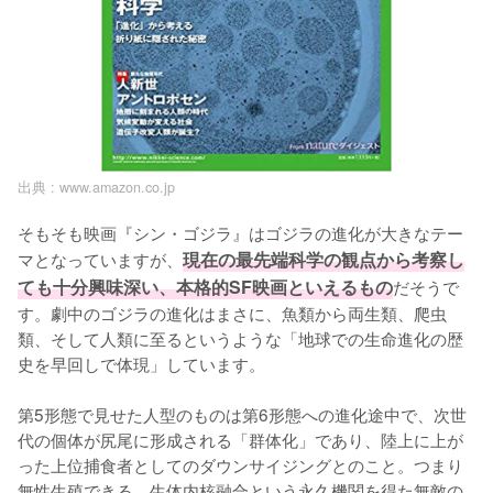
出典 :
www.amazon.co.jp
そもそも映画『シン・ゴジラ』はゴジラの進化が大きなテー
マとなっていますが、
現在の最先端科学の観点から考察し
ても十分興味深い、本格的SF映画といえるもの
だそうで
す。劇中のゴジラの進化はまさに、魚類から両生類、爬虫
類、そして人類に至るというような「地球での生命進化の歴
史を早回しで体現」しています。

第5形態で見せた人型のものは第6形態への進化途中で、次世
代の個体が尻尾に形成される「群体化」であり、陸上に上が
った上位捕食者としてのダウンサイジングとのこと。つまり
無性生殖できる、生体内核融合という永久機関を得た無敵の