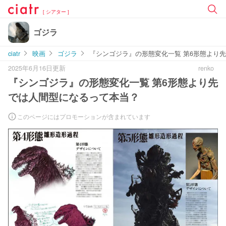
[ シアター ]
ゴジラ
ciatr
映画
ゴジラ
『シンゴジラ』の形態変化一覧 第6形態より
2025年6月16日更新
renko
『シンゴジラ』の形態変化一覧 第6形態より先
では人間型になるって本当？
このページにはプロモーションが含まれています