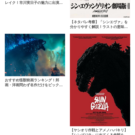
レイク！市川実日子の魅力に出演映
画で迫る
【ネタバレ考察】「シンエヴァ」を
分かりやすく解説！ラストの意味や
その後の世界とは？
おすすめ怪獣映画ランキング！邦
画・洋画問わず名作だけをピックア
ップ
【ヤシオリ作戦とアメノハバキリ】
『シンゴジラ』に出てくる作戦をわ