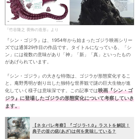
『竹谷隆之 畏怖の造形』より
『シン・ゴジラ』は、1954年から始まったゴジラ映画シリー
ズでは通算29作目の作品です。タイトルになっている、「シ
ン」には複数の意味があり「神」「新」「真」といったもの
があげられています。

『シン・ゴジラ』の大きな特徴は、ゴジラが形態変化するこ
と。庵野秀明が創り出した独特な世界観で謎の巨大生物が進
化していく様子は意味深です。この記事では
映画『シン・ゴ
ジラ』に登場したゴジラの形態変化について考察していき
ます。
【ネタバレ考察】『ゴジラ-1.0』ラストを解説！
典子の首の痣(あざ)は何を意味している？