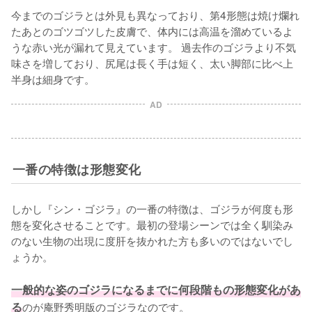
今までのゴジラとは外見も異なっており、第4形態は焼け爛れ
たあとのゴツゴツした皮膚で、体内には高温を溜めているよ
うな赤い光が漏れて見えています。 過去作のゴジラより不気
味さを増しており、尻尾は長く手は短く、太い脚部に比べ上
半身は細身です。
AD
一番の特徴は形態変化
しかし『シン・ゴジラ』の一番の特徴は、ゴジラが何度も形
態を変化させることです。最初の登場シーンでは全く馴染み
のない生物の出現に度肝を抜かれた方も多いのではないでし
ょうか。 

一般的な姿のゴジラになるまでに何段階もの形態変化があ
る
のが庵野秀明版のゴジラなのです。