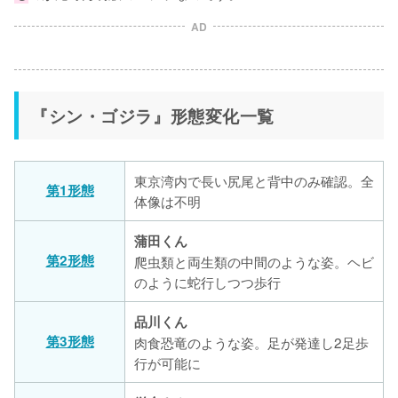
AD
『シン・ゴジラ』形態変化一覧
東京湾内で長い尻尾と背中のみ確認。全
第1形態
体像は不明
蒲田くん
第2形態
爬虫類と両生類の中間のような姿。ヘビ
のように蛇行しつつ歩行
品川くん
第3形態
肉食恐竜のような姿。足が発達し2足歩
行が可能に