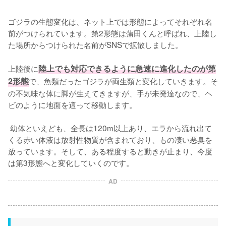
ゴジラの生態変化は、ネット上では形態によってそれぞれ名
前がつけられています。第2形態は蒲田くんと呼ばれ、上陸し
た場所からつけられた名前がSNSで拡散しました。 

上陸後に
陸上でも対応できるように急速に進化したのが第
2形態
で、魚類だったゴジラが両生類と変化していきます。そ
の不気味な体に脚が生えてきますが、手が未発達なので、ヘ
ビのように地面を這って移動します。

 幼体といえども、全長は120m以上あり、エラから流れ出て
くる赤い体液は放射性物質が含まれており、もの凄い悪臭を
放っています。そして、ある程度すると動きが止まり、今度
は第3形態へと変化していくのです。
AD