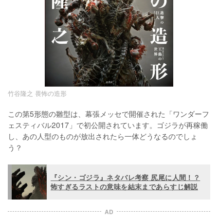
竹谷隆之 畏怖の造形
この第5形態の雛型は、幕張メッセで開催された「ワンダーフ
ェスティバル2017」で初公開されています。ゴジラが再稼働
し、あの人型のものが放出されたら一体どうなるのでしょ
う？
『シン・ゴジラ』ネタバレ考察 尻尾に人間！？
怖すぎるラストの意味を結末まであらすじ解説
AD