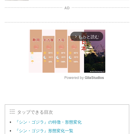
AD
もっと読む
arrow_forward_ios
Powered by 
GliaStudios
M
u
t
e
タップできる目次
『シン・ゴジラ』の特徴・形態変化
『シン・ゴジラ』形態変化一覧