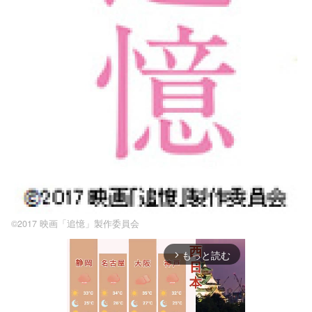
©2017 映画「追憶」製作委員会
もっと読む
arrow_forward_ios