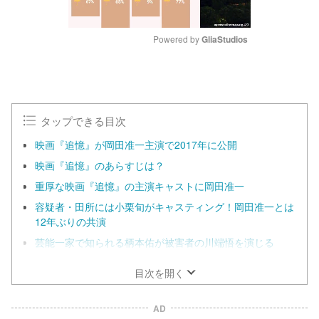
Powered by 
GliaStudios
M
u
t
e
タップできる目次
映画『追憶』が岡田准一主演で2017年に公開
映画『追憶』のあらすじは？
重厚な映画『追憶』の主演キャストに岡田准一
容疑者・田所には小栗旬がキャスティング！岡田准一とは
12年ぶりの共演
芸能一家で知られる柄本佑が被害者の川端悟を演じる
目次を開く
AD