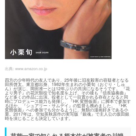
出典:
www.amazon.co.jp
四方の少年時代の友人であり、25年後に旧友殺害の容疑者となる
田所啓太。東京都出身、1982年生まれの小栗旬（おぐり・しゅ
ん）が演じ、岡田准一とは12年ぶりの共演になるそうです。 『花
より男子』の花沢類役で知名度を上げ、その後も『信長協奏曲』
など多くの作品に出演。役者として一目置かれる存在となると同
時にプロデュース能力も発揮し、『HK 変態仮面』に脚本で参加す
るほか、『シュアリー・サムデイ』の監督も務めました。 『HK
変態仮面』への参加でも分かるように、無類の漫画好きである小
栗。2017年は、空知英秋原作の実写版『銀魂』で主人公の坂田銀
時を演じることも決定しています。
芸能一家で知られる柄本佑が被害者の川端