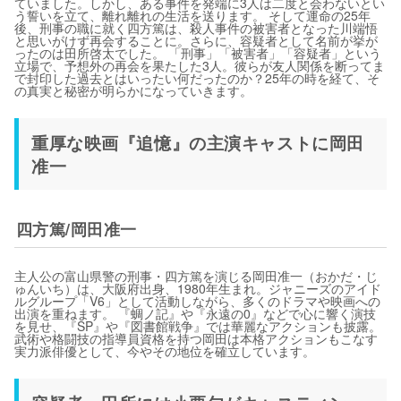
ていました。しかし、ある事件を発端に3人は二度と会わないとい
う誓いを立て、離れ離れの生活を送ります。 そして運命の25年
後、刑事の職に就く四方篤は、殺人事件の被害者となった川端悟
と思いがけず再会することに。さらに、容疑者として名前が挙が
ったのは田所啓太でした。 「刑事」「被害者」「容疑者」という
立場で、予想外の再会を果たした3人。彼らが友人関係を断ってま
で封印した過去とはいったい何だったのか？25年の時を経て、そ
の真実と秘密が明らかになっていきます。
重厚な映画『追憶』の主演キャストに岡田
准一
四方篤/岡田准一
主人公の富山県警の刑事・四方篤を演じる岡田准一（おかだ・じ
ゅんいち）は、大阪府出身、1980年生まれ。ジャニーズのアイド
ルグループ「V6」として活動しながら、多くのドラマや映画への
出演を重ねます。 『蜩ノ記』や『永遠の0』などで心に響く演技
を見せ、『SP』や『図書館戦争』では華麗なアクションも披露。
武術や格闘技の指導員資格を持つ岡田は本格アクションもこなす
実力派俳優として、今やその地位を確立しています。