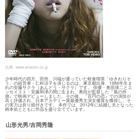
出典:
www.amazon.co.jp
少年時代の四方、田所、川端が通っていた軽食喫茶「ゆきわりそ
う」の経営者・仁科涼子を演じるのは、東京都出身、1986年生ま
れの安藤サクラ（あんどう・サクラ）です。 俳優・奥田瑛二とエ
ッセイスト・安藤和津の間に生まれ、奥田が監督した『風の外
側』で映画デビューしました。その後、『百円の恋』での演技が
高く評価され、日本アカデミー賞最優秀主演女優賞を獲得し、そ
の実力は折り紙付きです。 本作では、2012年に結婚し夫となった
柄本佑とともに作品を盛り立てています。
山形光男/吉岡秀隆