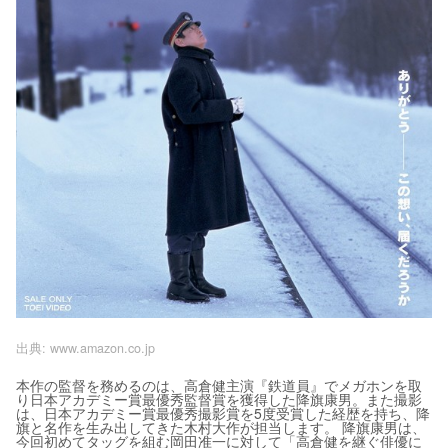
出典:
www.amazon.co.jp
本作の監督を務めるのは、高倉健主演『鉄道員』でメガホンを取
り日本アカデミー賞最優秀監督賞を獲得した降旗康男。また撮影
は、日本アカデミー賞最優秀撮影賞を5度受賞した経歴を持ち、降
旗と名作を生み出してきた木村大作が担当します。 降旗康男は、
今回初めてタッグを組む岡田准一に対して「高倉健を継ぐ俳優に