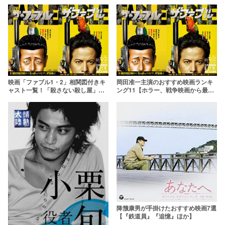
えた実力派俳優子役まで解説
映画「ファブル1・2」相関図付きキ
岡田准一主演のおすすめ映画ランキ
ャスト一覧！「殺さない殺し屋」ま
ング11【ホラー、戦争映画から最新
でたっぷり紹介
作まで】
降籏康男が手掛けたおすすめ映画7選
【『鉄道員』『追憶』ほか】