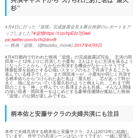
杉”
4月4日に行った『追憶』完成披露会見＆舞台挨拶のレポートをア
ップしました?
#追憶
https://t.co/hpE0z7jGw6
pic.twitter.com/Iv1hi2dmrB
— 映画『追憶』 (@tsuioku_movie)
2017年4月5日
4月4日都内で行われた映画『追憶』の完成披露試写会。 主演の岡
田准一と12年ぶりに共演した小栗旬。2人はともに主演を張るよう
になったことから、なかなか共演する機会がなかったそうです。
降旗監督を始めとする心強いスタッフのもとで共演できることを
喜んでいる様子でした。 また岡田准一が、小栗旬や同じく共演す
る柄本佑らからつけられたあだ名は「屋久杉」。芯があって幹が
太く、地に足がついている屋久杉のようと例えられ、これまで岡
田のことを「神」と呼んでいた長澤まさみも共感。 そんな人間味
の深い役者・岡田准一をはじめとする豪華俳優陣が集結した映画
『追憶』の公開が楽しみですね。
柄本佑と安藤サクラの夫婦共演にも注目
本作で夫婦共演する柄本佑と安藤サクラ。2人は2012年に結婚し
ています。 作中での共演シーンはないそうですが、一緒に登壇し