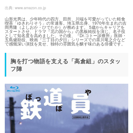
出典:
www.amazon.co.jp
山形光男は、少年時代の四方、田所、川端を可愛がっていた軽食
喫茶「ゆきわりそう」の常連客。埼玉県出身、1970年生まれの吉
岡秀隆（よしおか・ひでたか）が務めます。 5歳からキャリアを
スタートさせ、ドラマ『北の国から』の黒板純役を演じ、名子役
として知名度を高めました。その後、『Dr.コトー診療所』医師・
五島健助役、映画『三丁目の夕日』シリーズでの茶川竜之介など
で感慨深い演技を見せ、独特の雰囲気を醸す味のある俳優です。
胸を打つ物語を支える「高倉組」のスタッ
フ陣