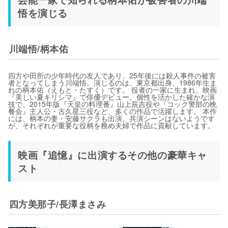
悟を演じる
川端悟/柄本佑
四方や田所の少年時代の友人であり、25年後には殺人事件の被害
者となってしまう川端悟。演じるのは、東京都出身、1986年生ま
れの柄本佑（えもと・たすく）です。 役者の一家に生まれ、映画
『美しい夏キリシマ』で俳優デビュー。個性を活かした確かな演
技で、2015年版『天皇の料理番』山上辰吉役や『コック警部の晩
餐会』主人公・古久星三役など、多くの作品で活躍します。 本作
には、柄本の妻・安藤サクラも出演。共演シーンはないようです
が、それぞれが重要な役柄を務め夫婦で作品に貢献しています。
映画『追憶』に出演するその他の豪華キャ
スト
四方美那子/長澤まさみ