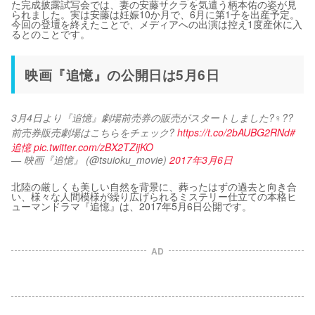
た完成披露試写会では、妻の安藤サクラを気遣う柄本佑の姿が見
られました。実は安藤は妊娠10か月で、6月に第1子を出産予定。
今回の登壇を終えたことで、メディアへの出演は控え1度産休に入
るとのことです。
映画『追憶』の公開日は5月6日
3月4日より『追憶』劇場前売券の販売がスタートしました?‍♀️??　
前売券販売劇場はこちらをチェック? 
https://t.co/2bAUBG2RNd
#
追憶
pic.twitter.com/zBX2TZijKO
— 映画『追憶』 (@tsuioku_movie)
2017年3月6日
北陸の厳しくも美しい自然を背景に、葬ったはずの過去と向き合
い、様々な人間模様が繰り広げられるミステリー仕立ての本格ヒ
ューマンドラマ『追憶』は、2017年5月6日公開です。
AD