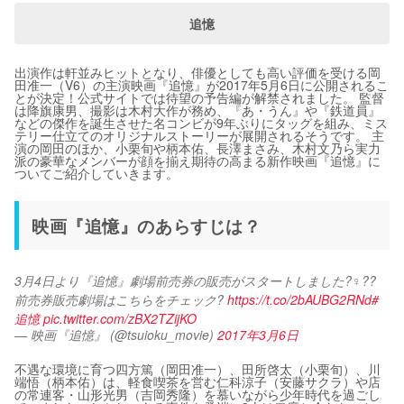
追憶
出演作は軒並みヒットとなり、俳優としても高い評価を受ける岡
田准一（V6）の主演映画『追憶』が2017年5月6日に公開されるこ
とが決定！公式サイトでは待望の予告編が解禁されました。 監督
は降旗康男、撮影は木村大作が務め、『あ・うん』や『鉄道員』
などの傑作を誕生させた名コンビが9年ぶりにタッグを組み、ミス
テリー仕立てのオリジナルストーリーが展開されるそうです。 主
演の岡田のほか、小栗旬や柄本佑、長澤まさみ、木村文乃ら実力
派の豪華なメンバーが顔を揃え期待の高まる新作映画『追憶』に
ついてご紹介していきます。
映画『追憶』のあらすじは？
3月4日より『追憶』劇場前売券の販売がスタートしました?‍♀️??　
前売券販売劇場はこちらをチェック? 
https://t.co/2bAUBG2RNd
#
追憶
pic.twitter.com/zBX2TZijKO
— 映画『追憶』 (@tsuioku_movie)
2017年3月6日
不遇な環境に育つ四方篤（岡田准一）、田所啓太（小栗旬）、川
端悟（柄本佑）は、軽食喫茶を営む仁科涼子（安藤サクラ）や店
の常連客・山形光男（吉岡秀隆）を慕いながら少年時代を過ごし