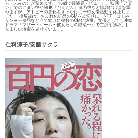
ら・ふみの）が務めます。 16歳で芸能界デビューし、映画『アダ
ン』でのアダン役やNHK『だんだん』涼乃役など順調に出演を重
ねますが、アトピーの悪化をきっかけに一時女優活動を休止しま
した。 復帰後は、ちふれ化粧品のCMを皮切りに、NTTドコモや
サンヨー食品など立て続けに複数のCMに抜擢。女優としても連続
ドラマ『マザー・ゲーム〜彼女たちの階級〜』で主演を務め、目
覚ましい活躍を見せています。
仁科涼子/安藤サクラ