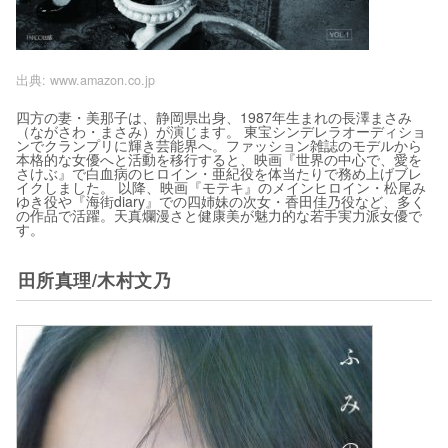
出典:
www.amazon.co.jp
四方の妻・美那子は、静岡県出身、1987年生まれの長澤まさみ
（ながさわ・まさみ）が演じます。 東宝シンデレラオーディショ
ンでクランプリに輝き芸能界へ。ファッション雑誌のモデルから
本格的な女優へと活動を移行すると、映画『世界の中心で、愛を
さけぶ』で白血病のヒロイン・亜紀役を体当たりで務め上げブレ
イクしました。 以降、映画『モテキ』のメインヒロイン・松尾み
ゆき役や『海街diary』での四姉妹の次女・香田佳乃役など、多く
の作品で活躍。天真爛漫さと健康美が魅力的な若手実力派女優で
す。
田所真理/木村文乃