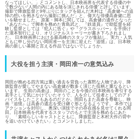
なってほしい。」とコメントし、日本映画界を代表する俳優の中
で数少ない“人間の内にある陰を演じきれる俳優”と評しています。
撮影で降旗監督と9年ぶりにタッグを組んだ木村は「高倉健への追
悼の想いを抱きながら撮影に挑んだ」と、偉大な俳優高倉健に思
いを馳せました。 原案・脚本に関しては、高倉健の遺作となった
『あなたへ』で脚本を務めた青島武と、『鉄道員』で助監督を経
験し監督としては『犯人に告ぐ』や『グラスホッパー』を手掛け
た瀧本智行により、オリジナルストーリーが書き下ろされまし
た。 日本映画界における最高峰のスタッフが集結し、実力・人気
ともに申し分のない岡田准一を主演に迎えた『追憶』は、日本映
画の新しい幕開と言える作品ではないでしょうか。
大役を担う主演・岡田准一の意気込み
岡田が務める四方篤は重い過去を背負った寡黙な人物であり、降
旗監督が愛してやまない高倉健が数多く演じた役柄と重なるとい
います。 生前の高倉は、岡田のことを今後の日本映画を牽引する
若手として気にかけていたそうで、人を介して役者としてのアド
バイスをしたこともあるのだとか。岡田もまた高倉を尊敬し、映
画『追憶』は高倉の遺志を受け継ぐ形となるようです。 本作では
アクションを封印し、奥深い演技でその存在感を見せてくれる岡
田。日本映画を代表するスタッフのもとで主演を務めるにあた
り、「素晴らしいキャストとともに、降旗監督と木村大作の背中
を追いかけていきたい」とコメントしました。
共演キャストからつけられたあだ名は“屋久