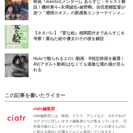
映画『mentor(メンター)』あらすじ・キャスト解
説！磯村勇斗×末澤誠也×綾野剛、吉田恵輔監督が
放つ「感情カオス」の新感覚エンターテインメン
ト
【ネタバレ】『変な絵』相関図付きであらすじ＆
考察！重ねた絵や優太のその後を解説
Huluで観られるエロい動画・R指定映画を厳選！
AV(アダルト動画)はなくても過激な濡れ場が見ら
れる
この記事を書いたライター
ciatr編集部
ciatr編集部には、映画、ドラマ、アニメなど、それぞれの
カテゴリに詳しいオタク編集者たちが集まっています。 日
本最大級のエンタメメディアとして、ファンの皆さんの心
に刺さる面白い記事をどんどん発信していきます！