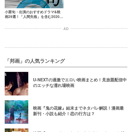
小栗旬・出演のおすすめドラマ&映
画29選！「人間失格」を含む2020年
最新版【ハリウッド進出の予定
は？】
AD
「邦画」の人気ランキング
U-NEXTの過激でエロい映画まとめ！見放題配信中
のエッチな濡れ場映画
映画『鬼の花嫁』結末までネタバレ解説！漫画最
新刊・小説も紹介！恋の行方は？