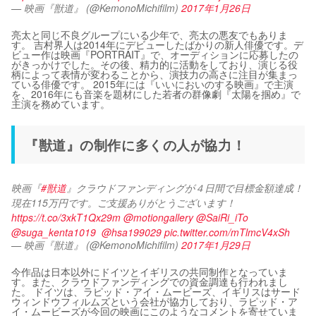
— 映画『獣道』 (@KemonoMichifilm)
2017年1月26日
亮太と同じ不良グループにいる少年で、亮太の悪友でもありま
す。 吉村界人は2014年にデビューしたばかりの新人俳優です。デ
ビュー作は映画『PORTRAIT』で、オーディションに応募したの
がきっかけでした。その後、精力的に活動をしており、演じる役
柄によって表情が変わることから、演技力の高さに注目が集まっ
ている俳優です。 2015年には『いいにおいのする映画』で主演
を、2016年にも音楽を題材にした若者の群像劇『太陽を掴め』で
主演を務めています。
『獣道』の制作に多くの人が協力！
映画『
#獣道
』クラウドファンディングが４日間で目標金額達成！
現在115万円です。ご支援ありがとうございます！
https://t.co/3xkT1Qx29m
@motiongallery
@SaiRi_iTo
@suga_kenta1019
@hsa199029
pic.twitter.com/mTlmcV4xSh
— 映画『獣道』 (@KemonoMichifilm)
2017年1月29日
今作品は日本以外にドイツとイギリスの共同制作となっていま
す。また、クラウドファンディングでの資金調達も行われまし
た。 ドイツは、ラピッド・アイ・ムービーズ、イギリスはサード
ウィンドウフィルムズという会社が協力しており、ラピッド・ア
イ・ムービーズが今回の映画にこのようなコメントを寄せていま