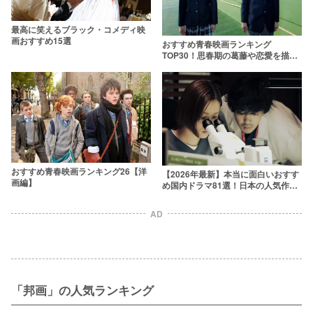
最高に笑えるブラック・コメディ映
画おすすめ15選
おすすめ青春映画ランキング
TOP30！思春期の葛藤や恋愛を描い
た邦画の名作
おすすめ青春映画ランキング26【洋
【2026年最新】本当に面白いおすす
画編】
め国内ドラマ81選！日本の人気作品
を厳選
AD
「邦画」の人気ランキング