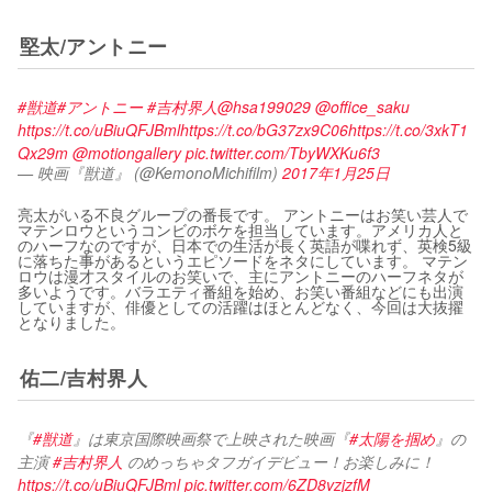
堅太/アントニー
#獣道
#アントニー
#吉村界人
@hsa199029
@office_saku
https://t.co/uBiuQFJBml
https://t.co/bG37zx9C06
https://t.co/3xkT1
Qx29m
@motiongallery
pic.twitter.com/TbyWXKu6f3
— 映画『獣道』 (@KemonoMichifilm)
2017年1月25日
亮太がいる不良グループの番長です。 アントニーはお笑い芸人で
マテンロウというコンビのボケを担当しています。アメリカ人と
のハーフなのですが、日本での生活が長く英語が喋れず、英検5級
に落ちた事があるというエピソードをネタにしています。 マテン
ロウは漫才スタイルのお笑いで、主にアントニーのハーフネタが
多いようです。バラエティ番組を始め、お笑い番組などにも出演
していますが、俳優としての活躍はほとんどなく、今回は大抜擢
となりました。
佑二/吉村界人
『
#獣道
』は東京国際映画祭で上映された映画『
#太陽を掴め
』の
主演 
#吉村界人
 のめっちゃタフガイデビュー！お楽しみに！
https://t.co/uBiuQFJBml
pic.twitter.com/6ZD8vzjzfM