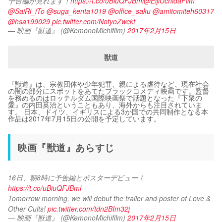
予告編が見れます！
https://t.co/uBiuQFJBml
@EijiUchidaFilm
@SaiRi_iTo
@suga_kenta1019
@office_saku
@amitomiteh60317
@hsa199029
pic.twitter.com/NotyoZwckt
— 映画『獣道』 (@KemonoMichifilm)
2017年2月15日
獣道
『獣道』は、宗教団体や少年犯罪、親による虐待など、現在社会
の闇の部分にスポットをあてたブラックコメディ映画です。監督
を務めるのはロッテルダム国際映画祭で話題となった『下衆の
愛』の内田英治ということもあり、海外からも注目されていま
す。 日本、ドイツ、イギリスによる3か国での共同制作となる本
作品は2017年7月15日の公開を予定しています。
映画『獣道』あらすじ
16日、朝8時に予告編とポスターデビュー！
https://t.co/uBiuQFJBml
Tomorrow morning, we will debut the trailer and poster of Love & 
Other Cults! 
pic.twitter.com/tdn2BIm32j
— 映画『獣道』 (@KemonoMichifilm)
2017年2月15日