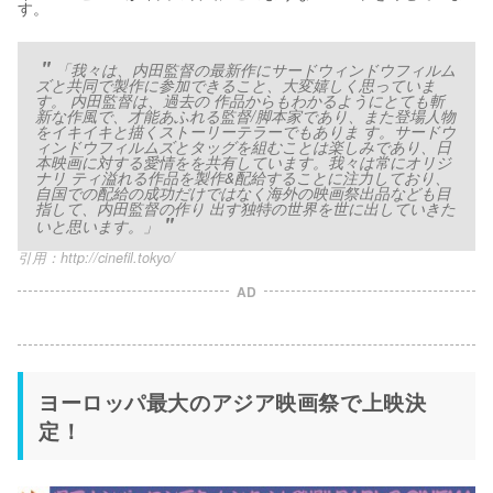
す。
「我々は、内田監督の最新作にサードウィンドウフィルム
ズと共同で製作に参加できること、大変嬉しく思っていま
す。 内田監督は、過去の 作品からもわかるようにとても斬
新な作風で、才能あふれる監督/脚本家であり、また登場人物
をイキイキと描くストーリーテラーでもありま す。サードウ
ィンドウフィルムズとタッグを組むことは楽しみであり、日
本映画に対する愛情をを共有しています。我々は常にオリジ
ナリ ティ溢れる作品を製作&配給することに注力しており、
自国での配給の成功だけではなく海外の映画祭出品なども目
指して、内田監督の作り 出す独特の世界を世に出していきた
いと思います。」
引用：
http://cinefil.tokyo/
AD
ヨーロッパ最大のアジア映画祭で上映決
定！