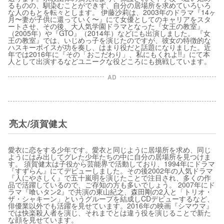
るものの、馴染むことができず、自分の居場所を求めていろいろ
な人のもとを転々とします。 伊藤沙莉は、2003年のドラマ『14ヶ
月〜妻が子供に還っていく〜』にて女優としてのキャリアをスタ
ートさせ、その後、大人気学園ドラマとなった『女王の教室』
（2005年）や『GTO』（2014年）などにも出演しました。 『女
王の教室』では、いじめっ子を演じたのですが、彼女の特徴的な
ハスキーボイスが功を奏し、はまり役だと話題になりました。近
年では2016年に『その「おこだわり」、私にもくれよ!!』にて本
人として出演するなどユニークな役どころにも挑戦しています。
AD
亮太/須賀健太
愛衣に恋をする少年です。愛衣と同じように居場所を求め、同じ
ようにはみ出してグレた少年たちの中に自分の居場所を見つけま
す。 須賀健太は子役から芸能界で活動しており、1994年にドラマ
『すずらん』にてデビューしました。その後2002年の人気ドラマ
『人にやさしく』で五十嵐明を演じたことで注目され、多くの作
品で活躍しているので、ご存知の方も多いでしょう。 2007年にド
ラマ『喰いタン2』で共演の東山紀之、森田剛の2人と「トリオ・
ザ・シャキーン」というグループを結成しCDデビューするなど、
俳優業以外でも活躍を見せています。2016年の映画『シマウマ』
では快楽殺人者を演じ、それまでとは違う役を演じることで新た
な顔を見せています。