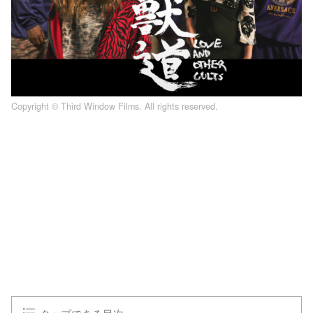
Copyright © Third Window Films. All rights reserved.
L
o
/
U
a
n
d
m
e
u
d
t
:
e
1
0
0
.
0
0
%
タップできる目次