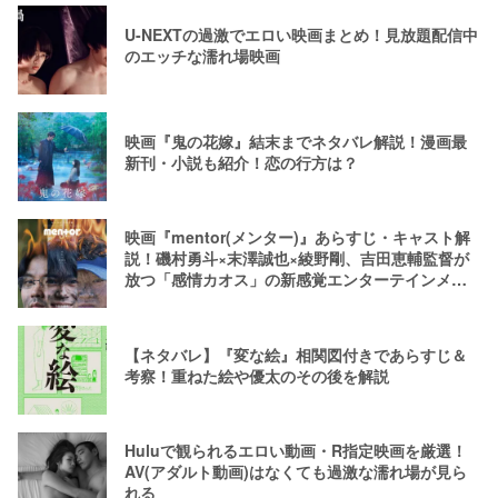
U-NEXTの過激でエロい映画まとめ！見放題配信中
のエッチな濡れ場映画
映画『鬼の花嫁』結末までネタバレ解説！漫画最
新刊・小説も紹介！恋の行方は？
映画『mentor(メンター)』あらすじ・キャスト解
説！磯村勇斗×末澤誠也×綾野剛、吉田恵輔監督が
放つ「感情カオス」の新感覚エンターテインメン
ト
【ネタバレ】『変な絵』相関図付きであらすじ＆
考察！重ねた絵や優太のその後を解説
Huluで観られるエロい動画・R指定映画を厳選！
AV(アダルト動画)はなくても過激な濡れ場が見ら
れる