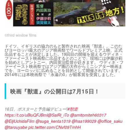
©third window films
ドイツ、イギリスの協力のもと製作された映画『獣道』。このた
びヨーロッパ最大のアジア映画祭でワールドプレミア上映、正式
出品することが決定しました。19回目の開催を迎えるウディネ・
ファーイースト映画祭に出品するとのことで、現地には伊藤沙莉
を始めとしアントニー、内田英治監督が赴きます。 ウディネ・フ
ァーイースト映画祭ではアジア圏の大作からミニシアター映画ま
でを、ヨーロッパに広めることを目的として開催されています。
2014年には本映画祭で『永遠の0』が観客賞を受賞しました。
映画『獣道』の公開日は7月15日！
16日、ポスターと予告編デビュー!
#獣道
https://t.co/uBiuQFJBml
@SaiRi_iTo
@amitomiteh60317
@EijiUchidaFilm
@suga_kenta1019
@hsa199029
@office_saku
@tarouyabe
pic.twitter.com/CNvf09TmhH