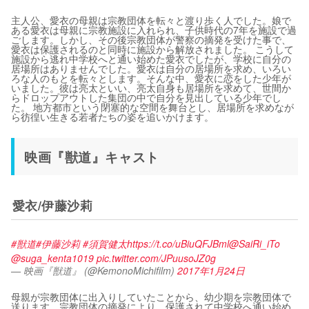
主人公、愛衣の母親は宗教団体を転々と渡り歩く人でした。娘で
ある愛衣は母親に宗教施設に入れられ、子供時代の7年を施設で過
ごします。しかし、その後宗教団体が警察の摘発を受けた事で、
愛衣は保護されるのと同時に施設から解放されました。 こうして
施設から逃れ中学校へと通い始めた愛衣でしたが、学校に自分の
居場所はありませんでした。愛衣は自分の居場所を求め、いろい
ろな人のもとを転々とします。そんな中、愛衣に恋をした少年が
いました。彼は亮太といい、亮太自身も居場所を求めて、世間か
らドロップアウトした集団の中で自分を見出している少年でし
た。 地方都市という閉塞的な空間を舞台とし、居場所を求めなが
ら彷徨い生きる若者たちの姿を追いかけます。
映画『獣道』キャスト
愛衣/伊藤沙莉
#獣道
#伊藤沙莉
#須賀健太
https://t.co/uBiuQFJBml
@SaiRi_iTo
@suga_kenta1019
pic.twitter.com/JPuusoJZ0g
— 映画『獣道』 (@KemonoMichifilm)
2017年1月24日
母親が宗教団体に出入りしていたことから、幼少期を宗教団体で
送ります。宗教団体の摘発により、保護されて中学校へ通い始め