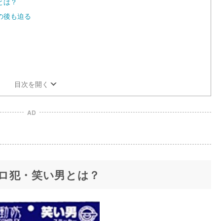
とは？
の後も迫る
目次を開く
AD
ロ犯・笑い男とは？