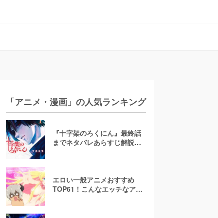
「アニメ・漫画」の人気ランキング
『十字架のろくにん』最終話
までネタバレあらすじ解説！
至極京の死亡を含む全ターゲ
ットの最後を徹底解説
エロい一般アニメおすすめ
TOP61！こんなエッチなアニ
メ地上波で放送して大丈
夫！？【お色気注意】