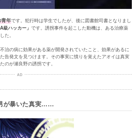
の青年
です。犯行時は学生でしたが、後に図書館司書となりまし
です。誘拐事件を起こした動機は、ある治療薬
A級ハッカー」
した。

不治の病に効果がある薬が開発されていたこと、効果があるに
た告発文を見つけます。その事実に憤りを覚えたアオイは真実
たのが瀬良野の誘拐です。
AD
男が暴いた真実……