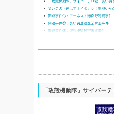
「攻殻機動隊」サイバーテロ犯・笑い男
笑い男の正体はアオイタカシ！動機やそ
関連事件①：アーネスト瀬良野誘拐事件
関連事件②：笑い男連続企業脅迫事件
関連事件③：警視総監殺害未遂事件
「攻殻機動隊」サイバーテ