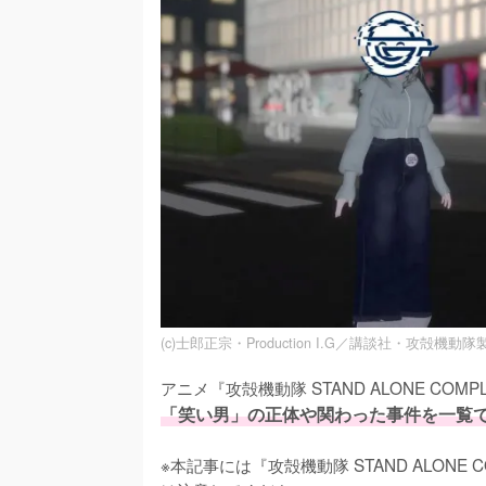
(c)士郎正宗・Production I.G／講談社・攻殻機動
アニメ『攻殻機動隊 STAND ALONE C
「笑い男」の正体や関わった事件を一覧
※本記事には『攻殻機動隊 STAND ALON