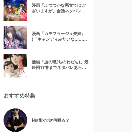
漫画「ふつつかな悪女ではご
ざいますが」全話ネタバレあ
らすじ＆感想を紹介！無料で
読む方法はある？【なろう小
説発】
漫画『カモフラージュ夫婦』
(「キャンディみたいな……」)
最終回までネタバレあらす
じ！原作小説は無料で読め
る？
漫画「血の轍(ちのわだち)」最
終回17巻までネタバレあらす
じ解説！白猫の意味とは？
【完結】
おすすめ特集
Netflixで次何観る？