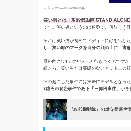
出典 :
www.amazon.co.jp
笑い男とは『攻殻機動隊 STAND ALO
です。笑い男というのは通称で、何故そう呼
それは笑い男が初めてメディアに顔を出した
し、笑い顔のマークを自分の顔の上に上書き
最終的には1人の犯人へと行きつくのですが
緯から、笑い男とは実態のないネット上の複
彼の起こした事件には実際にモデルとなった
がそ
3億円の窃盗事件である「三億円事件」
『攻殻機動隊』の謎を徹底考