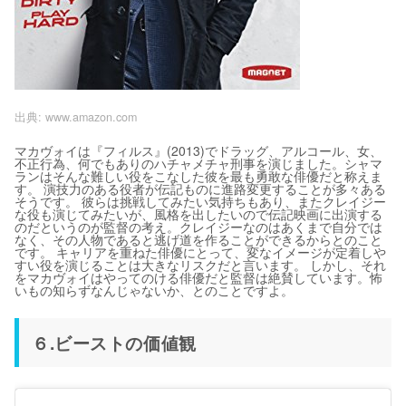
出典:
www.amazon.com
マカヴォイは『フィルス』(2013)でドラッグ、アルコール、女、
不正行為、何でもありのハチャメチャ刑事を演じました。シャマ
ランはそんな難しい役をこなした彼を最も勇敢な俳優だと称えま
す。 演技力のある役者が伝記ものに進路変更することが多々ある
そうです。 彼らは挑戦してみたい気持ちもあり、またクレイジー
な役も演じてみたいが、風格を出したいので伝記映画に出演する
のだというのが監督の考え。クレイジーなのはあくまで自分では
なく、その人物であると逃げ道を作ることができるからとのこと
です。 キャリアを重ねた俳優にとって、変なイメージが定着しや
すい役を演じることは大きなリスクだと言います。 しかし、それ
をマカヴォイはやってのける俳優だと監督は絶賛しています。怖
いもの知らずなんじゃないか、とのことですよ。
６.ビーストの価値観