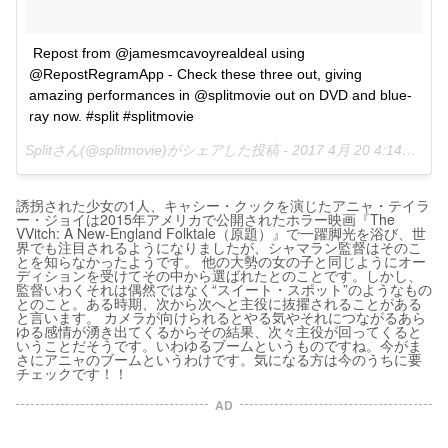
Repost from @jamesmcavoyrealdeal using 
@RepostRegramApp - Check these three out, giving 
amazing performances in @splitmovie out on DVD and blue-
ray now. #split #splitmovie
Splitさん(@splitmovie)がシェアした投稿 -
2017 4月 20 4:14午後 PDT
誘拐された少女の1人、キャシー・クックを演じたアニャ・テイラ
ー・ジョイは2015年アメリカで公開されたホラー映画『The
VVitch: A New-England Folktale（原題）』で一躍脚光を浴び、世
界でも注目されるようになりましたが、シャマラン監督はそのこ
とを知らなかったようです。 他の大勢の女の子と同じようにオー
ディションを受けてその中から選ばれたとのことです。しかし、
監督いわくそれは偶然ではなく“スイート・スポット”のようなもの
とのこと。ある時期、次から次へと主役に抜擢されることがある
と言います。 カメラが向けられるとやる気やそれにつながるあら
ゆる感情が湧き出てくるからその結果、次々主役が回ってくると
いうことだそうです。いわゆるブームというものですね。今がま
さにアニャのブームというわけです。気になる方は今のうちに要
チェックです！！
AD