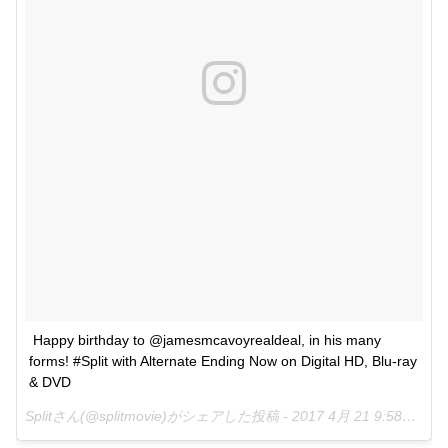
Happy birthday to @jamesmcavoyrealdeal, in his many 
forms! #Split with Alternate Ending Now on Digital HD, Blu-ray 
& DVD
Splitさん(@splitmovie)がシェアした投稿 -
2017 4月 21 9:58午前 PDT