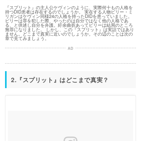
『スプリット』の主人公ケヴィンのように、実際何十もの人格を
持つDID患者は存在するのでしょうか。 実在する人物ビリー・ミ
リガンはケヴィン同様24の人格を持ったDIDを患っていました。
ビリーは罪を犯した際、やったのは自分ではなく他の人格であ
る、と供述し自分を弁護。紆余曲折あってビリーは結局のところ
無罪になりました。 しかし、この『スプリット』は実話ではあり
ません。どこまで真実に近いのでしょうか。その辺のことは次の
章で見てみましょう。
AD
2.『スプリット』はどこまで真実？