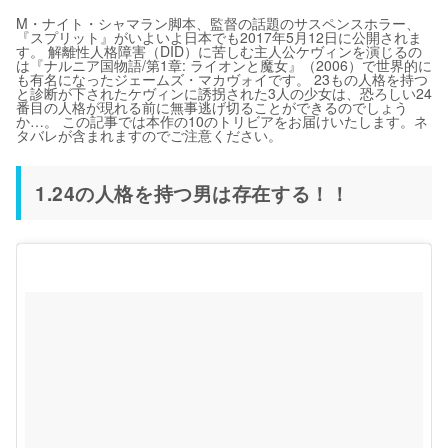
M・ナイト・シャマラン脚本、監督の話題のサスペンスホラー、
『スプリット』がいよいよ日本でも2017年5月12日に公開されま
す。 解離性人格障害（DID）に苦しむ主人公ケヴィンを演じるの
は『ナルニア国物語/第1章: ライオンと魔女』（2006）で世界的に
も有名になったジェームズ・マカヴォイです。 23もの人格を持つ
と診断が下されたケヴィンに誘拐された3人の少女は、恐ろしい24
番目の人格が現れる前に無事逃げ切ることができるのでしょう
か…。 この記事では本作の10のトリビアをお届けいたします。ネ
タバレが含まれますのでご注意ください。
1.24の人格を持つ男は存在する！！