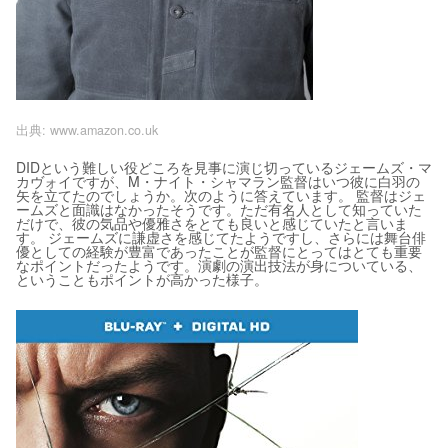
出典:
www.amazon.co.uk
DIDという難しい役どころを見事に演じ切っているジェームズ・マ
カヴォイですが、M・ナイト・シャマラン監督はいつ彼に白羽の
矢を立てたのでしょうか。次のように答えています。 監督はジェ
ームズと面識はなかったそうです。ただ有名人として知っていた
だけで、彼の気品や優雅さをとても良いと感じていたと言いま
す。 ジェームズに謙虚さを感じてたようですし、さらには舞台俳
優としての経験が豊富であったことが監督にとってはとても重要
なポイントだったようです。演劇の演出技法が身についている、
ということもポイントが高かった様子。