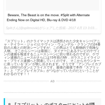
Beware, The Beast is on the move. #Split with Alternate 
Ending Now on Digital HD, Blu-ray & DVD 4/18
Splitさん(@splitmovie)がシェアした投稿 -
2017 4月 13 3:03午後 PDT
『スプリット』のクライマックスは誘拐された少女キャシー(アニ
ャ・テイラー・ジョイ)とケヴィン・ウェンデル・クランブの24番
目の人格との対決シーンですが、この男はとても動物的で危険な
人物。 そこからシーンは最後に、ダイナーにあるテレビのケヴィ
ンの逮捕を報道するニュースシーンに切り替わるのですが、ケヴ
ィン逮捕のニュースがさらには15年前のMr．ガラスことイライジ
ャ・プライス逮捕へと関連していくのです。 そこからカウンター
に座っている”ダン”が映し出されます。そうです『アンブレイカブ
ル』(2001)のダンとプライスです。最後の最後で本作『スプリッ
ト』と『アンブレイカブル』がつながっていたのだということが
わかるのです！！
AD
8.『スプリット』のポスターにヒントが隠