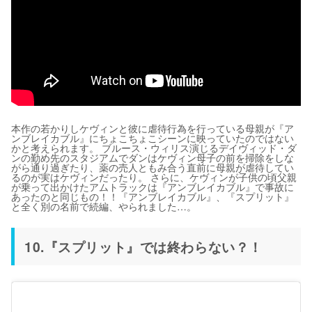
本作の若かりしケヴィンと彼に虐待行為を行っている母親が『ア
ンブレイカブル』にちょこちょこシーンに映っていたのではない
かと考えられます。 ブルース・ウィリス演じるデイヴィッド・ダ
ンの勤め先のスタジアムでダンはケヴィン母子の前を掃除をしな
がら通り過ぎたり、薬の売人ともみ合う直前に母親が虐待してい
るのが実はケヴィンだったり。 さらに、ケヴィンが子供の頃父親
が乗って出かけたアムトラックは『アンブレイカブル』で事故に
あったのと同じもの！！『アンブレイカブル』、『スプリット』
と全く別の名前で続編、やられました…。
10.『スプリット』では終わらない？！