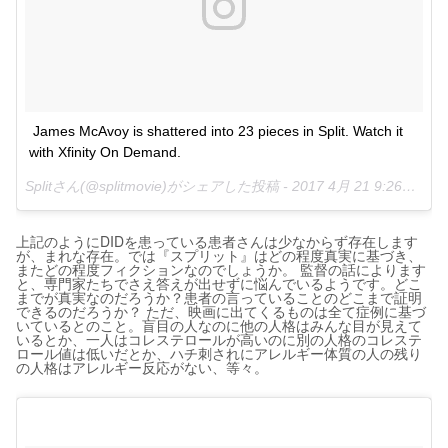
James McAvoy is shattered into 23 pieces in Split. Watch it 
with Xfinity On Demand.
Splitさん(@splitmovie)がシェアした投稿 -
2017 4月 21 9:26午前 PDT
上記のようにDIDを患っている患者さんは少なからず存在します
が、まれな存在。では『スプリット』はどの程度真実に基づき、
またどの程度フィクションなのでしょうか。 監督の話によります
と、専門家たちでさえ答えが出せずに悩んでいるようです。どこ
までが真実なのだろうか？患者の言っていることのどこまで証明
できるのだろうか？ ただ、映画に出てくるものは全て症例に基づ
いているとのこと。盲目の人なのに他の人格はみんな目が見えて
いるとか、一人はコレステロールが高いのに別の人格のコレステ
ロール値は低いだとか、ハチ刺されにアレルギー体質の人の残り
の人格はアレルギー反応がない、等々。