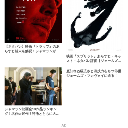
【ネタバレ】映画『トラップ』のあ
らすじ結末を解説！シャマランが殺
人鬼に仕掛けた“罠”とは？
映画『スプリット』あらすじ・キャ
スト・ネタバレ評価【ジェームズ・
マカヴォイ】
底知れぬ幅広さと演技力をもつ俳優
ジェームズ・マカヴォイに迫る！
シャマラン映画全13作品ランキン
グ！名作or迷作？特徴とともに大解
説
AD