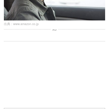
出典 :
www.amazon.co.jp
AD