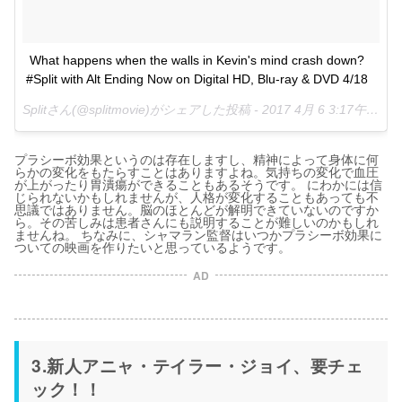
What happens when the walls in Kevin's mind crash down? 
#Split with Alt Ending Now on Digital HD, Blu-ray & DVD 4/18
Splitさん(@splitmovie)がシェアした投稿 -
2017 4月 6 3:17午後 PDT
プラシーボ効果というのは存在しますし、精神によって身体に何
らかの変化をもたらすことはありますよね。気持ちの変化で血圧
が上がったり胃潰瘍ができることもあるそうです。 にわかには信
じられないかもしれませんが、人格が変化することもあっても不
思議ではありません。脳のほとんどが解明できていないのですか
ら。その苦しみは患者さんにも説明することが難しいのかもしれ
ませんね。 ちなみに、シャマラン監督はいつかプラシーボ効果に
ついての映画を作りたいと思っているようです。
AD
3.新人アニャ・テイラー・ジョイ、要チェ
ック！！