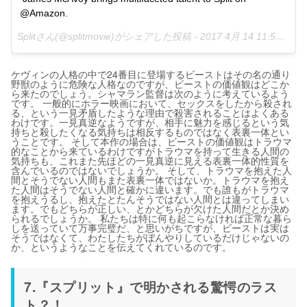
@Amazon.
Splitさん(@splitmovie)がシェアした投稿 -
2017 4月 14 11:53午前 PDT
ケヴィンの人格の中で24番目に登場するビーストはその名の通り
野獣のように危険な人格なのですが、ビーストの価値観はどこか
ら来たのでしょう。シャマラン監督は次のように考えているよう
です。 一般的にホラー映画において、セックスをしたから殺され
る、という一見矛盾したような理由で殺害されることはよくある
わけです。一見真逆なようですが、相手に魅力を感じるという気
持ちと殺したくなる気持ちは相反するものではなく表裏一体とい
うことです。 そして本作の場合は、ビーストの価値観はトラウマ
的なことから来ているわけですがトラウマを持って生きる人間の
気持ちも、これまた先ほどの一見真逆に見える表裏一体的性質を
含んでいるのではないでしょうか。 そして、トラウマを抱えた人
間とそうでない人間もまた表裏一体ではないか。トラウマを抱え
た人間はそうでない人間と確かに違います。でも誰もがトラウマ
を抱えうるし、抱えたとたんそうではない人間とは違ってしまい
ます。でもどちらが正しい、とかどちらが欠けた人間だとか決め
られるでしょうか。 私たちは特に何も起こらなければ正常な暮ら
しを送っていて万事完璧だ、と思いがちですが、ビーストは実は
そうではなくて、わたしたちがぼんやりしているだけじゃないの
か、というようなことを伝えてくれているのです。
7.『スプリット』で明かされる驚愕のラス
ト？！