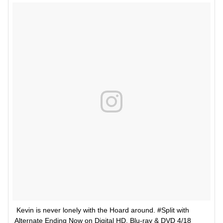
Kevin is never lonely with the Hoard around. #Split with 
Alternate Ending Now on Digital HD, Blu-ray & DVD 4/18