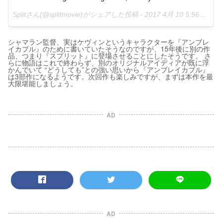
Splitさん(@splitmovie)がシェアした投稿 -
2017 4月 10 5:56午後 PDT
シャマラン監督、実はケヴィンというキャラクターを『アンブレ
イカブル』のために書いていたそうなのですが、15年後に別の作
品、つまり『スプリット』に登場させることにしたそうです。 さ
らに物語はこれで終わらず、別のオリジナルアイディアが既に浮
かんでいて “どうしても”との強い思いから『アンブレイカブル』
は3部作になるようです。次回作も楽しみですが、まずは本作を最
大限堪能しましょう。
AD
AD